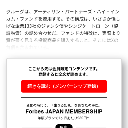
ベースラインKPIを中心に構築された90日間成長計画を
クルーグは、アーティサン・パートナーズ・ハイ・イン
作成して締めくくる。目標ではない。ベースラインだ。
カム・ファンドを運用する。その構成は、いささか怪し
どこから始まったかを知らなければ、進捗を追跡できな
げな企業133社のジャンク債やシンジケートローン（協
い。
調融資）の詰め合わせだ。ファンドの特徴は、実際より
質が悪く見える投資商品を購入すること。そこにはXの
次に、やめることリストが来る。常に最も難しい会話
負債も含まれている。
だ。私が実施したすべてのエンゲージメントで、実際の
予算と時間を消費しながらほとんど何も生み出さない活
動がある。経営陣にそれらを書き出させ、削減を約束さ
せることは、スプリントが開始するどんな新しい施策よ
りも価値があることが多い。
実際に何が変わるのか
このプロセスを大きく異なる業界で数十のエンゲージメ
ントにわたって実施した後、パターンは一貫している。
苦戦している企業はリソース不足ではない。一致不足な
のだ。