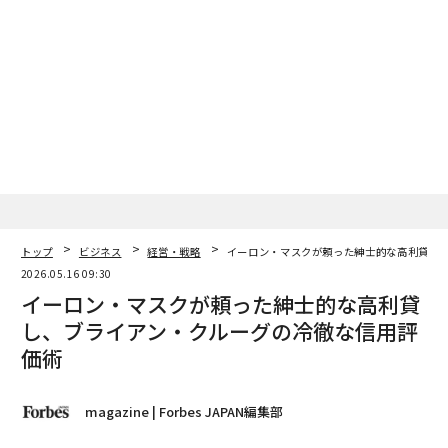
コンバージョン率を示すことが多い。なぜなら、最初の
営業会話の前に信頼が確立されるからだ。一貫したメッ
セージングは、その同じ信頼を規模で構築する。
私が協力した専門サービス企業にとって、これは広範な
能力表現を放棄し、より厳密なニッチと、彼らが到達し
たい正確な意思決定者向けに構築された直接的なナラテ
ィブを採用することを意味した。高度に規制された業界
の企業にとっては、複雑な要件を、経営幹部が理解し、
繰り返し、迅速に行動できる平易な言葉に翻訳すること
トップ
ビジネス
経営・戦略
イーロン・マスクが頼った紳士的な高利貸し
を意味した。
2026.05.16 09:30
イーロン・マスクが頼った紳士的な高利貸
メッセージング作業はウェブサイトを改善するだけでは
し、ブライアン・クルーグの冷徹な信用評
ない。組織全体を一致させるのだ。
価術
フェーズ3：1つの勝利を選ぶ
magazine | Forbes JAPAN編集部
ここで、ほとんどの企業は勢いを失う。新しい明確性を
使ってすべてを一度に修正するのではなく、スプリント