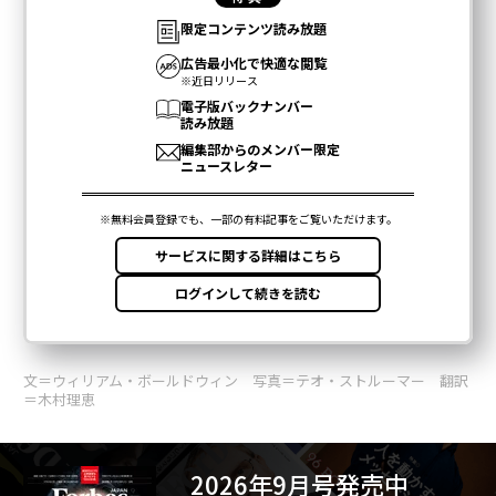
より多くの企業が
フラクショナルエグゼクティブ
に依存
する中、企業は単により安価なリーダーシップを求めて
いるのではない。明確性を求めており、厳しいタイムラ
インと定義されたアウトプットを中心に構築されたエン
ゲージメントを通じてそれを見つけている。
あなたの番だ
必要なのは、プロセスを主導する意欲のある社内チャン
ピオン1人と、アライメントセッションに誠実に参加す
る経営陣であり、彼らに変化を推進する責任と権限を感
じさせることだ。
文＝ウィリアム・ボールドウィン 写真＝テオ・ストルーマー 翻訳
時間を確保する。持っているものを監査する。アライメ
＝木村理恵
ントセッションを実施する。メッセージングフレームワ
ークを構築する。1つの迅速な勝利を選び、それを完全
に実行し、チームに具体的な進捗感と動機を与える。
2026年9月号発売中