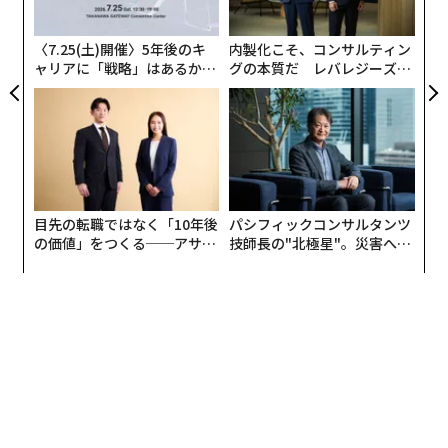
農家の資金調達方法を近代化しながら初の大型資金調達
が
ラウンドに備える農業フィンテック企業などだ。
が
〈7.25(土)開催〉5年後のキ
内製化こそ、コンサルティン
ャリアに「戦略」はあるか。
グの本質だ レバレジーズが
業界も創業者も危機も異なる。しかし根本原因は、毎回
トップエグゼクティブのキャ
実践する、次世代ファームの
まったく同じだった。
リアに触れる1日│CAREER S
全貌
UMMIT 2026
スプリントモデル：30日間が1年の戦略より多く
の明確性を生み出す理由
この問題に対処するため、私は構造化された30日間のエ
目先の転職ではなく「10年後
パシフィックコンサルタンツ
ンゲージメントモデルを開発した。これは、シニアマー
の価値」をつくる──アサイ
技師長の"北極星"。災害への
ケティングリーダーシップを1カ月間企業内に組み込
ンの長期伴走型支援とは
無力感を乗り越え見つけた、
防災一筋20年の答え
み、単一の目標を持つものだ。その目標とは、基盤で何
が壊れているかを見つけ、その上に何かを構築する前に
修正することである。30日間、4つのフェーズ、1つの明
確なアウトプット。
30日間は短く聞こえる。実際に短い。だからこそ機能す
るのだ。組織政治や従来の思考に時間を費やす余裕はな