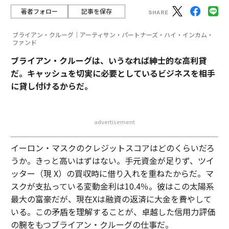
は異なる規律を強制する。
著者フォロー
記事を保存
1つの施策を選び、それを完全に実行する。有料広告の
ブライアン・クルーグ｜アーティサン・パートナーズ・ハイ・インカム・
ファンド
最適化、ウェブサイトメッセージングのリフレッシュ、
ブライアン・クルーグは、いうなれば紳士的な高利貸
リード育成シーケンス、紹介プログラムの再開、または
だ。キャッシュを切実に必要としているビジネスを相手
プレスリリースやソートリーダーシップ記事のような信
に貸し付けるからだ。
頼性資産だ。
例えば、あるクライアントでは、迅速な勝利は混乱した
advertisement
ホームページを異なる顧客セグメント向けの3つの別々
のパスに再構築することだった。意思決定の麻痺が減少
イーロン・マスクのクレジットスコアはどのくらいだろ
した。コンバージョンが改善した。5つの変更ではな
うか。きっと高いはずはない。手元資金が足りず、ツイ
く、1つの変更で。
ッター（現 X）の買収時に借り入れを重ねたからだ。マ
スクが支払っている変動金利は10.4％。彼はこの太陽系
完全に実行された1つの施策は、通常、中途半端に実行
最大の富豪だが、現在Xは融資の返済に大金を費やして
された5つよりも針を動かす。
いる。この矛盾を理解することが、卓越した信用力評価
の腕をもつブライアン・クルーグの仕事だ。
フェーズ4：90日間成長ロードマップ