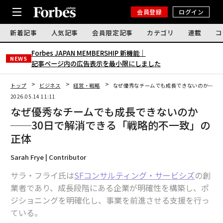
会員登録
ログイン
新着記事
人気記事
会員限定記事
カテゴリ
連載
コ
Forbes JAPAN MEMBERSHIP 新機能｜
NEWS
記事ページ内の広告表示を最小限にしました
トップ
ビジネス
経営・戦略
なぜ優秀なチームでも成長できないのか──3
2026.05.14 11:11
なぜ優秀なチームでも成長できないのか
──30日で解消できる「戦略的不一致」の
正体
Sarah Frye | Contributor
サラ・フライ氏は
SFコンサルティング・サービシズ
の創
業者であり、成長段階にある企業が明確性を構築し、ポ
ジショニングを明確化し、事業を前進させる支援を行っ
ている。