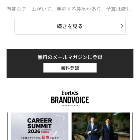
有能なチームがいて、機能する製品があり、予算は厳し
いが何とか回っている。マーケティングカレンダーは埋
まっており、キャンペーンも実施されている。それでも
続きを見る
事業が期待通りに成長しないのは、経営陣がターゲット
顧客、差別化要因、今年マーケティングが実際に達成す
べき目標について合意できていないからだ。
無料のメールマガジンに登録
これが「明確性の問題」である。そして、誰もが認めた
無料登録
がらないほど、この問題は一般的だ。
過去数年間、私は誰も同じ文脈で語ることのない企業の
内部に入り込んできた。グローバル市場に生体認証ソリ
ューションを提供するセキュリティ技術企業、初の大き
な売上高マイルストーンを目指す専門サービス企業、大
創業
〜
規模スポーツ施設の隣で地位を守るために戦う地元オー
シン
織
ナーのルーフトップバー、混雑するウェルネス市場で独
超え
う
自の地位を切り開く機能性健康スタートアップ、そして
エ
T
設オ