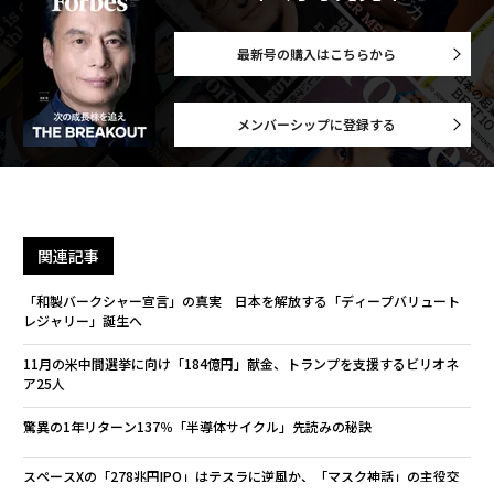
スプリントは勢いを製造しない。あなたに不利に働いて
最新号の購入はこちらから
いたものを取り除くのだ。
それは十分すぎるほどであることが多い。
メンバーシップに登録する
（
forbes.com 原文
）
関連記事
2026年9月号発売中
「和製バークシャー宣言」の真実 日本を解放する「ディープバリュート
レジャリー」誕生へ
最新号の購入はこちらから
11月の米中間選挙に向け「184億円」献金、トランプを支援するビリオネ
ア25人
メンバーシップに登録する
驚異の1年リターン137％「半導体サイクル」先読みの秘訣
スペースXの「278兆円IPO」はテスラに逆風か、「マスク神話」の主役交