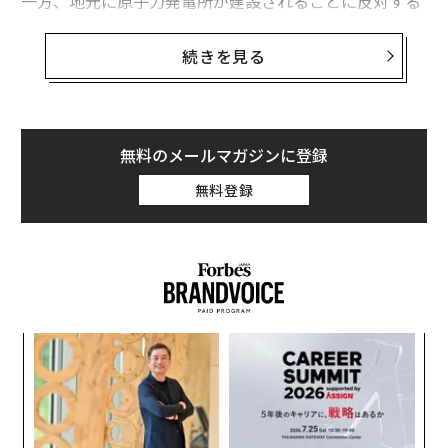
一方、地元に原子力発電所が建設されることに反対する
と答えた回答者は53％で、データセンターの建設に反対
する割合が大きく上回った。なお、米国では人口の3分
続きを見る
の1以上が、原子力発電所から80キロ圏内に居住または
勤務している。
回答者の70％は、膨大なエネルギーと水を消費するデー
無料のメールマガジンに登録
タセンターが地域の環境に与える影響を懸念していると
無料登録
答えた。回答者の4分の1近くは、生活の質や光熱費をは
じめとする物価への影響に対する不安の声を上げた。そ
の他の懸念事項としては、騒音、光害、大気汚染、水質
汚濁のほか、倫理的問題、雇用の安定性、AI規制の不備
など、AI全般に関する懸念が挙げられた。特に、女性や
民主党支持層は共和党支持層よりデータセンターの建設
ンツ
“
に強く反対する傾向が見られた。
への
シ
た、
グ
〜
織
う