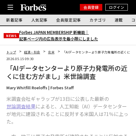
会員登録
ログイン
新着記事
人気記事
会員限定記事
カテゴリ
連載
コ
Forbes JAPAN MEMBERSHIP 新機能｜
NEWS
記事ページ内の広告表示を最小限にしました
トップ
経済・社会
北米
「AIデータセンターより原子力発電所の近くに住
2026.05.15 09:30
「AIデータセンターより原子力発電所の近
くに住む方がまし」米世論調査
Mary Whitfill Roeloffs | Forbes Staff
米調査会社ギャラップが13日に公表した最新の
世論調査結果
によると、人工知能（AI）データセンター
が地元に建設されることに反対する米国人は71％に上っ
た。