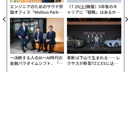
T
エンジニアのためのサウナ併
〈7.25(土)開催〉5年後のキ
設オフィス「Mobius Park」
ャリアに「戦略」はあるか。
がオープン──タマディック
トップエグゼクティブのキャ
が健康経営を徹底する理由
リアに触れる1日│CAREER S
UMMIT 2026
〜決断する人のAI〜AI時代の
革新は下山で生まれる──レ
金融パラダイムシフト、「超
クサスが新型TZとESに込め
個別化」の核心 【MUFG×ウ
た「DISCOVER」の哲学
ェルスナビ×PwC】