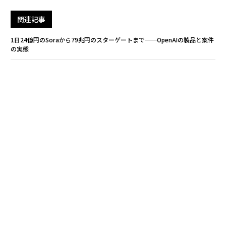
関連記事
1日24億円のSoraから79兆円のスターゲートまで──OpenAIの製品と案件
の実態
超知能時代を生き延びる──OpenAIが示す、今すぐ始めるべき「6つの提
言」
OpenAIの資本構成表流出 MSの18倍のリターン、ソフトバンクの8兆円の
含み益、アルトマンは持分ゼロ
ロビンフッドがOpenAIに119億円出資、個人投資家に傘下ファンド通じた
投資機会を提供
アンソロピックの最新AI「Claude Mythos」とは何か、なぜ一般に公開し
ないのか
AI / 人工知能
OpenAI
ChatGPT
サム・アルトマン
タグ：
Anthropic/アンソロピック