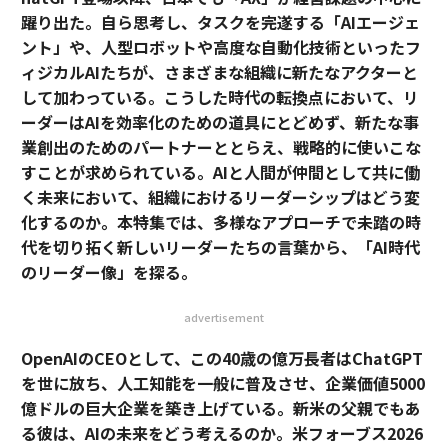
躍り出た。自ら思考し、タスクを完遂する「AIエージェ
ント」や、人型ロボットや高度な自動化技術といったフ
ィジカルAIたちが、さまざまな組織に新たなアクターと
して加わっている。こうした時代の転換点において、リ
ーダーはAIを効率化のための道具にとどめず、新たな事
業創出のためのパートナーととらえ、戦略的に使いこな
すことが求められている。AIと人間が仲間として共に働
く未来において、組織におけるリーダーシップはどう変
化するのか。本特集では、多様なアプローチで未踏の時
代を切り拓く新しいリーダーたちの言葉から、「AI時代
のリーダー像」を探る。
advertisement
OpenAIのCEOとして、この40歳の億万長者はChatGPT
を世に放ち、人工知能を一般に普及させ、企業価値5000
億ドルの巨大企業を築き上げている。新米の父親でもあ
る彼は、AIの未来をどう考えるのか。米フォーブス2026