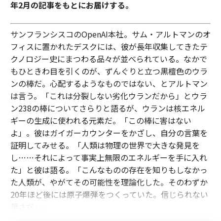
年2月の記事をもとにお届けする。
サンフランシスコのOpenAI本社。サム・アルトマンのオ
フィスに置かれたデスクには、彼が長年収集してきたテ
クノロジー史にまつわる品々が並べられている。なかで
もひときわ目を引くのが、ずんぐりと立つ黒檀色のウラ
ンの棒だ。心配するようなものではない、とアルトマン
は言う。「これは分裂しない劣化ウランだから」とウラ
ン238の棒についてさらりと語るが、ウランは核エネル
ギーの生成に使われる元素だ。「この棒に害はない
よ」。彼はガイガーカウンターをかざし、自分の言葉を
証明してみせる。「人類は物理の世界で大きな発見を
し……それによって事実上無限のエネルギーを手に入れ
た」と彼は語る。「こんなものの存在を知りもしなかっ
た人類が、やがてその可能性を理論化した。そのわずか
20年ほど後には原子爆弾をつくっていた。信じられない
早さだ」。