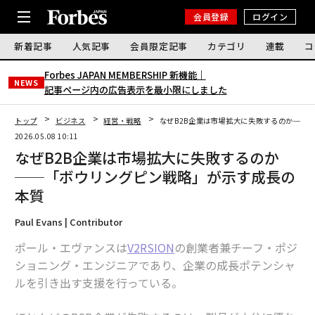
会員登録
ログイン
新着記事
人気記事
会員限定記事
カテゴリ
連載
コ
Forbes JAPAN MEMBERSHIP 新機能｜
NEWS
記事ページ内の広告表示を最小限にしました
トップ
ビジネス
経営・戦略
なぜB2B企業は市場拡大に失敗するのか──
2026.05.08 10:11
なぜB2B企業は市場拡大に失敗するのか
──「ボウリングピン戦略」が示す成長の
本質
Paul Evans | Contributor
ポール・エヴァンスは
V2RSION
の創業者兼チーフ・ポジ
ショニング・エンジニアであり、企業の成長ポテンシャ
ルを引き出す支援を行っている。