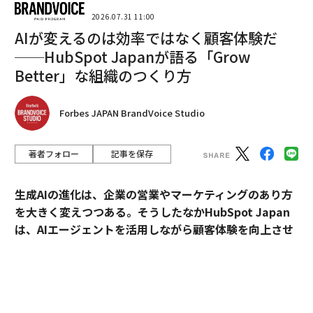
2026.07.31 11:00
これが機能するのは、不快な選択を強いるからだ。5つ
AIが変えるのは効率ではなく顧客体験だ
の業界に営業努力を分散させるのではなく、自社製品が
──HubSpot Japanが語る「Grow
独自に解決できる、痛みを伴う緊急の問題を抱える単一
Better」な組織のつくり方
のグループに集中する。明日の複利的リターンと引き換
えに、今日の売上高にノーと言う。この取引を容易だと
Forbes JAPAN BrandVoice Studio
感じる取締役会や創業者はほとんどいない。
ムーアのフレームワークが不十分なのは、ボウリングピ
著者フォロー
記事を保存
ン戦略がセグメンテーションの演習であると同時に、ポ
ジショニングの演習でもあることを認識していない点
生成AIの進化は、企業の営業やマーケティングのあり方
だ。適切なセグメントを選ぶだけでは成功は保証されな
を大きく変えつつある。そうしたなかHubSpot Japan
い。誰のためのものか、解決する問題、差別化された価
は、AIエージェントを活用しながら顧客体験を向上させ
値、置き換える競合の選択肢といった、戦略的なポジシ
るプラットフォームを提供している。
ョニングの選択も必要だ。これらの選択は、営業資料、
ウェブサイトのコピー、製品メッセージング、競合バト
外資・日系・スタートアップを横断して採用支援を手掛
ルカードなど、営業、マーケティング、製品チームすべ
けるエンワールド・ジャパン代表取締役社長・山本裕介
てが使える実用的な営業ツールや資料に変換される必要