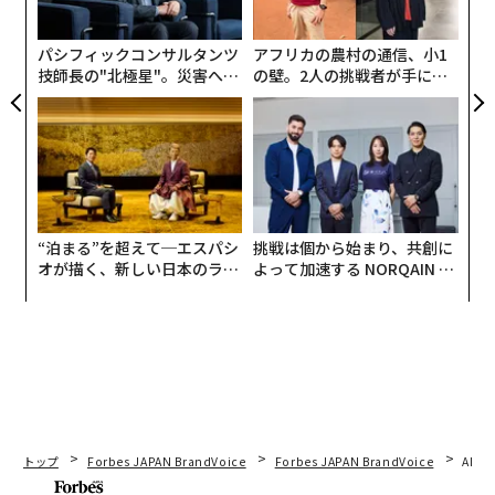
か1年で10倍に成長した。製品は同じ。顧客層が違った
ら
だけだ。
パシフィックコンサルタンツ
アフリカの農村の通信、小1
技師長の"北極星"。災害への
の壁。2人の挑戦者が手にし
市場の焦点を絞ることが難しいのは、それが直感に反す
無力感を乗り越え見つけた、
た「次なる武器」
るからだ。絞り込むことは、目の前の収益を逃すように
防災一筋20年の答え
感じられ、創業チームが持つあらゆる成長本能に反す
る。広さよりも規律を選択する企業こそが、ブレークス
ルーを果たす。成長の問題に見えるものは、ほとんどの
場合、ポジショニングの問題なのだ。
“泊まる”を超えて─エスパシ
挑戦は個から始まり、共創に
オが描く、新しい日本のラグ
よって加速する NORQAIN JA
ボウリングピンの原則
ジュアリー（中編）
PAN 特別座談会
ジェフリー・ムーアは数十年前、著書『キャズムを超え
て』でこれを指摘したが、ほとんどの創業者はキャズム
は覚えていても、それを越えるための戦略を忘れてい
る。ムーアのボウリングピンモデルは、見かけ以上にシ
ンプルだ。まず狭く定義されたセグメントで勝利し、そ
の勢いを利用して隣接するセグメントに拡大する。最初
トップ
Forbes JAPAN BrandVoice
Forbes JAPAN BrandVoice
AIが
のピンを倒せば、残りは簡単になる。