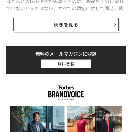
ほとんどのB2B企業が失敗するのは、製品が十分に優れ
ていないからではない。すべての顧客に対して同時に関
連性を持とうとするからだ。
続きを見る
広範囲をターゲットにしようとする本能は理解できる。
投資家は巨大な総獲得可能市場（TAM）を求める。取締
役会は複数の業界にわたるパイプラインを望む。予想外
の業界からの問い合わせは、すべて自社の正しさを証明
無料のメールマガジンに登録
するもののように感じられるため、営業チームはそれら
無料登録
すべてに同時に売り込もうとする。
問題は、それがうまくいくことはめったにないというこ
とだ。Clayという企業は、
5年間を費やして
すべての人の
ためのデータエンリッチメント・プラットフォームにな
ろうとした。セコイア・キャピタルとファースト・ラウ
模組
目
ンド・キャピタルから1600万ドルの資金を得ていたにも
“使
の
かかわらず、牽引力を得ることができなかった。最終的
【N
ン
に営業チームのみに焦点を絞ったところ、売上高はわず
「
C】
─