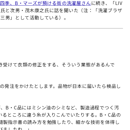
団四季、B・マーズが預ける街の洗濯屋さん
に続き、「LIV
木貴史氏と次男・茂木康之氏に話を聞いた（注：「洗濯ブラザ
「三男」として活動している）。
き受けて衣類の修正をする、そういう業態があるんで
枚の発注をかけたとします。品物が日本に届いたら検品し
が、B・C品にはミシン油のシミなど、製造過程でつく汚
いるところに違う糸が入りこんでいたりする。B・C品の
縫製指示書の読み方を勉強したり、細かな技術を体得し
びましたね。」