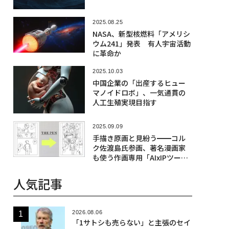
2025.08.25
NASA、新型核燃料「アメリシ
ウム241」発表 有人宇宙活動
に革命か
2025.10.03
中国企業の「出産するヒュー
マノイドロボ」、一気通貫の
人工生殖実現目指す
2025.09.09
手描き原画と見紛う━━コル
ク佐渡島氏参画、著名漫画家
も使う作画専用「AIxIPツー
ル」
人気記事
2026.08.06
「1サトシも売らない」と主張のセイ