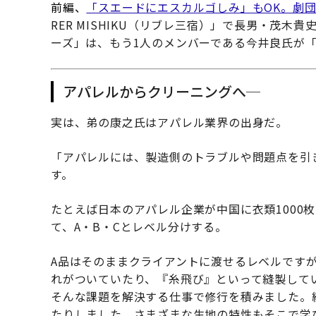
前編、
「スエードにエスカルゴしみ」もOK。劇
RER MISHIKU（リブレ三宿）」で長男・茂
ーズ」は、もう1人のメンバーである今井良氏が
アパレルからクリーニングへ─
実は、弟の康之氏はアパレル業界の出身だ。
「アパレルには、製造側のトラブルや問題点を引
す。
たとえば日本のアパレル企業が中国に衣類1000
て、A・B・Cとレベル分けする。
A品はそのままクライアントに渡せるレベルです
れがついていたり、『糸飛び』といって縫製して
そんな課題を解決する仕事で修行を積みました。
たりしました。さまざまな生地の特性もそこで学