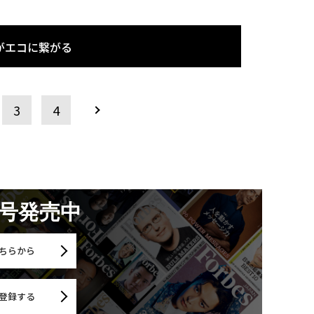
がエコに繋がる
3
4
月号発売中
ちらから
登録する