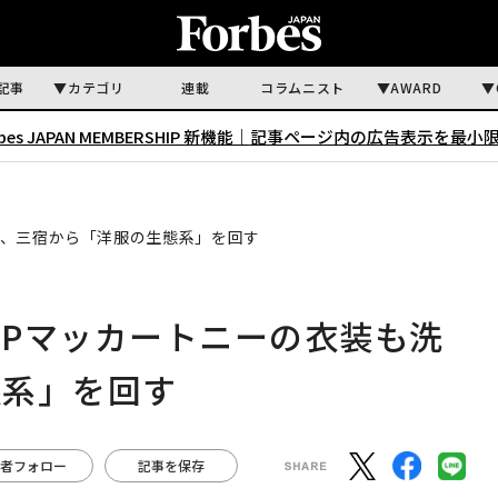
記事
カテゴリ
連載
コラムニスト
AWARD
rbes JAPAN MEMBERSHIP 新機能｜
記事ページ内の広告表示を最小
い、三宿から「洋服の生態系」を回す
Pマッカートニーの衣装も洗
態系」を回す
者フォロー
記事を保存