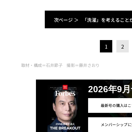
次ページ ＞
「洗濯」を考えること
1
2
取材・構成＝石井節子 撮影＝藤井さおり
2026年9
最新号の購入はこ
メンバーシップに