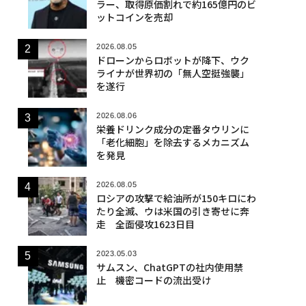
ラー、取得原価割れで約165億円のビ
ットコインを売却
2026.08.05
ドローンからロボットが降下、ウク
ライナが世界初の「無人空挺強襲」
を遂行
2026.08.06
栄養ドリンク成分の定番タウリンに
「老化細胞」を除去するメカニズム
を発見
2026.08.05
ロシアの攻撃で給油所が150キロにわ
たり全滅、ウは米国の引き寄せに奔
走 全面侵攻1623日目
2023.05.03
サムスン、ChatGPTの社内使用禁
止 機密コードの流出受け