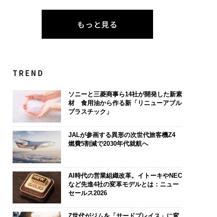
もっと見る
TREND
ソニーと三菱商事ら14社が開発した新素
材 食用油から作る新「リニューアブル
プラスチック」
JALが参画する異形の次世代旅客機Z4
燃費5割減で2030年代就航へ
AI時代の営業組織改革。イトーキやNEC
など先進4社の変革モデルとは：ニュー
セールス2026
Z世代がジムを「サードプレイス」に変