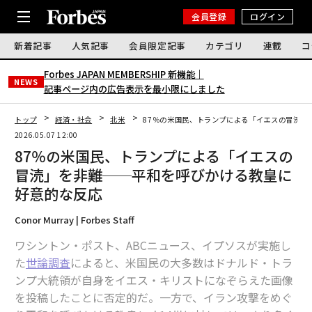
会員登録
ログイン
新着記事
人気記事
会員限定記事
カテゴリ
連載
コ
Forbes JAPAN MEMBERSHIP 新機能｜
NEWS
記事ページ内の広告表示を最小限にしました
トップ
経済・社会
北米
87％の米国民、トランプによる「イエスの冒涜」
2026.05.07 12:00
87％の米国民、トランプによる「イエスの
冒涜」を非難──平和を呼びかける教皇に
好意的な反応
Conor Murray | Forbes Staff
ワシントン・ポスト、ABCニュース、イプソスが実施し
た
世論調査
によると、米国民の大多数はドナルド・トラ
ンプ大統領が自身をイエス・キリストになぞらえた画像
を投稿したことに否定的だ。一方で、イラン攻撃をめぐ