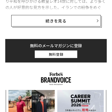
り平和を呼びかける教皇レオ14世に対しては、より多く
の人が好意的な見方を示した。イランでの紛争をめぐ
り、ワシントンとバチカンの間には亀裂が生じ続けてい
る。
続きを見る
調査の結果、米国民の87％が先述した4月の投稿を支持
しないと回答した。この投稿はトランプが自身をイエス
として描いたものと受け取られ、右派の一部からも批判
無料のメールマガジンに登録
を招いた。なお、トランプ自身はこの画像について、自
無料登録
分を医者として描いたものだと思ったと語っている。
また、2024年の選挙でトランプに投票した有権者の8
0％、および共和党支持層の79％もこの投稿に対して否
定的な反応を示している。
目
の
ン
【
に