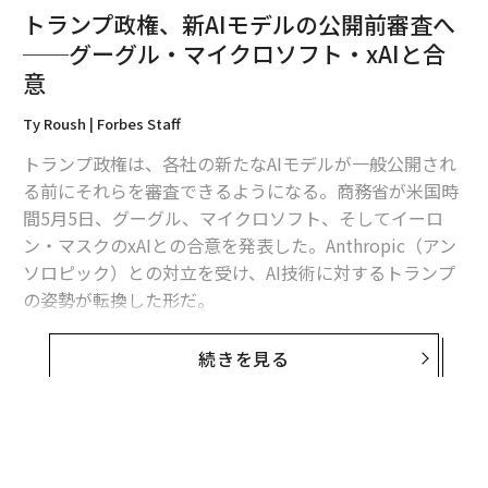
トランプ政権、新AIモデルの公開前審査へ
──グーグル・マイクロソフト・xAIと合
翻訳＝江津拓哉
意
Ty Roush | Forbes Staff
2026年9月号発売中
トランプ政権は、各社の新たなAIモデルが一般公開され
る前にそれらを審査できるようになる。商務省が米国時
最新号の購入はこちらから
間5月5日、グーグル、マイクロソフト、そしてイーロ
ン・マスクのxAIとの合意を発表した。Anthropic（アン
ソロピック）との対立を受け、AI技術に対するトランプ
メンバーシップに登録する
の姿勢が転換した形だ。
AI標準・イノベーションセンター（CAISI。Center for AI
続きを見る
Standards and Innovation）は、Google DeepMind（グ
ーグル・ディープマインド）、マイクロソフト、xAIとの
関連記事
修正パートナーシップを
発表
した。これにより政府は、
トランプ政権、新AIモデルの公開前審査へ──グーグル・マイクロソフ
AIモデルを一般公開前に評価できるほか、「導入後の評
ト・xAIと合意