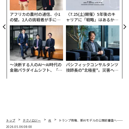
が
わ
アフリカの農村の通信、小1
〈7.25(土)開催〉5年後のキ
の壁。2人の挑戦者が手にし
ャリアに「戦略」はあるか。
た「次なる武器」
トップエグゼクティブのキャ
リアに触れる1日│CAREER S
UMMIT 2026
〜決断する人のAI〜AI時代の
パシフィックコンサルタンツ
金融パラダイムシフト、「超
技師長の"北極星"。災害への
個別化」の核心 【MUFG×ウ
無力感を乗り越え見つけた、
ェルスナビ×PwC】
防災一筋20年の答え
トップ
テクノロジー
AI
トランプ政権、新AIモデルの公開前審査へ──グー
2026.05.06 08:00