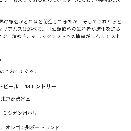
。
世界の醸造がどれほど前進してきたか、そしてこれからど
ィリアムズは述べる。「酒類飲料の生産者が進化を迫ら
ョン、精密さ、そしてクラフトへの情熱がこれまで以上
品
下のとおりである。
ール – 43エントリー
ery、東京都渋谷区
g Co.、ミシガン州ホリー
rewing、オレゴン州ポートランド