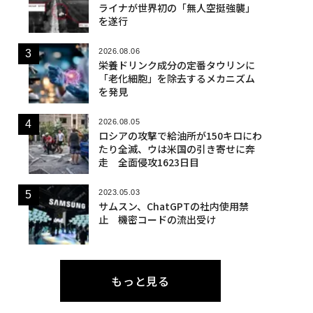
ライナが世界初の「無人空挺強襲」
を遂行
2026.08.06
栄養ドリンク成分の定番タウリンに
「老化細胞」を除去するメカニズム
を発見
2026.08.05
ロシアの攻撃で給油所が150キロにわ
たり全滅、ウは米国の引き寄せに奔
走 全面侵攻1623日目
2023.05.03
サムスン、ChatGPTの社内使用禁
止 機密コードの流出受け
もっと見る