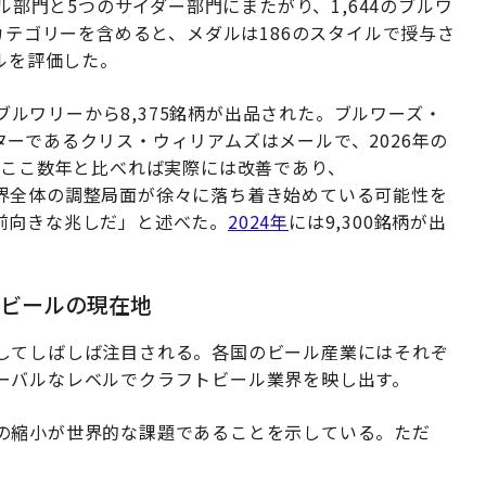
ル部門と5つのサイダー部門にまたがり、1,644のブルワ
カテゴリーを含めると、メダルは186のスタイルで授与さ
ルを評価した。
ブルワリーから8,375銘柄が出品された。ブルワーズ・
ーであるクリス・ウィリアムズはメールで、2026年の
。ここ数年と比べれば実際には改善であり、
界全体の調整局面が徐々に落ち着き始めている可能性を
前向きな兆しだ」と述べた。
2024年
には9,300銘柄が出
トビールの現在地
してしばしば注目される。各国のビール産業にはそれぞ
ーバルなレベルでクラフトビール業界を映し出す。
の縮小が世界的な課題であることを示している。ただ
。