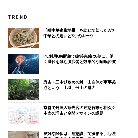
TREND
「町中華密集地帯」を訪ねて知ったガチ
中華との違いと3つのルーツ
PC利用6時間超で疲労実感は6割に。働
く世代を蝕む脳疲労と効果的な睡眠習慣
秀吉・三木城攻めの鍵 山自体が軍事拠
点という「山城」登山の魅力
京都で外国人観光客の迷惑行動が相次ぐ
本当の理由と空間デザインの課題
良好な関係は「無意識」で決まる、心理