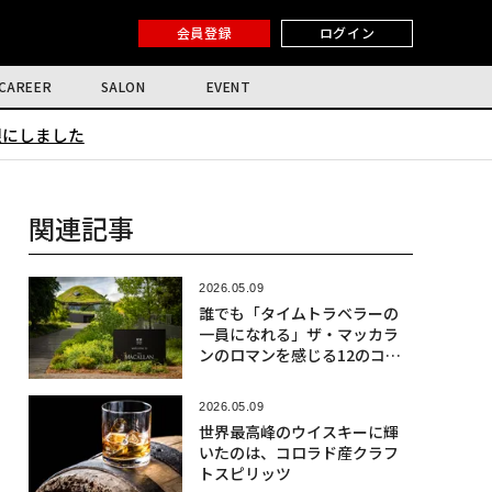
会員登録
ログイン
CAREER
SALON
EVENT
限にしました
関連記事
2026.05.09
誰でも「タイムトラベラーの
一員になれる」ザ・マッカラ
ンのロマンを感じる12のコト
【後編】
2026.05.09
世界最高峰のウイスキーに輝
いたのは、コロラド産クラフ
トスピリッツ