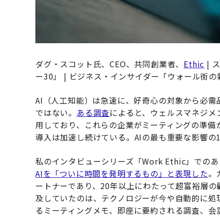
ダグ・スコット氏、CEO、共同創業者、
Ethic
| 
ー30」 | ビジネス・インサイダー「ウォール街
AI（人工知能）は急速に、好奇心の対象から必
ではない。
ある調査
によると、ウェルスマネジメン
用しており、これらの企業がミーティングの準備
導入は加速し続けている。AIの最も重要な影響の
私のインタビューシリーズ「Work Ethic」で
AIを「ついに時間を発明するもの」と表現した
。
ートナーであり、20年以上にわたって超富裕層
及していたのは、テクノロジーが今や自動的に処
るミーティングメモ、即座に要約される調査、会