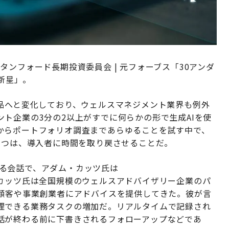
スタンフォード長期投資委員会 | 元フォーブス「30アンダ
の新星」。
需品へと変化しており、ウェルスマネジメント業界も例外
ト企業の3分の2以上がすでに何らかの形で生成AIを使
からポートフォリオ調査まであらゆることを試す中で、
1つは、導入者に時間を取り戻させることだ。
のある会話で、アダム・カッツ氏は
カッツ氏は全国規模のウェルスアドバイザリー企業のパ
の顧客や事業創業者にアドバイスを提供してきた。彼が言
理できる業務タスクの増加だ。リアルタイムで記録され
話が終わる前に下書きされるフォローアップなどであ