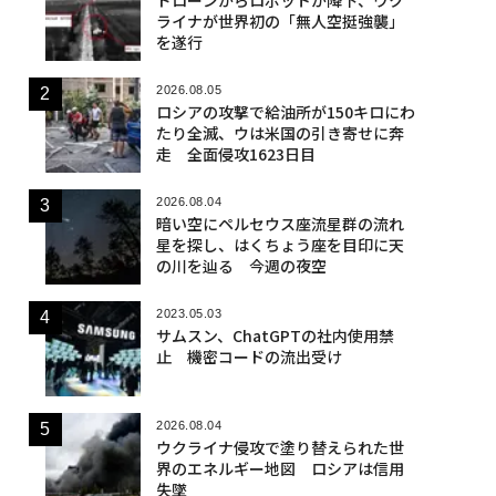
ライナが世界初の「無人空挺強襲」
を遂行
2026.08.05
ロシアの攻撃で給油所が150キロにわ
たり全滅、ウは米国の引き寄せに奔
走 全面侵攻1623日目
2026.08.04
暗い空にペルセウス座流星群の流れ
星を探し、はくちょう座を目印に天
の川を辿る 今週の夜空
2023.05.03
サムスン、ChatGPTの社内使用禁
止 機密コードの流出受け
2026.08.04
ウクライナ侵攻で塗り替えられた世
界のエネルギー地図 ロシアは信用
失墜