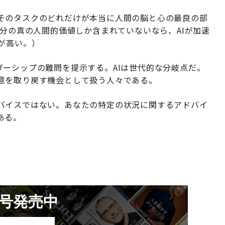
そのタスクのどれだけが本当に人間の脳と心の最良の部
0分の真の人間的価値しか含まれていないなら、AIが加速
が高い。）
ーシップの難問を提示する。AIは世代的な分岐点だ。
意を取り戻す機会として扱う人々である。
バイスではない。あなたの特定の状況に関するアドバイ
ある。
月号発売中