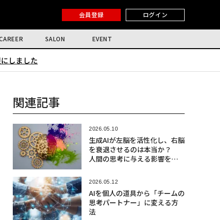
会員登録
ログイン
CAREER
SALON
EVENT
限にしました
関連記事
2026.05.10
生成AIが左脳を活性化し、右脳
を衰退させるのは本当か？
人間の思考に与える影響を探
る
2026.05.12
AIを個人の道具から「チームの
思考パートナー」に変える方
法