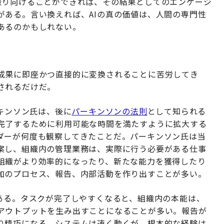
振り向けることができれば、その結果としてのエンゲージ
がある。言い換えれば、AIの真の価値は、人間の専門性
あるのかもしれない。
成果に即座かつ直接的に変換されることに苦労してき
されるだけだ。
ーキンソン氏は、後に
パーキンソンの法則
として知られる
完了するために利用可能な時間を満たすように拡大する
ダーが何度も観察してきたことだ。パーキンソン氏は当
案し、組織内の管理業務は、実際に行う必要がある仕事
組織がより効率的になったり、新たな能力を獲得したり
加のプロセス、報告、内部活動を作り出すことが多い。
がある。タスクが完了しやすくなると、組織内の本能は、
アウトプットを生み出すことになることが多い。報告が
り精巧になる。システムは速く動くが、根本的な経験は