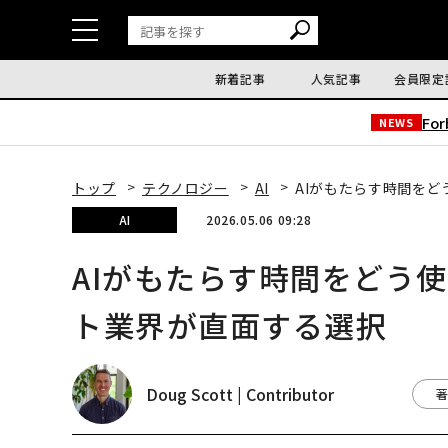
新着記事
人気記事
会員限定
Fo
NEWS
トップ
テクノロジー
AI
AIがもたらす時間を
AI
2026.05.06 09:28
AIがもたらす時間をどう
ト業界が直面する選択
Doug Scott | Contributor
著