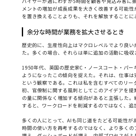
バイザーが週にわずか5時間を顧客や見込み客に
メントの増加が成長成果を大きく改善する可能性
を置き換えることよりも、それを解放することに
余分な時間が業務を拡大させるとき
歴史的に、生産性向上はマクロレベルでより良い
た。多くの場合、それらは単に追加の活動に吸収
1950年代、英国の歴史家C・ノースコート・パ
ようになったこの傾向を捉えた。それは、仕事は
という観察である。これは私を含むすべてのリー
初、官僚制に関する風刺としてこのアイデアを提
の量に関係なく増加する傾向があると主張した。
すると、ワークロードを削減するのではなく、追
多くの人にとって、AIも同じ道をたどる可能性
時間の使い方を再考するのではなく、より多くの
増え、ダッシュボードが増え、内部プロセスがよ