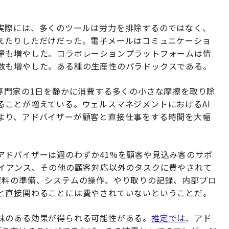
実際には、多くのツールは労力を排除するのではなく、
えたりしただけだった。電子メールはコミュニケーショ
量も増やした。コラボレーションプラットフォームは情
数も増やした。ある種の生産性のパラドックスである。
専門家の1日を静かに消費する多くの小さな摩擦を取り除
ることが増えている。ウェルスマネジメントにおけるAI
より、アドバイザーが顧客と直接仕事をする時間を大幅
アドバイザーは週のわずか41%を顧客や見込み客のサポ
ライアンス、その他の顧客対応以外のタスクに費やされて
資料の準備、システムの操作、やり取りの記録、内部プロ
と直接関わることには費やされていないということだ。
味のある効果が得られる可能性がある。
推定では
、アド