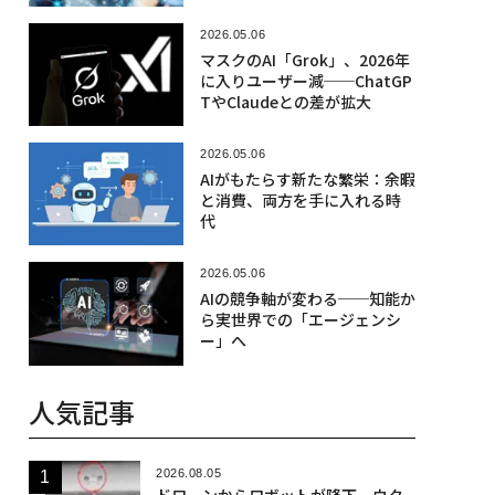
2026.05.06
マスクのAI「Grok」、2026年
に入りユーザー減──ChatGP
TやClaudeとの差が拡大
2026.05.06
AIがもたらす新たな繁栄：余暇
と消費、両方を手に入れる時
代
2026.05.06
AIの競争軸が変わる──知能か
ら実世界での「エージェンシ
ー」へ
人気記事
2026.08.05
ドローンからロボットが降下、ウク