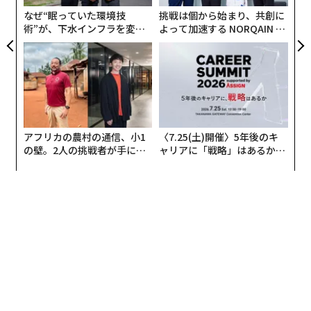
昨年だけで同社は消費者に2億5000万食分のフルーツを
なぜ“眠っていた環境技
挑戦は個から始まり、共創に
届けたという。だがベンチャー資金を調達したわけで
術”が、下水インフラを変え
よって加速する NORQAIN JA
も、短期のイグジットを追いかけたわけでもない。それ
たのか──産総研×月島JFE
PAN 特別座談会
でも同社は存続し、成長を続け、創業時のミッションに
アクアソリューションの10年
全面的に集中している。Grüns流の成功モデルに注目が
集まる業界において、That's Itは「長く続くもの」をつ
くる道が1つではないことを思い出させてくれる。
アフリカの農村の通信、小1
〈7.25(土)開催〉5年後のキ
ルーエンシュタイン医師は、その歩みを形づくってきた
の壁。2人の挑戦者が手にし
ャリアに「戦略」はあるか。
哲学、意思決定、そして時に高くついた教訓について語
た「次なる武器」
トップエグゼクティブのキャ
る。現代CPGの定石に逆らいながらも、それが奏功した
リアに触れる1日│CAREER S
という事実は、この世界が画一的なものではないことを
UMMIT 2026
示唆している。
出口ではなく、ミッションから始める
「私たちのミッションは、もっと多くの人にフルーツを
食べてもらうことだった」と彼は率直に言う。「5年で会
社をつくって売る、という話ではなかった」