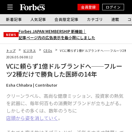
会員登録
ログイン
新着記事
人気記事
会員限定記事
カテゴリ
連載
コ
Forbes JAPAN MEMBERSHIP 新機能｜
NEWS
記事ページ内の広告表示を最小限にしました
トップ
ビジネス
CEOs
VCに頼らず1億ドルブランドへ──フルーツ2種だ
2026.05.06 08:12
VCに頼らず1億ドルブランドへ──フルー
ツ2種だけで勝負した医師の14年
Esha Chhabra | Contributor
クリーンラベル、高尚な健康ミッション、投資家の熱気
を武器に、毎年何百もの消費財ブランドが立ち上がる。
しかしその多くは、数年のうちに
店頭から姿を消していく
。