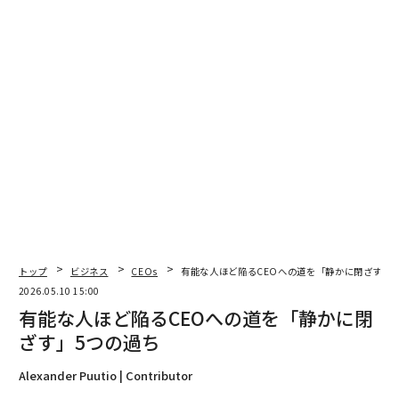
この違いが、あらゆる意思決定の土台になったと彼は主
張する。資金回収のイベントではなく長期を見据えてつ
くるなら、トレンドを追いかけたり、原材料で手を抜い
たり、自分の時間軸と合わない投資家に主導権を明け渡
したりする誘惑に抗える、という。
同社は大半の期間を自己資金で運営し、創業から約10年
の時点で少額の成長資金を受け入れたのみで、その後も
収益を事業に再投資し続けた。
ルーエンシュタイン医師はその代償について率直に語
トップ
ビジネス
CEOs
有能な人ほど陥るCEOへの道を「静かに閉ざす」
る。「白髪がずいぶん増えました」。だが、独立性を守
2026.05.10 15:00
れたことは代えがたいと見る。投資家が気まぐれに戦略
有能な人ほど陥るCEOへの道を「静かに閉
の方向性を変え、他のブランドが翻弄されるのを目にし
ざす」5つの過ち
てきた彼は、そうした不安定さは「本物」を築くことと
相容れないと確信している。ゆっくり動ける自由、集中
Alexander Puutio | Contributor
を保てる自由、長期成長のための適切なインフラをつく