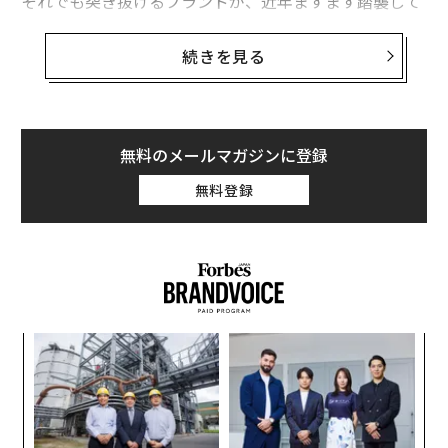
それでも突き抜けるブランドが、近年ますます踏襲して
いるのはお決まりの現代的な脚本だ。ベンチャーキャピ
タルから資金を調達し、急拡大し、市場が変調する前に
続きを見る
戦略的な買い手へ売却する。2023年に創業したグリーン
ズ系サプリのグミブランド
Grüns
は、その最新かつ最も
劇的な例で、立ち上げから4年足らずでUnileverによる
12億ドル
の買収に至った。驚異的な成果であり、まさに
無料のメールマガジンに登録
いま見出しを席巻するCPGストーリーの典型でもある。
無料登録
だが、
That's It Nutrition
はまったく別種の物語だ。フ
ァーマーズマーケットの出店と2つの原材料、そして
「米国人はもっとフルーツを食べるべきだ」という創業
者の確信だけで14年前に始まった同社は、Whole Food
s、Costco、Target、Starbucksの棚に並ぶ全国流通の
〜
強豪へと成長した。Delta航空の機内でも提供されてい
織
る。そして年商は1億ドルを超える。
う
革
T
ク
創業者のリオール・ルーエンシュタイン医師によれば、
た「