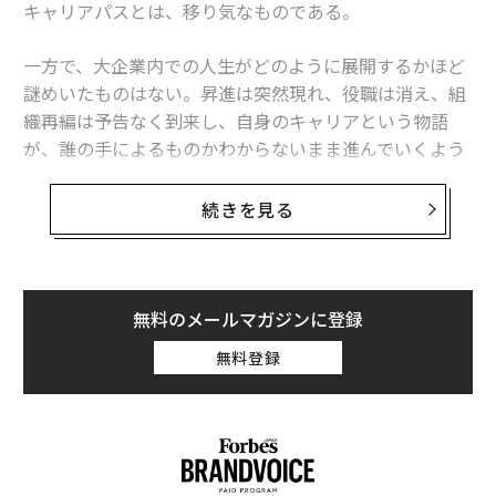
キャリアパスとは、移り気なものである。
る自由は、困難をあえて選ぶ厳しさを十分に補って余り
あるものだった。
一方で、大企業内での人生がどのように展開するかほど
謎めいたものはない。昇進は突然現れ、役職は消え、組
改善より「破壊的」であれ
織再編は予告なく到来し、自身のキャリアという物語
ルーエンシュタイン医師は、自社が戦う市場環境につい
が、誰の手によるものかわからないまま進んでいくよう
て歯に衣着せない。棚のスペースは有限で、大手がそれ
に感じられる。振り返ってみても、そのキャリアの当事
を支配している。大手小売のバイヤーがあなたのブラン
者でさえ、なぜ特定の転機がそのタイミングで起きたの
続きを見る
ドに割く時間は年間15分、それすらないこともあるとい
かを説明するのに苦労する。
う。その環境では、既存商品の小さな差分にすぎない製
品に勝ち目はほとんどない。
しかし、十分に視野を広げると、謎のベールは薄くなり
始める。リーダーたちは偶然にCEO職に到達するわけで
無料のメールマガジンに登録
「いまは、より破壊的であればあるほど目立てる」と彼
はない。偶然が役割を果たし、タイミングも重要であ
無料登録
は言う。「棚にあるものの小さな改良版、という程度で
り、外部からの衝撃が結果を形作るが、それらのどれも
はない」
意図に取って代わることはできない。
プロテインバーでひしめくスナックバー市場に対して、
That's Itはカテゴリーとして明確に異なるものを投入し