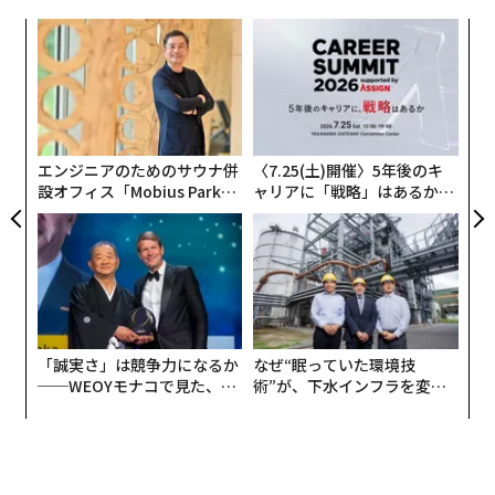
た。原材料がたった2つで、どちらもフルーツのバーで
ある。既存ブランドから顧客を奪い合ったのではない。
革
ク
むしろ、まったく新しい買い手を売り場にもたらしたの
た「
だと彼は言う。シェアの奪い合いではなくカテゴリーの
挑
純増こそが、バイヤーの目に「このブランドが存在する
よっ
PA
理由」をつくり、その後も同社を守ってきた。同質化の
海では、本当の新しさは単なるマーケティング上の利点
エンジニアのためのサウナ併
〈7.25(土)開催〉5年後のキ
設オフィス「Mobius Park」
ャリアに「戦略」はあるか。
ではない。生存戦略なのだと彼は主張する。
がオープン──タマディック
トップエグゼクティブのキャ
が健康経営を徹底する理由
リアに触れる1日│CAREER S
トレンドの渦に抗う
UMMIT 2026
14年の間に、ルーエンシュタイン医師はナチュラルフー
ド業界を次々と席巻するトレンドを見てきた。チアシー
ド、コラーゲン、そして最近ではプロテインだ。バーに
「誠実さ」は競争力になるか
なぜ“眠っていた環境技
プロテインを足せという圧力は執拗だった。「過去14
──WEOYモナコで見た、く
術”が、下水インフラを変え
年、私たちは常にそのフィードバックを受けてきた」と
ら寿司の経営哲学
たのか──産総研×月島JFE
アクアソリューションの10年
彼は認める。
だが彼は、そうしなかった。理由はシンプルだ。このカ