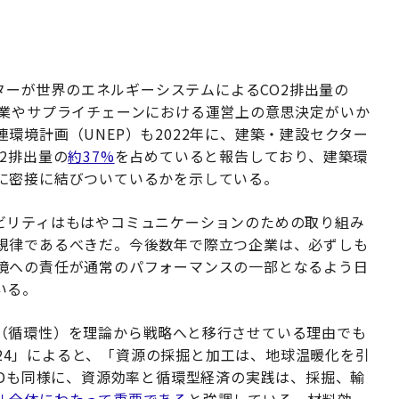
クターが世界のエネルギーシステムによるCO2排出量の
業やサプライチェーンにおける運営上の意思決定がいか
環境計画（UNEP）も2022年に、建築・建設セクター
2排出量の
約37%
を占めていると報告しており、建築環
に密接に結びついているかを示している。
ビリティはもはやコミュニケーションのための取り組み
規律であるべきだ。今後数年で際立つ企業は、必ずしも
境への責任が通常のパフォーマンスの一部となるよう日
いる。
（循環性）を理論から戦略へと移行させている理由でも
look 2024」によると、「資源の採掘と加工は、地球温暖化を引
CDも同様に、資源効率と循環型経済の実践は、採掘、輸