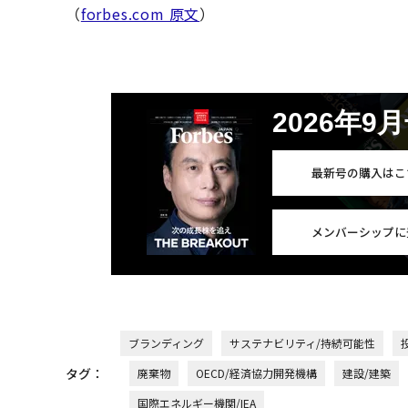
（
forbes.com 原文
）
2026年9
最新号の購入はこ
メンバーシップに
ブランディング
サステナビリティ/持続可能性
タグ：
廃棄物
OECD/経済協力開発機構
建設/建築
国際エネルギー機関/IEA