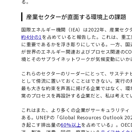
る。
産業セクターが直面する環境上の課題
国際エネルギー機関（IEA）は2022年、産業セ
約4分の1
を占めていると報告した。これは、重工
に重要であるかを浮き彫りにしている。一方、国連
が世界のエネルギー関連およびプロセス関連のCO
境とそのサプライネットワークが気候変動にいか
これらのセクターのリーダーにとって、サステナ
として傍流に置いておくことはできない。実行の
最も大きな約束を声高に掲げる企業ではなく、環
常のプロセスを再設計する企業だと、私は考えて
これはまた、より多くの企業がサーキュラリティ
ある。UNEPの「Global Resources Out
き起こす排出量の
60%以上
を占めている」。OE