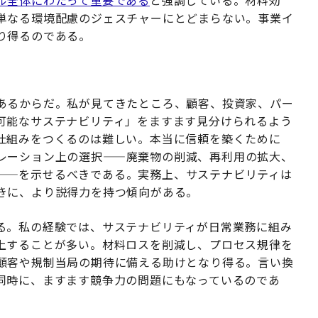
ル全体にわたって重要である
と強調している。材料効
単なる環境配慮のジェスチャーにとどまらない。事業イ
り得るのである。
あるからだ。私が見てきたところ、顧客、投資家、パー
可能なサステナビリティ」をますます見分けられるよう
仕組みをつくるのは難しい。本当に信頼を築くために
レーション上の選択——廃棄物の削減、再利用の拡大、
——を示せるべきである。実務上、サステナビリティは
きに、より説得力を持つ傾向がある。
る。私の経験では、サステナビリティが日常業務に組み
上することが多い。材料ロスを削減し、プロセス規律を
顧客や規制当局の期待に備える助けとなり得る。言い換
同時に、ますます競争力の問題にもなっているのであ