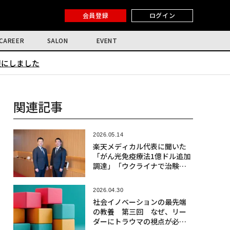
会員登録
ログイン
CAREER
SALON
EVENT
限にしました
関連記事
2026.05.14
楽天メディカル代表に聞いた
「がん光免疫療法1億ドル追加
調達」「ウクライナで治験」
のワケ
2026.04.30
社会イノベーションの最先端
の教養 第三回 なぜ、リー
ダーにトラウマの視点が必要