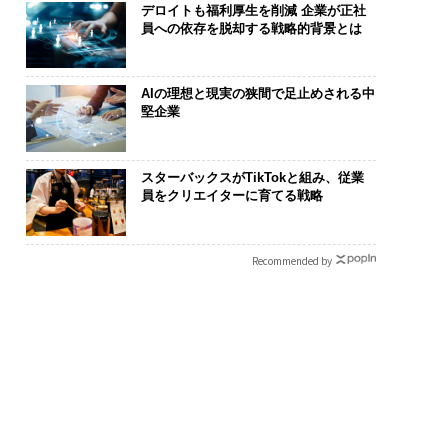
デロイトも福利厚生を削減 企業が正社
員への依存を脱却する戦略的背景とは
AIの理想と現実の狭間で足止めされる中
堅企業
スターバックスがTikTokと組み、従業
員をクリエイターに育てる戦略
Recommended by