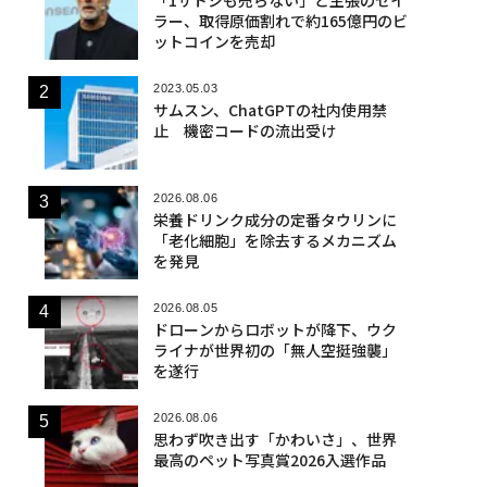
ラー、取得原価割れで約165億円のビ
ットコインを売却
2023.05.03
サムスン、ChatGPTの社内使用禁
止 機密コードの流出受け
2026.08.06
栄養ドリンク成分の定番タウリンに
「老化細胞」を除去するメカニズム
を発見
2026.08.05
ドローンからロボットが降下、ウク
ライナが世界初の「無人空挺強襲」
を遂行
2026.08.06
思わず吹き出す「かわいさ」、世界
最高のペット写真賞2026入選作品