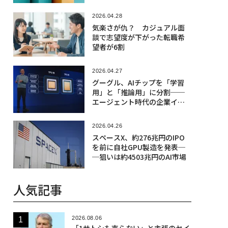
なのか
2026.04.28
気楽さが仇？ カジュアル面
談で志望度が下がった転職希
望者が6割
2026.04.27
グーグル、AIチップを「学習
用」と「推論用」に分割──
エージェント時代の企業イン
フラに何をもたらすか
2026.04.26
スペースX、約276兆円のIPO
を前に自社GPU製造を発表─
─狙いは約4503兆円のAI市場
人気記事
2026.08.06
「1サトシも売らない」と主張のセイ