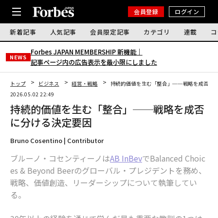
会員登録
ログイン
新着記事
人気記事
会員限定記事
カテゴリ
連載
コ
Forbes JAPAN MEMBERSHIP 新機能｜
NEWS
記事ページ内の広告表示を最小限にしました
トップ
ビジネス
経営・戦略
持続的価値を生む「整合」──戦略を成否に
2026.05.02 22:49
持続的価値を生む「整合」──戦略を成否
に分ける決定要因
Bruno Cosentino | Contributor
ブルーノ・コセンティーノは
AB InBev
でBalanced Choic
es & Beyond Beerのグローバル・プレジデントを務め、
戦略、価値創造、リーダーシップについて執筆してい
る。