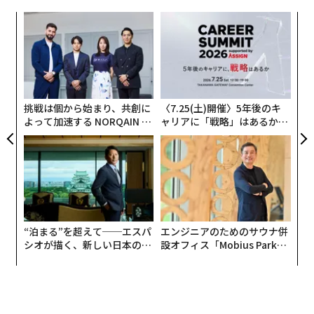
バーが持続的価値を本当に生み出しているのかを、証拠
ローに遅延を生んでいた反復的でルールベースの作業を
目
をもって見極めなければならない。業界によって、それ
自動化することで得られた。
の
ン
は価格決定力、イノベーション、顧客行動、ブランドの
“
強さ、業務効率、資本配分などに及ぶ可能性がある。
一例を挙げよう。保育事業者がリスティングに写真をア
オ
ップロードすると、AIがその画像を即座に審査し、当社
ジ
鍵となるのは、結論が直感だけではなく数字によって裏
の品質基準を満たしているかを判断する。何か問題があ
挑戦は個から始まり、共創に
〈7.25(土)開催〉5年後のキ
づけられていなければならない点である。この分析基盤
れば、システムがリアルタイムでフィードバックを提供
よって加速する NORQAIN JA
ャリアに「戦略」はあるか。
PAN 特別座談会
トップエグゼクティブのキャ
がなければ、組織は現実ではなく仮定を中心に最適化し
し、事業者はすぐに修正できる。かつては人間のレビュ
リアに触れる1日│CAREER S
てしまうリスクを負う。
アーが必要で数日かかっていた作業が、いまでは自動的
UMMIT 2026
かつ大規模に処理される。品質基準は一貫し、処理は即
企業が価値創造を真に左右する少数のドライバーを特定
時に行われ、チームの注意力はより価値の高い業務に振
できれば、戦略は焦点を得る。何をするかを選ぶ以上に
り向けられるようになった。
重要なのは、何が真に価値を生むのかを選び、残りを無
“泊まる”を超えて──エスパ
エンジニアのためのサウナ併
視する規律を持つことである。
エンジニアリングのプロセスでも同様の改善が見られ
シオが描く、新しい日本のラ
設オフィス「Mobius Park」
グジュアリー（前編）
がオープン──タマディック
た。AIツールがエンジニアのコード作成、コードレビュ
が健康経営を徹底する理由
価値ドライバーを実行へ落とし込む
ー、新機能のプロトタイピングを、以前より大幅に速く
支援する。コードベースでバグが発生したときには、AI
価値ドライバーが明確に定義されれば、組織は戦略を一
が原因となったコミットの特定を助けることもできる。