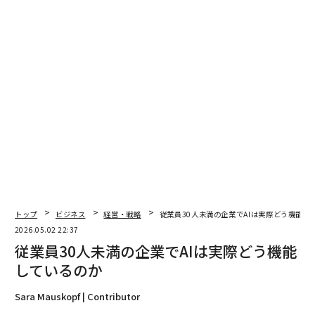
各部門が正当な目的を追求している。だが、企業がどう
価値を創るのかについて共通理解がなければ、それらの
目的は容易に不整合に陥る。部門は自部門のパフォーマ
ンスを最適化する一方で、組織は戦略的優先事項を前進
させられずにもがくことになる。
結果としてよくあるパターンが生まれる。局所最適と全
体非効率である。この課題は「構造は戦略に従う」とい
う古典的な経営原則を想起させる。これは複数の企業で
唱えられてきた標語だ。
戦略が定義されたなら、組織はそれを効果的に実行でき
るよう構造を設計しなければならない。しかし実務で
トップ
ビジネス
経営・戦略
従業員30人未満の企業でAIは実際どう機能し
2026.05.02 22:37
は、組織が見落としがちな決定的な第3のステップがあ
従業員30人未満の企業でAIは実際どう機能
る。指標は構造に従わなければならない、ということ
しているのか
だ。
Sara Mauskopf | Contributor
戦略は方向性を定義し、構造は仕事と意思決定を組織化