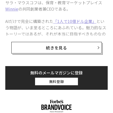
し、指標は組織全体の行動を形づくる。指標が戦略と構
サラ・マウスコフは、保育・教育マーケットプレイス
造に整合していないと、チームは真に価値を生むもので
Winnie
の共同創業者兼CEOである。
はなく、「測定されるもの」を自然に最適化するように
なる。
AIだけで完全に構築された
「1人で10億ドル企業」
とい
う物語が、いま至るところにあふれている。魅力的なス
真に価値を生むものを定義する
トーリーではあるが、それが本当に目指すべきものなの
かという問いも生まれる。企業のリーダーは、AIを使っ
組織が構造と指標を整合させる前に、リーダーは根源的
て従業員をすべて置き換えることを目標にすべきなのだ
続きを見る
な問いに答えなければならない。自社のビジネスで、真
ろうか。
に価値を生むものは何か。
私の会社は従業員30人未満の保育マーケットプレイスだ
私は、多くの企業がこの問いに厳密に答えないまま、施
が、この1年、AIを業務運営の中核に深く組み込んでき
無料のメールマガジンに登録
策やKPIの定義に直行してしまうのを目にする。優先順
た。うまく機能している領域、そうでない領域、そして
位は認識や過去の習慣、社内の思惑に左右される。施策
無料登録
中小・中堅企業のリーダーが現実的に何を期待すべきか
は増殖し、リソースは分散し、経営陣は実行よりも優先
を含め、学んだことを共有したい。
順位の議論に多くの時間を費やしかねない。
AIが業務運営を本当に変えた領域
真の価値ドライバーを特定するには、データに基づく厳
密な分析診断が必要だ。リーダーは、どの経済的ドライ
最も明確な成果は、これまで人の時間を要し、ワークフ