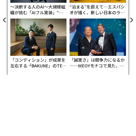
方を形づくるときに限られる。つまり、野心を明確な施
〜決断する人のAI〜大規模組
“泊まる”を超えて─エスパシ
策、業務上の優先事項、そして全社の日々の意思決定を
織が挑む「AIフル実装」“使
オが描く、新しい日本のラグ
う”企業から“動く”企業へ【N
ジュアリー（中編）
導く測定可能なKPIへと落とし込むということだ。
TTドコモビジネス×PwC】
ここで複雑性が立ち上がる。典型的な組織の中にある視
点の多様性を考えてみよう。
• 営業は売上成長と顧客関係に注力する
「コンディション」が成果を
「誠実さ」は競争力になるか
左右する――「BAKUNE」のTEN
──WEOYモナコで見た、く
• マーケティングはブランドの強さと需要創出に注力す
TIALが支える「挑戦者の明
ら寿司の経営哲学
日」
る
• サプライチェーンは効率性と信頼性に注力する
• 調達はコスト規律に注力する
• 法務はリスク軽減に注力する、など……