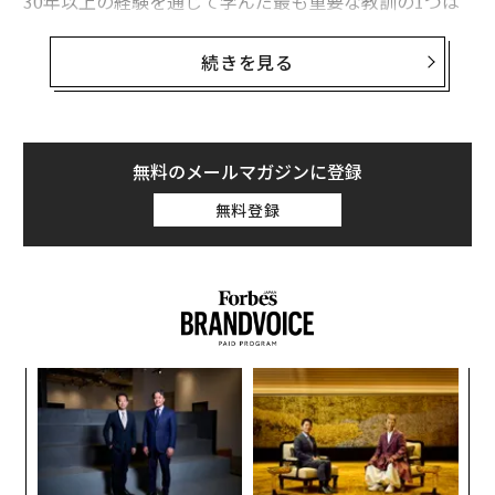
30年以上の経験を通じて学んだ最も重要な教訓の1つは
こうだ。大半の企業は明確な戦略を持っている。それで
も、その戦略を長期的価値へと転換できなければ失敗し
続きを見る
得る。
経営陣は市場分析、競争優位性のマッピング、野心的な
成長計画の策定に膨大な時間を投じる傾向がある。戦略
無料のメールマガジンに登録
的優先事項が発表され、施策が立ち上がり、業績目標が
無料登録
設定される。だが数カ月後、時に数年後、多くの組織
は、明確な戦略があるにもかかわらず成果が一貫しない
という現実に直面する。
繰り返すが、課題は方向性の定義ではない。戦略的意図
を、組織全体で整合の取れた実行へと転換することにあ
目
る。
の
ン
組織の整合
ア
の
戦略が意味を持つのは、それが組織の実際の運営のされ
た