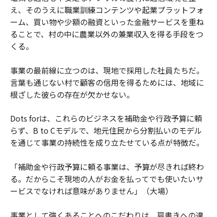
え、そのうえに職業訓練コンテンツや起業プラットフォ
ーム、買い物や少額の融資といった金融サービスを重ね
ることで、村の中に農業以外の兼業収入を得る手段をつ
くる。
事業の最前線に立つのは、現地で採用した社員たちだ。
言葉も通じない村で顧客の信用を得るためには、地域に
根ざした彼らの存在が欠かせない。
Dots forは、これらのビジネスを補助金や行政予算に頼
らず、B to Cモデルで、地元住民から分割払いのモデル
を通じて事業の持続性を成り立たせている点が特徴だ。
「補助金や行政予算に頼る事業は、予算が尽きれば終わ
る。だからこそ現地の人がお金を払ってでも使いたいサ
ービスでなければ意味がありません」（大場）
事業として強くあることへのこだわりは、肩書きへの違