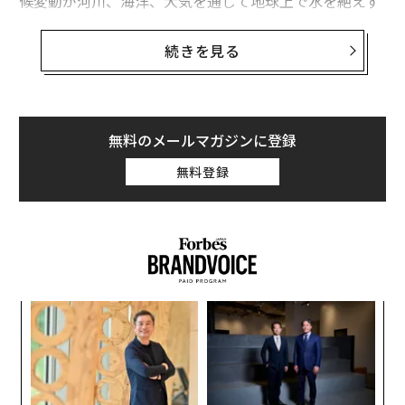
候変動が河川、海洋、大気を通じて地球上で水を絶えず
循環させる自然のサイクルを不安定化させていると警告
する。
続きを見る
同調査によると、水循環は生物多様性と生態系のレジリ
エンス、経済パフォーマンス、そして社会の安定を支え
ている。
無料のメールマガジンに登録
無料登録
そして、いかなる乱れも洪水、干ばつ、水質悪化を増幅
させ、水の利用可能性に関する不確実性を高め、地域お
よび局所的に深刻な影響をもたらす。
「水文循環そのものがインフラとして機能している」と
報告書は述べている。
るか
伝
、く
る
「経済は安定した水の流れに依存しているため、水循環
モ
の乱れはますます経済リスクに直結し、農業生産性、エ
小1
革
にし
ク
ネルギー生成、都市のレジリエンス、財政の安定性に影
た「
響を及ぼす」