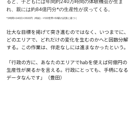
ると、子どもには年間約240万時間の体験機会が生ま
れ、親には約84億円分*の生産性が戻ってくる。
*2時間×240日×3500円（時給）×100世帯×50駅の試算に基づく
壮大な目標を掲げて突き進むのではなく、いつまでに、
どのエリアで、どれだけの変化を生むのかへと因数分解
する。この作業は、伴走なしには進まなかったという。
「行政の方に、あなたのエリアでhabを使えば何億円の
生産性が戻るかを言える。行政にとっても、手柄になる
データなんです」（豊田）
かつての自分たちを振り返って、大場はこう語った。
「大きな社会課題に挑む起業家には、時間が足りませ
ん。だからこそ、参加したほうがいいと思います。私自
身、事業のインパクトを言葉にできない状態から、効率
よく抜け出せましたから」（大場）