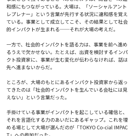
和感にもつながっている。大場は、「ソーシャルアント
レプレナー」という言葉が先行する状況に違和感を覚え
ている。事業として成立してこそ、その結果として社会
的インパクトが生まれる──それが大場の考えだ。
一方で、社会的インパクトを語る力は、事業を前へ進め
るうえで欠かせない。たとえば、出資を検討するインパ
クト投資家に、事業が生む変化が伝わらなければ、話は
先へ進まないからだ。
ところが、大場のもとにあるインパクト投資家から返っ
てきたのは「社会的インパクトを生んでいる会社には見
えない」という言葉だった。
手掛けている事業がインパクトを起こしている確信と、
それを言語化する力のあいだにあるギャップ。これを埋
める場として大場が選んだのが「TOKYO Co-cial IMPAC
T」への参加だった。