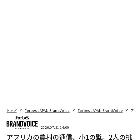
トップ
Forbes JAPAN BrandVoice
Forbes JAPAN BrandVoice
アフ
2026.07.31 16:00
アフリカの農村の通信、小1の壁。2人の挑