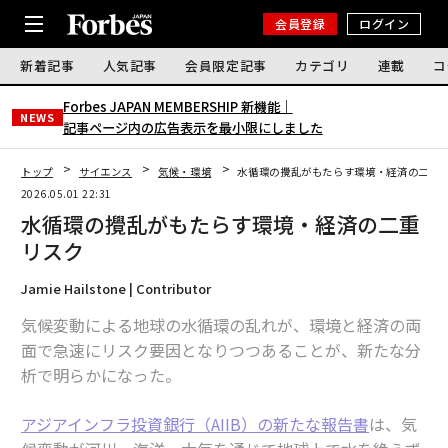
会員登録
ログイン
新着記事
人気記事
会員限定記事
カテゴリ
連載
コ
Forbes JAPAN MEMBERSHIP 新機能｜
NEWS
記事ページ内の広告表示を最小限にしました
トップ
サイエンス
気候・環境
水循環の攪乱がもたらす環境・経済の二重
2026.05.01 22:31
水循環の攪乱がもたらす環境・経済の二重
リスク
Jamie Hailstone | Contributor
気候変動による地球の水循環の乱れが、環境と経済の両
面で急速にリスク要因となりつつあることが、新たな分
析で明らかになった。
アジアインフラ投資銀行（AIIB）の
新たな報告書
は、気