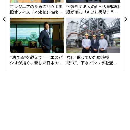
エンジニアのためのサウナ併
〜決断する人のAI〜大規模組
設オフィス「Mobius Park」
織が挑む「AIフル実装」“使
報告書は、水ストレスが低中所得国のソブリン信用格付
がオープン──タマディック
う”企業から“動く”企業へ【N
けに影響を与えていると指摘する。
が健康経営を徹底する理由
TTドコモビジネス×PwC】
水ストレスが10%ポイント増加すると、信用格付けは約
1ノッチ低下するという。
さらに、水不足は地域によって偏りがあり悪化してお
“泊まる”を超えて──エスパ
なぜ“眠っていた環境技
シオが描く、新しい日本のラ
術”が、下水インフラを変え
り、世界人口の31%が水ストレスを抱える流域に住んで
グジュアリー（前編）
たのか──産総研×月島JFE
おり、主要な食料生産地域も影響を受けていると付け加
アクアソリューションの10年
えている。
AIIBのチーフエコノミスト、エリック・ベルグロフ氏は
インタビューで、水循環に投資し支援すべきだと述べ
た。
ベルグロフ氏は、多くの水系が複数の国にまたがってい
るため、国際、国内、地域レベルで水管理に体系的なア