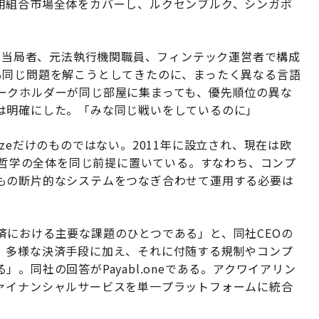
用組合市場全体をカバーし、ルクセンブルク、シンガポ
。
規制当局者、元法執行機関職員、フィンテック運営者で構成
も同じ問題を解こうとしてきたのに、まったく異なる言語
ークホルダーが同じ部屋に集まっても、優先順位の異な
は明確にした。「みな同じ戦いをしているのに」
zeだけのものではない。2011年に設立され、現在は欧
哲学の全体を同じ前提に置いている。すなわち、コンプ
もの断片的なシステムをつなぎ合わせて運用する必要は
済における主要な課題のひとつである」と、同社CEOの
、多様な決済手段に加え、それに付随する規制やコンプ
。同社の回答がPayabl.oneである。アクワイアリン
ァイナンシャルサービスを単一プラットフォームに統合