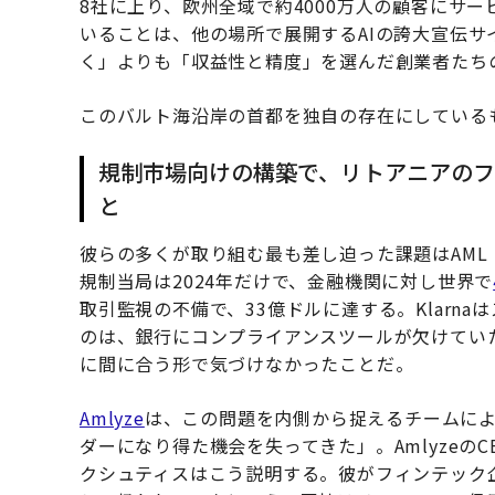
8社に上り、欧州全域で約4000万人の顧客にサ
いることは、他の場所で展開するAIの誇大宣伝
く」よりも「収益性と精度」を選んだ創業者たち
このバルト海沿岸の首都を独自の存在にしている
規制市場向けの構築で、リトアニアのフ
と
彼らの多くが取り組む最も差し迫った課題はAM
規制当局は2024年だけで、金融機関に対し世界で
取引監視の不備で、33億ドルに達する。Klarn
のは、銀行にコンプライアンスツールが欠けてい
に間に合う形で気づけなかったことだ。
Amlyze
は、この問題を内側から捉えるチームに
ダーになり得た機会を失ってきた」。Amlyzeの
クシュティスはこう説明する。彼がフィンテック