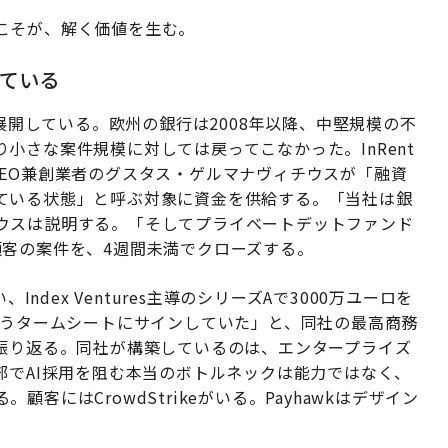
こそが、解く価値を生む。
ている
開している。欧州の銀行は2008年以降、中堅規模の不
小さな案件規模に対しては戻ってこなかった。InRent
EO兼創業者のグスタス・ゲルマナヴィチウスが「融資
ている状態」と呼ぶ対象に資金を供給する。「当社は銀
ウスは説明する。「そしてプライベートデットファンド
顧客の案件を、4週間未満でクローズする。
ndex Ventures主導のシリーズAで3000万ユーロを
もうタームシートにサインしていた」と、同社の最高商務
は振り返る。同社が構築しているのは、エンタープライズ
部でAI採用を阻む本当のボトルネックは能力ではなく、
にはCrowdStrikeがいる。Payhawkはデザイン