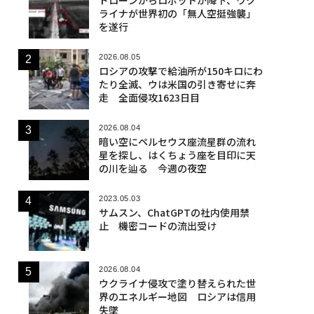
ライナが世界初の「無人空挺強襲」
を遂行
2026.08.05
ロシアの攻撃で給油所が150キロにわ
たり全滅、ウは米国の引き寄せに奔
走 全面侵攻1623日目
2026.08.04
暗い空にペルセウス座流星群の流れ
星を探し、はくちょう座を目印に天
の川を辿る 今週の夜空
2023.05.03
サムスン、ChatGPTの社内使用禁
止 機密コードの流出受け
2026.08.04
ウクライナ侵攻で塗り替えられた世
界のエネルギー地図 ロシアは信用
失墜