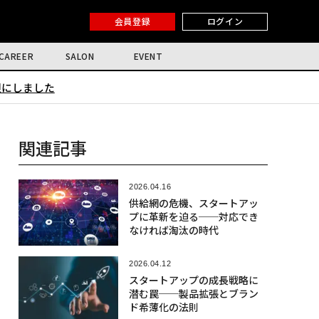
会員登録
ログイン
CAREER
SALON
EVENT
限にしました
関連記事
2026.04.16
供給網の危機、スタートアッ
プに革新を迫る──対応でき
なければ淘汰の時代
2026.04.12
スタートアップの成長戦略に
潜む罠──製品拡張とブラン
ド希薄化の法則