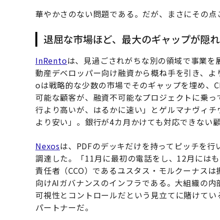
華やかさのない問題である。だが、まさにその点
退屈な市場ほど、最大のギャップが隠れ
InRento
は、見過ごされがちな別の領域で事業を展
動産デベロッパー向け融資から概ね手を引き、より
oは戦略的な少数の市場でそのギャップを埋め、C
可能な顧客が、融資不可能なプロジェクトに乗っ
行より高いが、はるかに速い」とゲルマナヴィチ
より安い」。銀行が4カ月かけても対応できない
Nexos
は、PDFのデッキだけを持ってピッチを行い、I
調達した。「11月に最初の電話をし、12月には
責任者（CCO）であるユスタス・モルクーナス
向けAIガバナンスのインフラである。大組織の内
可視性とコントロールだという見立てに賭けている。顧客
パートナーだ。