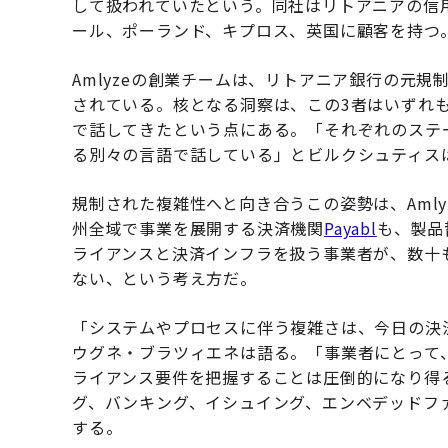
して扱われていたという。同社はリトアニアの信
ール、ポーランド、キプロス、英国に顧客を持つ
Amlyzeの創業チームは、リトアニア銀行の元
されている。核となる洞察は、この3者はいずれ
で話してきたという点にある。「それぞれのステ
る別々の言語で話している」とビルクシュティス
規制された複雑性へと向き合うこの姿勢は、Amly
州全域で事業を展開する決済機関
Payabl
も、製品
ライアンスと決済インフラを扱う事業者が、数十
ない、という考え方だ。
「システムやプロセスに伴う複雑さは、今日の決
ウグネ・ブラツィエネは語る。「事業者にとって
ライアンス要件を把握することは圧倒的になり得る」
グ、バンキング、イシュイング、エンベデッドフ
する。