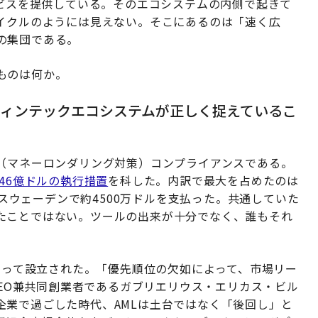
ービスを提供している。そのエコシステムの内側で起きて
サイクルのようには見えない。そこにあるのは「速く広
の集団である。
ものは何か。
ィンテックエコシステムが正しく捉えているこ
L（マネーロンダリング対策）コンプライアンスである。
46億ドルの執行措置
を科した。内訳で最大を占めたのは
aはスウェーデンで約4500万ドルを支払った。共通していた
たことではない。ツールの出来が十分でなく、誰もそれ
よって設立された。「優先順位の欠如によって、市場リー
CEO兼共同創業者であるガブリエリウス・エリカス・ビル
企業で過ごした時代、AMLは土台ではなく「後回し」と