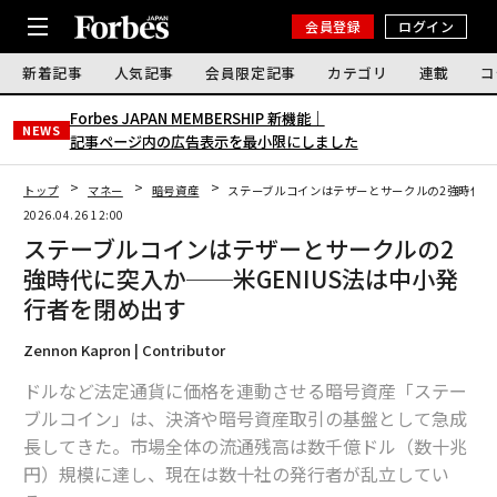
会員登録
ログイン
新着記事
人気記事
会員限定記事
カテゴリ
連載
コ
Forbes JAPAN MEMBERSHIP 新機能｜
NEWS
記事ページ内の広告表示を最小限にしました
トップ
マネー
暗号資産
ステーブルコインはテザーとサークルの2強時代に突
2026.04.26 12:00
ステーブルコインはテザーとサークルの2
強時代に突入か──米GENIUS法は中小発
行者を閉め出す
Zennon Kapron | Contributor
ドルなど法定通貨に価格を連動させる暗号資産「ステー
ブルコイン」は、決済や暗号資産取引の基盤として急成
長してきた。市場全体の流通残高は数千億ドル（数十兆
円）規模に達し、現在は数十社の発行者が乱立してい