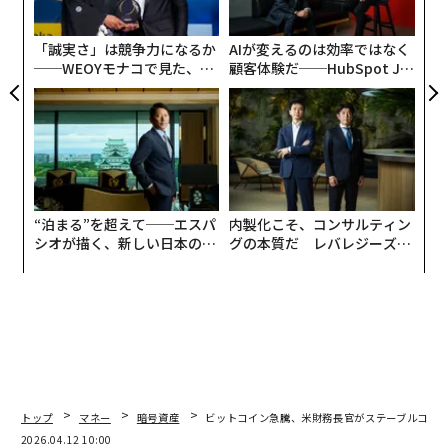
の景色は大きく変わる可能性がある。
ト
リア
規制の明確化を歓迎した業界が見落とした、財
「誠実さ」は競争力になるか
AIが変えるのは効率ではなく
UM
──WEOYモナコで見た、く
顧客体験だ──HubSpot Ja
務省の共同規則案
ら寿司の経営哲学
panが語る「Grow Better」
な組織のつくり方
米国時間4月8日、財務省の金融犯罪取締ネットワーク
（FinCEN）と外国資産管理局（OFAC）は、暗号資産業
界の大半が見落としたか誤読した
共同規則案
を公表し
た。この規則は、許可型決済ステーブルコイン発行者
（新たな規制上の略称でPPSI）を銀行秘密法（BSA）上
“泊まる”を超えて──エスパ
内製化こそ、コンサルティン
の金融機関として扱うというGENIUS法の要件を具体化
シオが描く、新しい日本のラ
グの本質だ レバレジーズが
したものだ。完全なAML／CFT（マネーロンダリング防
グジュアリー（前編）
実践する、次世代ファームの
全貌
止・テロ資金供与対策）プログラムの構築。FinCENへの
疑わしい取引報告（SAR）の提出。銀行水準の顧客デュ
ーデリジェンス。オンチェーン取引をブロック・凍結・
拒否するための技術的能力。OFAC制裁コンプライアンス
プログラム。パブリックコメントの期限は6月9日。最終
規則は7月18日までに確定。施行は遅くとも2027年1月
トップ
マネー
暗号資産
ビットコイン急騰、米財務長官がステーブルコイン
に開始される。
2026.04.12 10:00