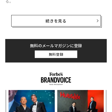
る。
米国は2025年7月、業界初の連邦法となるGENIUS法を
成立させ、規制の枠組みを整備した。当時、暗号資産業
続きを見る
界は「ついに規制の明確化が実現した」と歓迎ムードに
包まれた。
だが、米財務省が2026年4月に公表した規則案は、ステ
無料のメールマガジンに登録
ーブルコイン発行者にも銀行水準の義務を課すものだっ
無料登録
た。施行は2027年1月。米国の銀行は、マネーロンダリ
ング防止やテロ資金供与対策のため、銀行秘密法（BS
A）の下で重い報告・監視義務を負う。そのコンプライ
アンス費用は人件費の1割超、データ処理予算の2割前後
を占めるのが実態だ。
革
流通残高約29.55兆円のTether（テザー）、約11.85兆円
ク
のCircle（サークル）は対応できる。だが残る数十社の
た「
発行者にとっては、事業継続そのものが問われる。市場
〈7
ャ