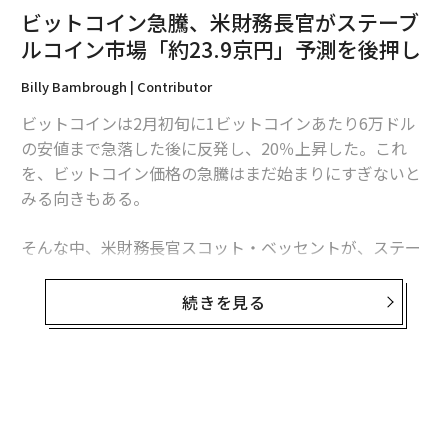
ビットコイン急騰、米財務長官がステーブ
GENIUS法が2025年7月に
成立
した際、デジタル資産業
ルコイン市場「約23.9京円」予測を後押し
界全体の反応はほぼ一様に好意的だった。ついに規制の
Billy Bambrough | Contributor
明確化が実現した、枠組みができた、正統性が与えられ
た──。だが、その明確化がいかにしてもたらされるの
ビットコインは2月初旬に1ビットコインあたり6万ドル
かという具体的な仕組みには、十分な注意が向けられな
の安値まで急落した後に反発し、20％上昇した。これ
かった。コンプライアンスの観点から、ステーブルコイ
を、ビットコイン価格の急騰はまだ始まりにすぎないと
ン発行者は今や銀行である。銀行のような存在ではな
みる向きもある。
い。「同様」の基準が適用されるのでもない。銀行であ
る。そして銀行であることのコストは、ほとんどのステ
そんな中、米財務長官スコット・ベッセントが、ステー
ーブルコイン発行者がこれまで考えたことすらないもの
ブルコイン市場が2035年までに取引高で1500兆ドル
だ。
（約23.9京円。1ドル＝159円換算）に達しうるとの予測
続きを見る
を後押しした。
銀行秘密法（BSA）遵守は人件費の1割超を占め
る固定コストに
「米国は、技術変化の局面でためらうことで世界の金融
センターになったのではない」とベッセントはウォー
これから起きることを理解するには、すでにBSAの適用
ル・ストリート・ジャーナルへの寄稿でそのように記し
を受けている機関にとって、そのコンプライアンスがい
た。議会に対し「CLARITY（クラリティ）法案」として