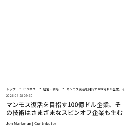
要素だけでなく、アクセス、影響力、役割、そして実際
の（および認知上の）リスクといった、根本的に人間に
関わる要因に焦点を当てるということだ。
関係性マップを読み解く
関係性マップは、この種の分析の実践的な出発点とな
る。これは、組織の「X線写真」のようなものだと考え
るとよい。例えば次のような問いへの答えに導いてくれ
る。誰が重要で、なぜ重要なのか。誰が誰に影響を与え
るのか。誰が通常決定するのか。誰が抵抗するのか。私
たちは誰をよく知っているのか。誰をもっとよく知るべ
きなのか。いまは知らないが、知るべき相手は誰か。彼
トップ
ビジネス
経営・戦略
マンモス復活を目指す100億ドル企業、その
らは以前どこで働いていて、そのとき誰から購入してい
2026.04.28 09:30
たのか。もちろん、この分析から得られる答えは、各ア
マンモス復活を目指す100億ドル企業、そ
カウントごとに完全に固有のものになる。
の技術はさまざまなスピンオフ企業も生む
Jon Markman | Contributor
関係性マップを始める良い方法は、組織図を丹念に見る