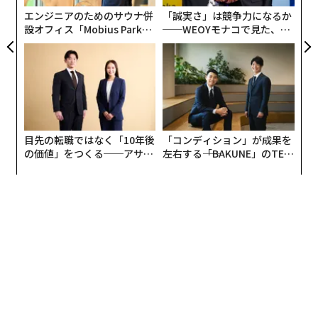
リア
を拡大するための唯一有効なプレイブックがあるかのよ
エンジニアのためのサウナ併
「誠実さ」は競争力になるか
UM
うに振る舞うことになるが、実際には存在しない。普遍
設オフィス「Mobius Park」
──WEOYモナコで見た、く
がオープン──タマディック
ら寿司の経営哲学
的なTo Doリストは機能しない。機能するのは、アカウ
が健康経営を徹底する理由
ント内で動く人々やチームを綿密に観察したうえで組み
立てる、高度に差別化された一連の戦略である。
2つ目の誤りも同様に重大で、活動を進捗と混同するこ
とだ。営業リーダー、あるいは最前線の営業担当者が、
目先の転職ではなく「10年後
「コンディション」が成果を
電話の本数が増え、ミーティングがより多く設定・実施
の価値」をつくる──アサイ
左右する――「BAKUNE」のTEN
ンの長期伴走型支援とは
TIALが支える「挑戦者の明
され、主要人物との関係性が深まりつつあるのを見て、
日」
売上拡大の機会が前に進んでいると判断してしまう。し
かし、特定のアカウント固有のエコシステムに合わせて
明確な意図が定義されていなければ、進捗は生まれな
い。アカウントを成長させて前進するには、明確な戦略
目標を設定したうえで、別のレンズ——「関係性」とい
うレンズ——でアカウントを見る必要がある。
つまり、アカウントの規模や売上ポテンシャルといった