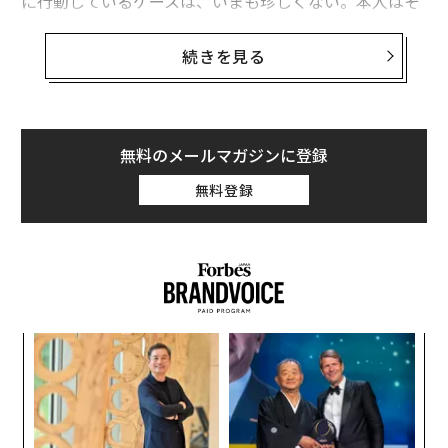
に行動しているケースは、いまも珍しくない。本人はそ
のように振る舞っている自覚がないこともあれば、それ
が世界の仕組みだと信じていることに気づいていない場
続きを見る
合もある。さらには、自分がそう信じているはずがない
と否定することすらある。だが重要なのは行動である。
そして、アカウント成長に関して多くの営業リーダーが
取っている行動は、複数の異なるアプローチを必要とす
無料のメールマガジンに登録
る問題に、万能の戦略を当てはめていることを示唆して
無料登録
いる。
これは、すべての営業担当者を同じ方法でコーチング
し、同じ方法でマネジメントすべきだと言っているのと
同じであり、それが真実ではないことは誰もが認めると
ころだろう。
創に
内
 JA
グ
避けるべき高コストの誤り
実
なく
〈7
全
すべてのアカウントに同一のアプローチが必要だと仮定
Ja
ャ
er」
ト
するのは、コストの高い誤りである。複雑なアカウント