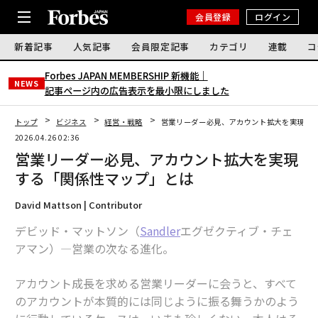
会員登録
ログイン
新着記事
人気記事
会員限定記事
カテゴリ
連載
コ
Forbes JAPAN MEMBERSHIP 新機能｜
NEWS
記事ページ内の広告表示を最小限にしました
トップ
ビジネス
経営・戦略
営業リーダー必見、アカウント拡大を実現す
2026.04.26 02:36
営業リーダー必見、アカウント拡大を実現
する「関係性マップ」とは
David Mattson | Contributor
デビッド・マットソン（
Sandler
エグゼクティブ・チェ
アマン）—営業の次なる進化。
アカウント成長を求める営業リーダーに会うと、すべて
のアカウントが本質的には同じように振る舞うかのよう