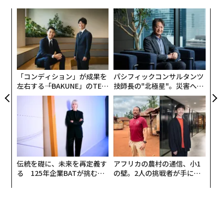
あるいは、相手が電話を折り返してくれることを、組織
だがマンモスは目的ではなく手段だ。脱絶滅を可能にす
としての足並みがそろっていることと混同してはならな
るか
な
るためにColossalが発明せざるを得なかったツールは、
、く
術
い。関係性マップは、主要人物へのアクセスを深め、広
プラスチック汚染、食料安全保障、人間の生殖医療、生
た
げるための次のステップへと私たちを導いてくれる。
なく
挑
物多様性の保全といった課題に取り組む事業へとスピン
ア
Ja
よっ
オフしつつある。投資家やAIの観察者が追うべきは、こ
er」
PA
重要なリスクシナリオの1つは、主要コンタクトが退職
の物語である。
間近である、別部門へ異動する、あるいは組織変更の結
「コンディション」が成果を
パシフィックコンサルタンツ
左右する――「BAKUNE」のTEN
技師長の"北極星"。災害への
果として解雇されるかもしれない、といった場合だ。私
TIALが支える「挑戦者の明
無力感を乗り越え見つけた、
たちのバックアップコンタクトは誰か。いなければ、脆
日」
防災一筋20年の答え
弱な立場に置かれ、アカウントを失いかねない——それ
はパフォーマンス不良ではなく、アクセス不足が原因で
ある。この状況は、企業ではなく「個人」と関係を築い
てしまっていることを示す。営業担当者に自問してほし
い、シンプルで強力な問いがある。
「もし主要コンタク
伝統を礎に、未来を再定義す
アフリカの農村の通信、小1
る 125年企業BATが挑むス
の壁。2人の挑戦者が手にし
トが明日その会社を去ったら、自分の関係性やビジネス
モークレスな未来
た「次なる武器」
は危険にさらされるだろうか」
関係性マップは、アカウント拡大という戦略目標を、重