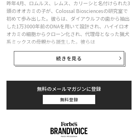
ことだ。アカウントの複雑さに応じて、運用の階層は異
昨年4月、ロムルス、レムス、カリーシと名付けられた3
なる可能性が高い。まずはアカウントの構造を大づかみ
頭のオオカミの子が、Colossal Biosciencesの研究室で
に理解し、その後、把握できる主要人物の名前と役割を
初めて歩み出した。彼らは、ダイアウルフの歯から抽出
特定していく。ただし、名前と役割は出発点にすぎな
した1万3000年前のDNAを用いて設計され、ハイイロオ
い。このマップが真に価値を生み始めるのは、各コンタ
オカミの細胞からクローン化され、代理母となった猟犬
クトと自社チームとの関係性の質について、明確な評価
系ミックスの母親から誕生した。彼らは
を加えるように更新したときである。
Colossal Biosciences
が生み出した
初の「脱絶滅」動物
であり、マンモスに関してはまだ始まってすらいない。
続きを見る
基本のカテゴリは3つだ。強い関係、中立の関係、リス
クのある関係である（関係がない場合は、そのコンタク
Colossalは2026年までにマンモスに似たアジアゾウの胚
トはリスクありと考えるべきだ）。これらは、ゴール
を作製し、
2028年までに生きた子を誕生させる
見通しだ
ド、シルバー、ブロンズと表現されることもある。考え
という。フクロオオカミ（タスマニアタイガー）計画は
無料のメールマガジンに登録
方はシンプルで、自分たちがどこで強く、どこで脆弱
予定より前倒しで進行中
だ。ドードーのチームは高カバ
無料登録
で、どこで存在が見えていないのかを把握したいのであ
レッジのゲノムを完成させ、鳥類の生殖細胞で遺伝子編
る。
集にも成功した。現在、
稼働中の脱絶滅プロジェクト
は
5つある。マンモス、フクロオオカミ、ドードー、ダイ
よくある盲点は、単一のコンタクトに過度に依存するこ
アウルフ、モアである。
とだ。居心地の良さを安全性と取り違えてはならない。