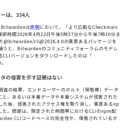
ーは、334人
twardenは
声明
において、「より広範なCheckmarx
時間2026年4月22日午後5時57分から午後7時30分ま
twarden/cli@2026.4.0の悪意あるパッケージを
と、Bitwardenのコミュニティフォーラムのモデレ
CLIバージョンをダウンロードしたのは「
う。
ータの侵害を示す証拠はない
。「調査の結果、エンドユーザーのボルト（保管庫）データ
こと、あるいは本番データや本番システムが侵害された
した後、侵害されたアクセス権を取り消し、悪意あるnp
た。問題は、限定された時間帯におけるCLIのnpm配
rden CLIコードベースの完全性や、保管されているボ