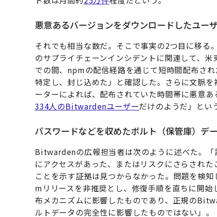
ド数は月間約
25万件
程度だという。
悪意あるバージョンをダウンロードしたユーザ
それでも相当な数だ。そこで事実の2つ目に移る。Bi
のサプライチェーンインシデントに関連して、米東部
での間、npmの配信経路を通じて短時間配布された@bi
特定し、封じ込めた」と確認した。さらに文脈を補う
ーターによれば、配布されていた時間帯に悪意ある
334人のBitwardenユーザー
だけのようだ」とい
パスワードなどを収めたボルト（保管庫）デ
Bitwardenの広報担当者は次のように述べた
にアクセスがあった、またはリスクにさらされた
ことを示す証拠は見つからなかった。問題を検知
mリリースを非推奨とし、修復手順を直ちに開始し
布メカニズムに影響したものであり、正規のBitwa
ルトデータの完全性に影響したものではない」。