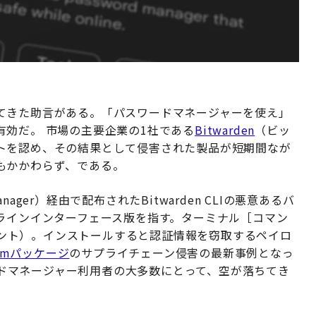
てきた助言がある。「パスワードマネージャーを使え」
効だ。 市場の主要企業の1社である
Bitwarden
（ビッ
トを認め、その結果として侵害された製品が短期間なが
もかかわらず、である。
anager）経由で配布されたBitwarden CLIの悪意あるバ
マンドラインインターフェース版を指す。ターミナル［コマン
イアント）。インストールすると認証情報を窃取するペイロ
pmパッケージ
のサプライチェーン侵害の最新事例となっ
ワードマネージャー利用者の大多数にとって、空が落ちてき