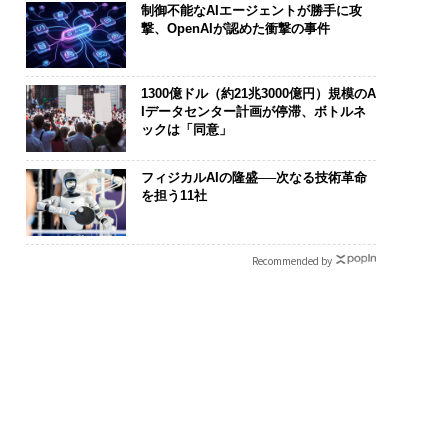
制御不能なAIエージェントが勝手に攻
撃、OpenAIが認めた衝撃の事件
1300億ドル（約21兆3000億円）規模のA
Iデータセンター計画が停滞、ボトルネ
ックは「同意」
フィジカルAIの隆盛──次なる技術革命
を担う11社
Recommended by