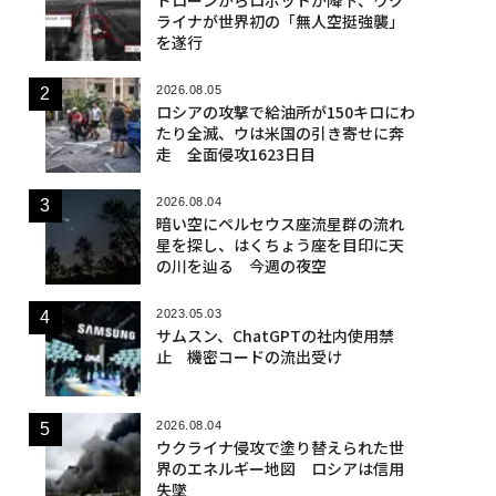
ライナが世界初の「無人空挺強襲」
を遂行
2026.08.05
ロシアの攻撃で給油所が150キロにわ
たり全滅、ウは米国の引き寄せに奔
走 全面侵攻1623日目
2026.08.04
暗い空にペルセウス座流星群の流れ
星を探し、はくちょう座を目印に天
の川を辿る 今週の夜空
2023.05.03
サムスン、ChatGPTの社内使用禁
止 機密コードの流出受け
2026.08.04
ウクライナ侵攻で塗り替えられた世
界のエネルギー地図 ロシアは信用
失墜