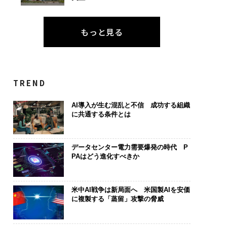
もっと見る
TREND
AI導入が生む混乱と不信 成功する組織
に共通する条件とは
データセンター電力需要爆発の時代 P
PAはどう進化すべきか
米中AI戦争は新局面へ 米国製AIを安価
に複製する「蒸留」攻撃の脅威