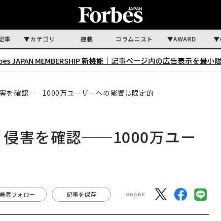
記事
カテゴリ
連載
コラムニスト
AWARD
rbes JAPAN MEMBERSHIP 新機能｜
記事ページ内の広告表示を最小
ィ侵害を確認──1000万ユーザーへの影響は限定的
ティ侵害を確認──1000万ユー
著者フォロー
記事を保存