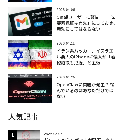
れだ」
2026.04.06
Gmailユーザーに警告──「2
要素認証は有効」にしておき、
無効にしてはならない
2026.04.11
イラン系ハッカー、イスラエ
ル要人のiPhoneに侵入か――「極
秘施設も把握」と主張
2026.04.25
OpenClawに問題が発生？ 悩
んでいるのはあなただけでは
ない
人気記事
2026.08.05
ドローンからロボットが降下、ウク