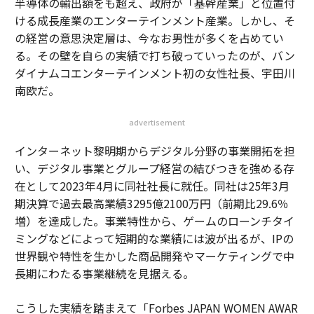
半導体の輸出額をも超え、政府が「基幹産業」と位置付
ける成長産業のエンターテインメント産業。しかし、そ
の経営の意思決定層は、今なお男性が多くを占めてい
る。その壁を自らの実績で打ち破っていったのが、バン
ダイナムコエンターテインメント初の女性社長、宇田川
南欧だ。
advertisement
インターネット黎明期からデジタル分野の事業開拓を担
い、デジタル事業とグループ経営の結びつきを強める存
在として2023年4月に同社社長に就任。同社は25年3月
期決算で過去最高業績3295億2100万円（前期比29.6％
増）を達成した。事業特性から、ゲームのローンチタイ
ミングなどによって短期的な業績には波が出るが、IPの
世界観や特性を生かした商品開発やマーケティングで中
長期にわたる事業継続を見据える。
こうした実績を踏まえて「Forbes JAPAN WOMEN AWAR