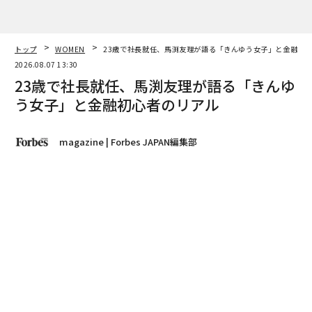
magazine | Forbes JAPAN編集部
著者フォロー
記事を保存
馬渕友理｜きんゆう女子 代表取締役社長
「今日も上昇基調ですね」
advertisement
金融の街・兜町。電光掲示板が映し出す日経平均株価を
見上げ、馬渕友理が微笑む。馬渕は、投資や資産形成な
どを女子会スタイルで学ぶコミュニティ「きんゆう女
子。」を運営する会社の社長を務めている。
会の発足は2016年。金融初心者の女性数人で始めた勉強
会が口コミで広がり、今や会員数は3500人を超える。昨
年の組織再編を機に、23歳だった馬渕が新代表に就任し
た。