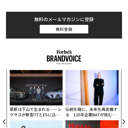
無料のメールマガジンに登録
無料登録
るか
目
、く
の
ン
パ
技
無
防
革新は下山で生まれる──レ
伝統を礎に、未来を再定義す
クサスが新型TZとESに込め
る 125年企業BATが挑むス
た「DISCOVER」の哲学
モークレスな未来