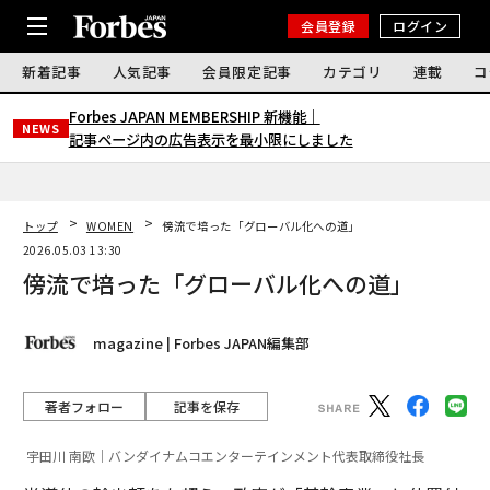
会員登録
ログイン
新着記事
人気記事
会員限定記事
カテゴリ
連載
コ
Forbes JAPAN MEMBERSHIP 新機能｜
NEWS
記事ページ内の広告表示を最小限にしました
トップ
WOMEN
傍流で培った「グローバル化への道」
2026.05.03 13:30
傍流で培った「グローバル化への道」
magazine | Forbes JAPAN編集部
著者フォロー
記事を保存
宇田川 南欧｜バンダイナムコエンターテインメント代表取締役社長