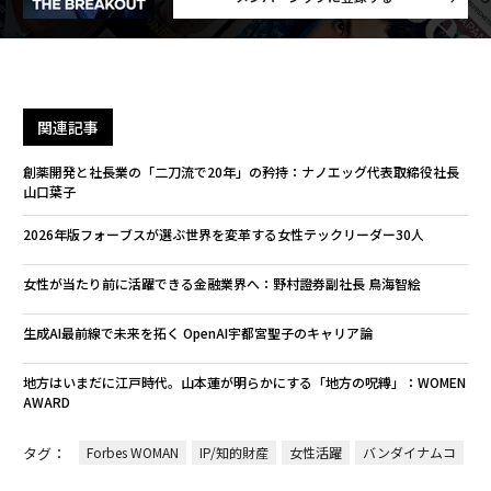
関連記事
創薬開発と社長業の「二刀流で20年」の矜持：ナノエッグ代表取締役社長
山口葉子
2026年版フォーブスが選ぶ世界を変革する女性テックリーダー30人
女性が当たり前に活躍できる金融業界へ：野村證券副社長 鳥海智絵
生成AI最前線で未来を拓く OpenAI宇都宮聖子のキャリア論
地方はいまだに江戸時代。山本蓮が明らかにする「地方の呪縛」：WOMEN
AWARD
タグ：
Forbes WOMAN
IP/知的財産
女性活躍
バンダイナムコ