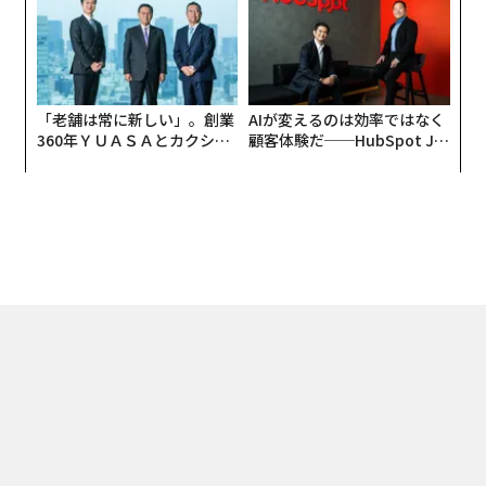
「老舗は常に新しい」。創業
AIが変えるのは効率ではなく
360年ＹＵＡＳＡとカクシン
顧客体験だ──HubSpot Ja
CEO田尻望が語る、AIを超え
panが語る「Grow Better」
る人の価値
な組織のつくり方
トップ
WOMEN
23歳で社長就任、馬渕友理が語る「きんゆう女子」と金融初
2026.08.07 13:30
23歳で社長就任、馬渕友理が語る「きんゆ
う女子」と金融初心者のリアル