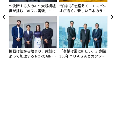
が同時に訪れる──という天候から守られている。昼夜
〜決断する人のAI〜大規模組
“泊まる”を超えて─エスパシ
を問わず安全であることも助けとなっている。フォーブ
織が挑む「AIフル実装」“使
オが描く、新しい日本のラグ
う”企業から“動く”企業へ【N
ジュアリー（中編）
スによると、台北は世界で2番目に安全な都市である。
TTドコモビジネス×PwC】
それにもかかわらず、台湾における持続可能なモビリテ
ィへの転換は進んでいない。都市交通は個人の自動車が
主流で、移動の必要が生じた際の明らかな選択肢は、地
下鉄やバスに乗るのではなく、LineやUberを呼ぶことの
挑戦は個から始まり、共創に
「老舗は常に新しい」。創業
ようだ。そして、それらの車のうち電気自動車はわずか
よって加速する NORQAIN JA
360年ＹＵＡＳＡとカクシン
PAN 特別座談会
CEO田尻望が語る、AIを超え
である。実際、EV販売は最近減少している。その結果は
る人の価値
至る所で見られる。交通渋滞に巻き込まれる人々と、劣
悪な大気質である。2万人の台湾人が大気汚染により早
死にしており、その3分の2以上が交通排出によるもので
ある。
気候：目標達成への外部圧力は限定的
台湾がパリ協定とその「強化された行動」の要求を実現