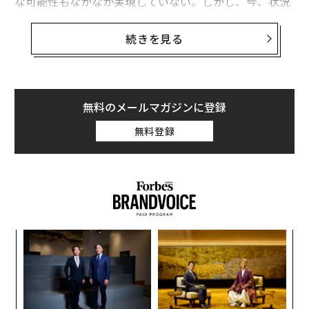
な可能性もなかなか実現していない。しかし、今、状況
が変わりつつある。台湾における最近の議論は、輸送部
門の急速な電動化と再生可能エネルギー源の開発を示唆
続きを見る
している。その理由を探る。
持続可能な交通：基盤は整備されたが、効果は
限定的
無料のメールマガジンに登録
台湾の首都・台北は、Time Out誌によると世界で8番目
無料登録
に優れた公共交通システムを持つ。地下鉄は高速で安
価、最も遠い郊外にまで到達する。主要道路には専用バ
スレーンが設けられ、バスで移動する方が車よりも早く
到着できる。さらに遠くへ行きたい場合は、南北を結ぶ
高速鉄道が10分おきに運行している。
伝
台北は最近、Nature Cities誌によってアジアで2番目に
る
モ
歩行者に優しい都市に選ばれた。歩道は至る所にあり、
“
多くは高架になっているため道路を横断する必要がな
シ
く、屋根付きのため、常に猛暑か豪雨──しばしば両方
グ