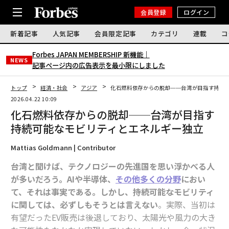
会員登録
ログイン
新着記事
人気記事
会員限定記事
カテゴリ
連載
コ
Forbes JAPAN MEMBERSHIP 新機能｜
NEWS
記事ページ内の広告表示を最小限にしました
トップ
経済・社会
アジア
化石燃料依存からの脱却──台湾が目指す持続
2026.04.22 10:09
化石燃料依存からの脱却──台湾が目指す
持続可能なモビリティとエネルギー独立
Mattias Goldmann | Contributor
台湾と聞けば、テクノロジーの先進国を思い浮かべる人
が多いだろう。AIや半導体、
その他多くの分野
におい
て、それは事実である。しかし、持続可能なモビリティ
に関しては、必ずしもそうとは言えない
。実際、当初は
有望だったEV販売は後退しており、太陽光や風力の大き