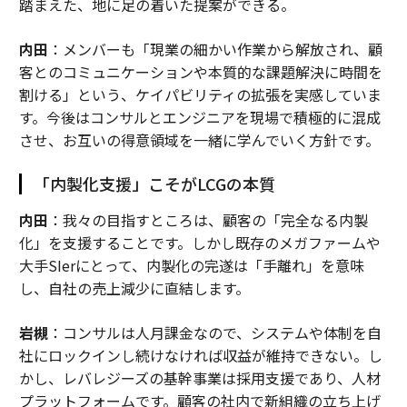
踏まえた、地に足の着いた提案ができる。
内田
：メンバーも「現業の細かい作業から解放され、顧
客とのコミュニケーションや本質的な課題解決に時間を
割ける」という、ケイパビリティの拡張を実感していま
す。今後はコンサルとエンジニアを現場で積極的に混成
させ、お互いの得意領域を一緒に学んでいく方針です。
「内製化支援」こそがLCGの本質
内田
：我々の目指すところは、顧客の「完全なる内製
化」を支援することです。しかし既存のメガファームや
大手SIerにとって、内製化の完遂は「手離れ」を意味
し、自社の売上減少に直結します。
岩槻
：コンサルは人月課金なので、システムや体制を自
社にロックインし続けなければ収益が維持できない。し
かし、レバレジーズの基幹事業は採用支援であり、人材
プラットフォームです。顧客の社内で新組織の立ち上げ