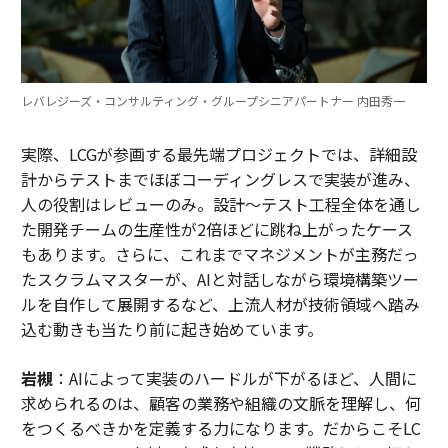
関連記事
韓国で「世界最高の給食」が止まる日は来るのか。学校給食ストが映す構
造的矛盾とは？
レバレジーズ・コンサルティング・グループシニアパートナー 内田秀一
アジアIPO市場、2026年第1四半期に急拡大──香港・インド・シンガポー
ルの動向
実際、LCGが参画する最先端プロジェクトでは、詳細設
計からテストまでほぼコーディングレスで実装が進み、
習近平がイラン攻撃に「初めて言及」、ホルムズ海峡の再開を求める
人の役割はレビューのみ。設計～テスト工程全体を通し
た開発チームの生産性が2倍ほどに跳ね上がったケース
中央アジアを巡るエネルギー争奪戦が激化 早期に好機を捉えた中国が優
勢か
もあります。さらに、これまでマネジメントが主務だっ
たスクラムマスターが、AIと対話しながら環境構築ツー
携帯電話サプライチェーン激変──中国のシェアが半減、ベトナムが首位
ルを自作して展開するなど、上流人材が技術領域へ踏み
に
込む動きも当たり前に起き始めています。
タグ：
台湾
エネルギー
化石燃料
岩槻
：AIによって実装のハードルが下がるほど、人間に
求められるのは、顧客の業務や組織の文脈を理解し、何
をつくるべきかを定義する力になります。だからこそLC
advertisement