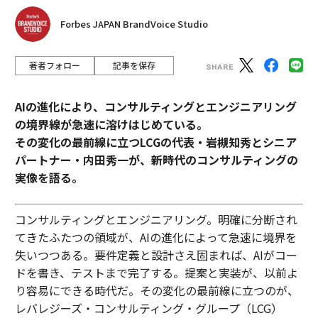
税は、140万台湾ドル（3万7000ユーロ）を超える価格
Forbes JAPAN BrandVoice Studio
に50％の上乗せを意味し、ほとんどのファミリーサイズ
のEVを一般家庭の手の届かないものにしている。その
上、10年前に高額と見なされたものに贅沢税が追加され
著者フォロー
記事を保存
るが、これは現在ではほとんどのEVを意味する。EVは運
用コストは安いが購入価格は高いため、このような措置
AIの進化により、コンサルティングとエンジニアリング
は特に有害である。さらに、石油価格が上昇した際、政
の境界線が急速に溶けはじめている。
府は内燃機関車への補助金を導入し、EVを除外したた
その変化の最前線に立つLCGの代表・岩槻知秀とシニア
め、競争力が低下した。これはおそらく、
パートナー・内田秀一が、新時代のコンサルティングの
フォーブス・リアルタイム長者番付に名を連ねるヤゲオ
実像を語る。
創業者兼会長のピエール・チェン氏
がEV事業に参入した際に期待していたことではないだろ
コンサルティングとエンジニアリング。明確に分断され
う。
てきたふたつの領域が、AIの進化によって急速に境界を
失いつつある。要件定義と設計さえ固まれば、AIがコー
気候目標が突如として緊急課題に
ドを書き、テストまで完了する。提案と実装が、以前よ
多くが意図しない障害の長いリストに直面した際、交通
り容易にできる時代だ。その変化の最前線に立つのが、
通信省のチン・ウェイ・ツァオ氏は、近い将来に改訂が
レバレジーズ・コンサルティング・グループ（LCG）