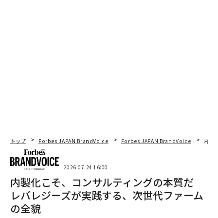
の転換は遅れ、エネルギーミックスにおける再生可能エ
ネルギー20％という2025年の目標は少なくとも1年遅れ
ている。
前向きな点として、「
商用車電動化・脱炭素化フラッグアクションプラン
」な
どの取り組みは、地元生産への新たなインセンティブを
生み出している。補助金付きの研究開発コストで補完さ
れれば、ECCTは国際ブランドが台湾に現地化する可能
性があると予測している。
トラックについては、誰もその目的を覚えていない高
トップ
Forbes JAPAN BrandVoice
Forbes JAPAN BrandVoice
内製
さ、重量、長さの制限により、多くのEVトラック候補が
失格となっている。そして、自宅でEVを充電したい家庭
2026.07.24 16:00
にとって、台湾電力の「使用者電気設備検査規則」は、
内製化こそ、コンサルティングの本質だ
充電器を設置する前に具体的な新規電気申請と検査を要
レバレジーズが実践する、次世代ファーム
求する。これは高額で、数カ月かかり、多くの人々が試
の全貌
みることさえ妨げている。10年以上前に導入された商品