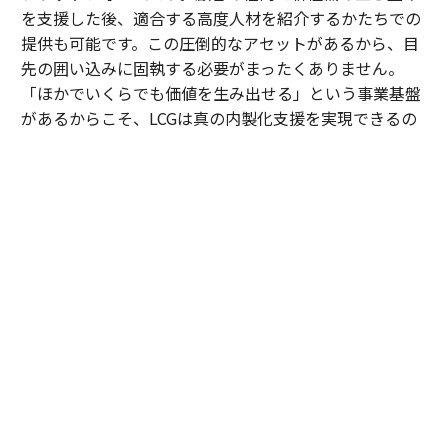
を支援した後、適合する高度人材を紹介するかたちでの
提供も可能です。この圧倒的なアセットがあるから、目
先の囲い込みに固執する必要がまったくありません。
「ほかでいくらでも価値を生み出せる」という事業基盤
があるからこそ、LCGは真の内製化支援を実現できるの
です。
内田
：顧客が自走できる状態をつくれたら、速やかに次
へ向かう。実際、私たちがAIを駆使してテスト工程の自
動化を支援した案件では、現業の工数が劇的に削減さ
れ、顧客から「浮いた時間で、品質向上のために新しい
アプローチを試したい」という創造的なアイデアも引き
出せるようになりました。
そもそも、私がLCGへの参画を決めたのは、岩槻の「マ
インドの良い人しか取りません」という言葉がきっかけ
でした。近年のコンサル業界は高いサラリーや肩書きが
先行し、一部の若手に特権意識や素直さの欠如が見られ