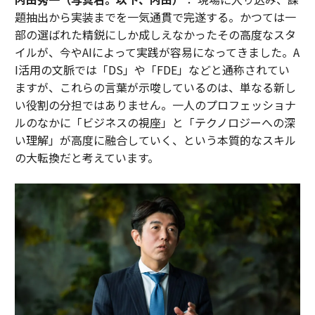
向けて積極的に取り組むことができる時期でもある」
題抽出から実装までを一気通貫で完遂する。かつては一
と、アジア太平洋レジリエンス・イノベーションセンタ
部の選ばれた精鋭にしか成しえなかったその高度なスタ
ー（Capri）のCOOであるデビッド・リュー氏は述べて
イルが、今やAIによって実践が容易になってきました。A
いる。
I活用の文脈では「DS」や「FDE」などと通称されてい
ますが、これらの言葉が示唆しているのは、単なる新し
（
forbes.com 原文
）
い役割の分担ではありません。一人のプロフェッショナ
ルのなかに「ビジネスの視座」と「テクノロジーへの深
い理解」が高度に融合していく、という本質的なスキル
の大転換だと考えています。
2026年9月号発売中
最新号の購入はこちらから
メンバーシップに登録する