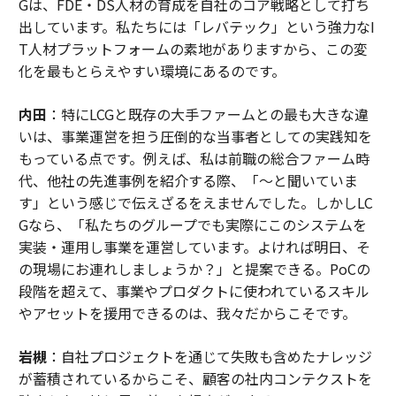
Gは、FDE・DS人材の育成を自社のコア戦略として打ち
出しています。私たちには「レバテック」という強力なI
T人材プラットフォームの素地がありますから、この変
化を最もとらえやすい環境にあるのです。
内田
：特にLCGと既存の大手ファームとの最も大きな違
いは、事業運営を担う圧倒的な当事者としての実践知を
もっている点です。例えば、私は前職の総合ファーム時
代、他社の先進事例を紹介する際、「〜と聞いていま
す」という感じで伝えざるをえませんでした。しかしLC
Gなら、「私たちのグループでも実際にこのシステムを
実装・運用し事業を運営しています。よければ明日、そ
の現場にお連れしましょうか？」と提案できる。PoCの
段階を超えて、事業やプロダクトに使われているスキル
やアセットを援用できるのは、我々だからこそです。
岩槻
：自社プロジェクトを通じて失敗も含めたナレッジ
が蓄積されているからこそ、顧客の社内コンテクストを