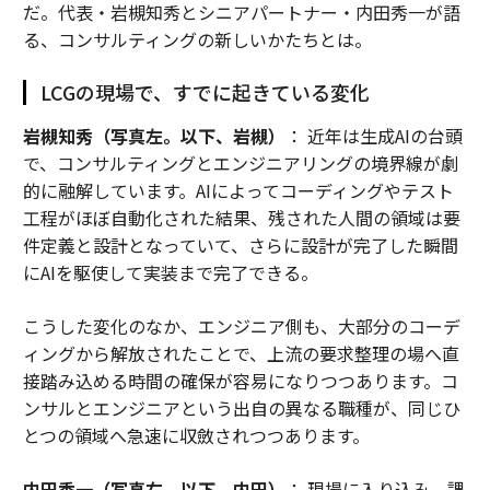
予想されることを示唆している。これらの規制の改訂
だ。代表・岩槻知秀とシニアパートナー・内田秀一が語
と、化石燃料の避けられない価格上昇、そして自転車や
る、コンサルティングの新しいかたちとは。
その他の持続可能なモビリティ形態への継続的なインセ
LCGの現場で、すでに起きている変化
ンティブを組み合わせれば、目標は手の届く範囲に入る
だろう。実際、台湾総統は輸送部門の2030年要件を5パ
岩槻知秀（写真左。以下、岩槻）
： 近年は生成AIの台頭
ーセントポイント引き上げることを提案している。
で、コンサルティングとエンジニアリングの境界線が劇
的に融解しています。AIによってコーディングやテスト
化石燃料を使わない電力を使用すれば、バスの電動化だ
工程がほぼ自動化された結果、残された人間の領域は要
けで2030年までに台湾の総気候影響を6.3％削減でき、1
件定義と設計となっていて、さらに設計が完了した瞬間
00万台以上のトラックが電動化されれば、輸送排出の3
にAIを駆使して実装まで完了できる。
分の1を消去できると、研究者のジェイソン・チャン氏
は述べている。
こうした変化のなか、エンジニア側も、大部分のコーデ
ィングから解放されたことで、上流の要求整理の場へ直
「台湾の政策立案者は、国家安全保障上の考慮事項、持
接踏み込める時間の確保が容易になりつつあります。コ
続可能性への懸念、そして高水準の経済成長の維持を試
ンサルとエンジニアという出自の異なる職種が、同じひ
みる中で、困難な決定に直面している。今日の環境は圧
とつの領域へ急速に収斂されつつあります。
力が高まっている時期であるが、同時に台湾がエネルギ
ーレジリエンスを強化し、より持続可能な未来の創造に
内田秀一（写真右。以下、内田）
： 現場に入り込み、課