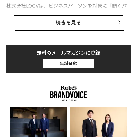
株式会社LOOVは、ビジネスパーソンを対象に「聞くパ
フォーマンス（聞きパ）」の実態を調査した。その結
果、説明を「聞く」場面で生じている負担が、商談や企
続きを見る
業評価にまで影響を及ぼしていることが明らかになっ
た。
【調査概要】
無料のメールマガジンに登録
調査目的：聞くパフォーマンス「聞きパ」実態調査
無料登録
調査対象者：全国の20歳～59歳（10歳刻み）男女 1058
人
調査手法：インターネット調査
調査時期：2026年3月18日（水）～2026年3月23日
（月）
調査主体：株式会社LOOV
─レ
“
込め
シ
７割強が「説明を聞くことに疲れる」
グ
ンツ
ア
説明や商談、サービス案内などを聞く際、「知りたい情
への
の