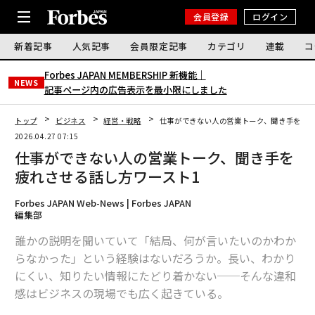
会員登録
ログイン
新着記事
人気記事
会員限定記事
カテゴリ
連載
コ
Forbes JAPAN MEMBERSHIP 新機能｜
NEWS
記事ページ内の広告表示を最小限にしました
トップ
ビジネス
経営・戦略
仕事ができない人の営業トーク、聞き手を疲れ
2026.04.27 07:15
仕事ができない人の営業トーク、聞き手を
疲れさせる話し方ワースト1
Forbes JAPAN Web-News | Forbes JAPAN
編集部
誰かの説明を聞いていて「結局、何が言いたいのかわか
らなかった」という経験はないだろうか。長い、わかり
にくい、知りたい情報にたどり着かない──そんな違和
感はビジネスの現場でも広く起きている。