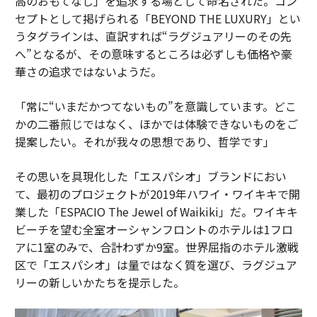
高のおもてなし」を追求する場として命名された。コン
セプトとして掲げられる「BEYOND THE LUXURY」とい
うタグラインは、直訳すれば“ラグジュアリーのその先
へ”となるが、その意味するところは必ずしも価格や豪
華さの追求ではないようだ。
「常に“いまだかつてないもの”を意識しています。どこ
かの二番煎じではなく、ほかでは体験できないものをご
提案したい。それが我々の思想であり、哲学です」
その思いを具現化した「エスパシオ」ブランドにおい
て、最初のプロジェクトが2019年ハワイ・ワイキキで開
業した「ESPACIO The Jewel of Waikiki」だ。ワイキキ
ビーチを望む全室オーシャンフロントのホテルは1フロ
アに1室のみで、合計わずか9室。世界屈指のホテル激戦
区で「エスパシオ」は量ではなく質を選び、ラグジュア
リーの新しいかたちを提示した。