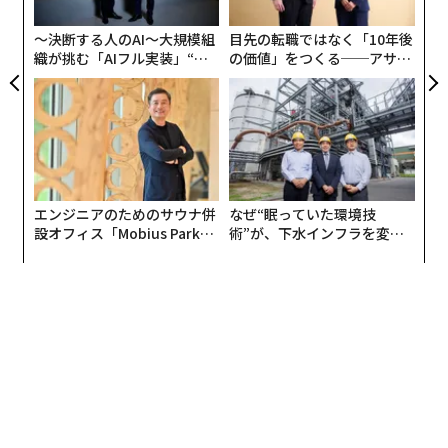
た、
た
報にたどり着かない」「結論がわかりにくい」といった
理由で、疲れや負担を感じることがあるかを尋ねたとこ
〜決断する人のAI〜大規模組
目先の転職ではなく「10年後
ろ、７割強の人が「よくある」「時々ある」と回答し
織が挑む「AIフル実装」“使
の価値」をつくる──アサイ
う”企業から“動く”企業へ【N
ンの長期伴走型支援とは
た。営業における説明の場は本来、自社の価値を伝える
TTドコモビジネス×PwC】
重要な機会だ。しかし実際にはそれを聞くこと自体、相
手のエネルギーを奪う行為になっていた。
エンジニアのためのサウナ併
なぜ“眠っていた環境技
設オフィス「Mobius Park」
術”が、下水インフラを変え
がオープン──タマディック
たのか──産総研×月島JFE
が健康経営を徹底する理由
アクアソリューションの10年
話を理解するために疲労する聞き手