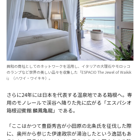
興和の商社としてのネットワークを活用し、イタリアの大理石やモロッコ
のランプなど世界の美しい品々を収集した「ESPACIO The Jewel of Waikik
i」（ハワイ・ワイキキ）。
さらに24年には日本を代表する温泉地である箱根へ。専
用のモノレールで渓谷へ降りた先に広がる「エスパシオ
箱根迎賓館 麟鳳亀龍」である。
「ここはかつて豊臣秀吉が小田原の北条氏を征伐した際
に、奥州から参じた伊達政宗が湯治したという逸話もあ