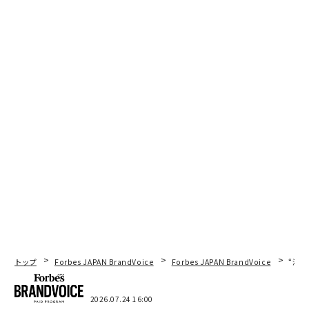
1
2
文＝福島はるみ
2026年9月号発売中
最新号の購入はこちらから
メンバーシップに登録する
トップ
Forbes JAPAN BrandVoice
Forbes JAPAN BrandVoice
“泊
関連記事
2026.07.24 16:00