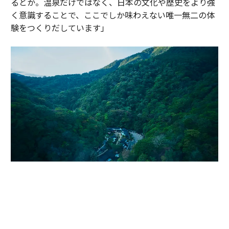
るとか。温泉だけではなく、日本の文化や歴史をより強
く意識することで、ここでしか味わえない唯一無二の体
験をつくりだしています」
かつて伊達政宗が小田原攻めの際に滞在し、戦の疲れを癒したと伝わる温
泉地。早川沿いの渓谷に9棟のヴィラが点在する「エスパシオ 箱根迎賓館
麟鳳亀龍」（神奈川・箱根）。