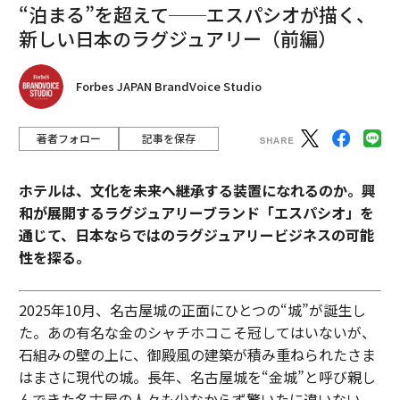
“泊まる”を超えて──エスパシオが描く、
管理職は「罰ゲーム」なのか 日本の会社員6割が「昇進を望まない」理由
新しい日本のラグジュアリー（前編）
HR担当者必見：福利厚生では解決しない従業員の意欲低下に効く20の戦略
Forbes JAPAN BrandVoice Studio
スケールアップと顧客との信頼構築──起業家が語る実践的教訓
信頼危機の時代に企業が果たすべき6つの役割
著者フォロー
記事を保存
長く続く企業は人材を「採用」するのではなく「育成」する
ホテルは、文化を未来へ継承する装置になれるのか。興
和が展開するラグジュアリーブランド「エスパシオ」を
プレゼンテーション
ストレス
意思決定
人材/人材育成
通じて、日本ならではのラグジュアリービジネスの可能
マネジメント/マネージャー/管理職
営業/セールス
タグ：
性を探る。
携帯電話
パフォーマンス
仕事術/ビジネススキル
信頼性
企業
顧客
2025年10月、名古屋城の正面にひとつの“城”が誕生し
た。あの有名な金のシャチホコこそ冠してはいないが、
石組みの壁の上に、御殿風の建築が積み重ねられたさま
advertisement
はまさに現代の城。長年、名古屋城を“金城”と呼び親し
んできた名古屋の人々も少なからず驚いたに違いない。