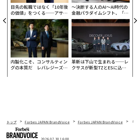
は専門分野への迅速な参入を約束した。独立した専門家
目先の転職ではなく「10年後
〜決断する人のAI〜AI時代の
はほぼ一夜にして事業を立ち上げることができた。
の価値」をつくる──アサイ
金融パラダイムシフト、「超
ンの長期伴走型支援とは
個別化」の核心 【MUFG×ウ
ェルスナビ×PwC】
多くの人にとって、その魅力は明白だった。スケジュー
ルをコントロールし、プレミアム価格を請求し、従来の
キャリアラダーを回避できる。しかし、このモデルは機
会を生み出すものの、規模を生み出すことはほとんどな
い。
内製化こそ、コンサルティン
革新は下山で生まれる──レ
グの本質だ レバレジーズが
クサスが新型TZとESに込め
実践する、次世代ファームの
た「DISCOVER」の哲学
これは、個人の才能を中心に構築された企業が、統一さ
全貌
れたブランドというよりも、個人事業の集合体のように
機能することが多いためだ。顧客は特定の個人を追いか
ける。品質は大きく異なる。そして成長は、すでに訓練
を受けた専門家の可用性に完全に依存している。
新しい人材を育成するシステムがなければ、拡大は困難
トップ
Forbes JAPAN BrandVoice
Forbes JAPAN BrandVoice
「コン
になり、多くの場合不可能になる。これが、多くの有望
な企業が停滞する場面である。
2026.07.30 16:00