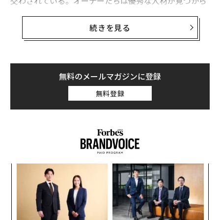
交わされている。オーナーたちは優秀な人材が見つから
ないと言い、経験豊富な専門家たちは本当の機会が見つ
からないと言う。そして顧客は、短期間の認定資格や誇
続きを見る
張された肩書き、一夜にして現れる企業であふれる市場
を渡り歩くことを余儀なくされている。
その結果、業界は活気に満ちているが、驚くほどインフ
無料のメールマガジンに登録
ラが不足している。このような環境において、長く続く
無料登録
企業は全く異なるアプローチを取っていることがわか
る。彼らは単に人材を採用するのではなく、人材を育成
するのだ。そしてこの違いこそが、長期的なブランド価
値のために設計された企業と、短期的な収入を追い求め
る企業との違いを明らかにしている。
短期的モデル
創に
「
 JA
─
ら
過去10年間で、多くのサービス業界は起業家的参入の爆
“
発的増加を経験してきた。ソーシャルメディアは個人の
シ
グ
才能をマーケティングすることを容易にし、認定コース