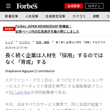
会員登録
ログイン
新着記事
人気記事
会員限定記事
カテゴリ
連載
コ
Forbes JAPAN MEMBERSHIP 新機能｜
NEWS
記事ページ内の広告表示を最小限にしました
トップ
ビジネス
経営・戦略
長く続く企業は人材を「採用」するのではな
2026.04.21 07:44
長く続く企業は人材を「採用」するのでは
なく「育成」する
Stephanie Nguyen | Contributor
ステファニー・グエン氏は、まつげエクステンションサ
ービスとアーティスト育成を専門とする高級美容ブラン
ド
DC Lash Bar
の共同創業者である。
今日、ほぼすべてのサービス業界で、同じ会話が密室で