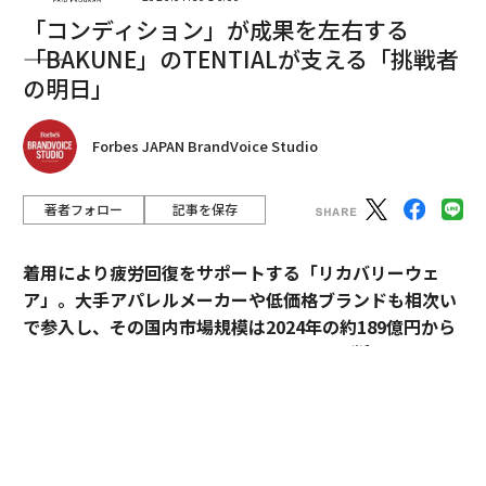
「コンディション」が成果を左右する
長期存続を支えるインフラ
――「BAKUNE」のTENTIALが支える「挑戦者
長期的に構築された企業は、短期的な事業者がしばしば
の明日」
見落とすことを認識している。人材は単に獲得する資源
ではない。それは育成するものなのだ。
Forbes JAPAN BrandVoice Studio
市場が経験豊富な専門家を供給することに依存するので
著者フォロー
記事を保存
はなく、人々がそれらの役割に成長できる内部経路を作
り出すことができる。これは、見習い制度、構造化され
着用により疲労回復をサポートする「リカバリーウェ
た研修プログラム、上級実務者によるメンターシップを
ア」。大手アパレルメーカーや低価格ブランドも相次い
意味する。エントリーレベルから専門家への明確な進路
で参入し、その国内市場規模は2024年の約189億円から
を可能にしたいと考えるべきだ。
※1
2030年には約1,700億円へ拡大すると予測
されてい
しかし、これらのシステムを構築するには時間と忍耐が
る。
必要だ。初期段階では、非効率的に見えることさえあ
過熱するマーケットにおいて、価格競争とは一線を画す
る。新しい専門家を訓練するには、監督、リソース、そ
ブランドとして独自のポジションを築いているのが、TE
して即座の収益に向けられる可能性のあるリーダーシッ