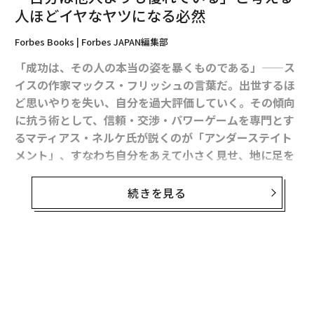
層の流行語だった透明性は、いまや組織の誠実性を支え
人ほどイヤなヤツになる必然
るために不可欠な支柱となった。企業がパートナー、理
Forbes Books | Forbes JAPAN編集部
事会、ステークホルダー、従業員と日常的にどのように
コミュニケーションを取っているかは、信頼を築くこと
「成功は、その人の本当の姿を暴くものである」——ス
もあれば、懐疑心を生むこともある。若い従業員は一般
イスの作家マックス・フリッシュの言葉だ。出世するほ
に、全社メールや掲示板といったフォーマルなコミュニ
ど思いやりを失い、自分を過大評価していく。その傾向
ケーションチャネルを
超えた
、リーダーによる
に抗う術として、信頼・交渉・パワーゲームを専門とす
オープンで率直なコミュニケーション
を好む傾向があ
るマティアス・ネルケ氏が説くのが「アンダーステイト
る。
メント」、すなわち自分をあえて小さく見せ、地に足を
つけ続ける態度だ。
『私を消耗しない賢明な態度』
（サ
エンパワーメント（Empowerment）
ンマーク出版）から、一部抜粋・再構成してお届けす
続きを見る
る。
「君はどう思う？」この4語を、適切な状況で継続的に
用いるなら、従業員が「自分は価値ある存在で、必要と
され、信頼されている」と実感できる文化が生まれる。
「自分のほうが上」と思うとマインドが乗っ取
チームメンバーは、組織の成功に対する当事者意識と個
られる
人的な利害を持つようになり、それがより質の高い仕事
成功は、考えているほど素晴らしいものではない。
と士気の向上につながる。