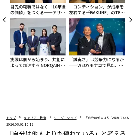
わせるという、またとない機会である。
な
目先の転職ではなく「10年後
「コンディション」が成果を
の価値」をつくる──アサイ
左右する――「BAKUNE」のTEN
ベビーブーマー世代の退職、若手プロフェッショナルの
ンの長期伴走型支援とは
TIALが支える「挑戦者の明
労働市場への流入、市場の変化、AI主導のテクノロジ
日」
ー、そして継続する文化的変容により、今日のリーダー
は、長期的な有効性を保つため、これまで以上に俊敏で
あることが求められている。この適応力の一部は、次世
代のリーダーにどう応じるかにかかっている。
挑戦は個から始まり、共創に
「誠実さ」は競争力になるか
よって加速する NORQAIN JA
──WEOYモナコで見た、く
グローバルな非営利組織のCEOとして、私は率いてきた
PAN 特別座談会
ら寿司の経営哲学
あらゆる世代から学んできた。年長者も年少者も──彼
らは教え、挑み、私をより良いリーダーにしてくれた。
自身の経験と学びを振り返ると、新しい世代のリーダー
に影響を与えるために必要な洞察と資質は「TEAM」と
いう頭字語に集約される。
トップ
キャリア・教育
リーダーシップ
「自分は他人よりも優れている」
透明性（Transparency）
2026.05.01 10:15
透明性は、信頼と信用へ通じる入口である。長らく経営
「自分は他人よりも優れている」と考える