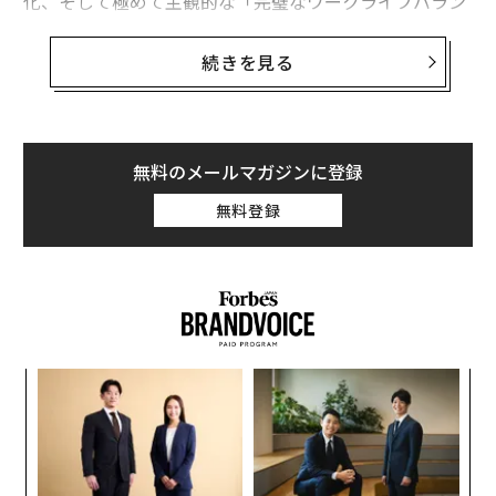
化、そして極めて主観的な「完璧なワークライフバラン
ス」を追い求める営みに至るまで、マルチジェネレーシ
ョン（複数世代）で構成された職場を率いる難しさは現
続きを見る
実に存在する。
世界経済フォーラム
によると、現在、史上初めて5つの
世代が共に働いており、「2034年までに、先進国の労働
無料のメールマガジンに登録
力の80%はミレニアル世代、Z世代、そして最初のアル
無料登録
ファ世代で構成される」という。このことは、活力ある
職場を実現するために、マルチジェネレーションチーム
の結束が不可欠であることを示している。
これは落胆すべきことではない。意地の張り合いで殴り
合い、どちらが勝つかを競う戦いと捉えるべきでもな
〜
い。もしそうだとすれば、勝者が誰かは言える──誰も
織
勝たない。むしろこれは、若い世代のエネルギー、創造
う
性、テクノロジーへの親和性と、経験豊かなプロフェッ
A
T
顧客
ショナルの経験、知恵、そして人間関係の蓄積を組み合
pa