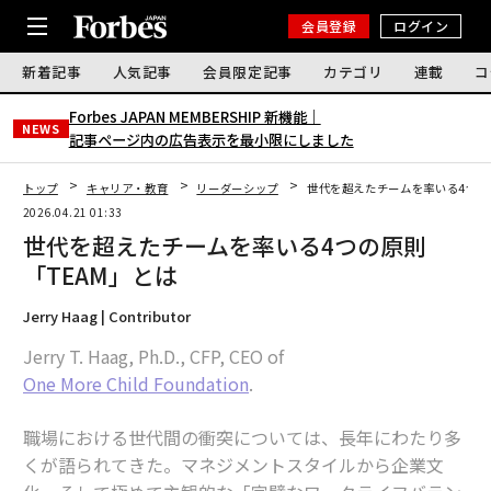
会員登録
ログイン
新着記事
人気記事
会員限定記事
カテゴリ
連載
コ
Forbes JAPAN MEMBERSHIP 新機能｜
NEWS
記事ページ内の広告表示を最小限にしました
トップ
キャリア・教育
リーダーシップ
世代を超えたチームを率いる4つの
2026.04.21 01:33
世代を超えたチームを率いる4つの原則
「TEAM」とは
Jerry Haag | Contributor
Jerry T. Haag, Ph.D., CFP, CEO of
One More Child Foundation
.
職場における世代間の衝突については、長年にわたり多
くが語られてきた。マネジメントスタイルから企業文