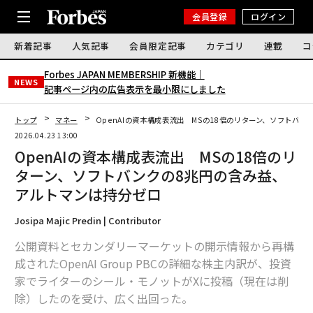
会員登録
ログイン
新着記事
人気記事
会員限定記事
カテゴリ
連載
コ
Forbes JAPAN MEMBERSHIP 新機能｜
NEWS
記事ページ内の広告表示を最小限にしました
トップ
マネー
OpenAIの資本構成表流出 MSの18倍のリターン、ソフトバ
2026.04.23 13:00
OpenAIの資本構成表流出 MSの18倍のリ
ターン、ソフトバンクの8兆円の含み益、
アルトマンは持分ゼロ
Josipa Majic Predin | Contributor
公開資料とセカンダリーマーケットの開示情報から再構
成されたOpenAI Group PBCの詳細な株主内訳が、投資
家でライターのシール・モノットがXに投稿（現在は削
除）したのを受け、広く出回った。