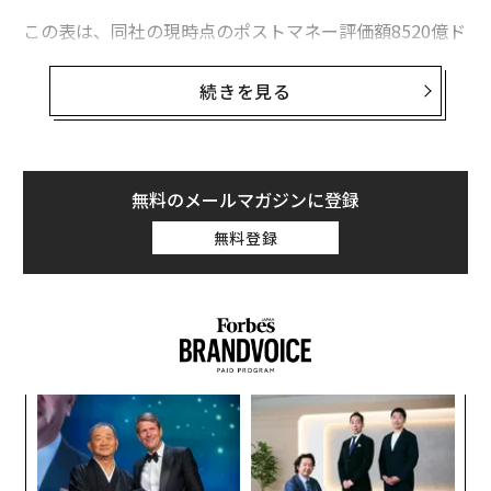
この表は、同社の現時点のポストマネー評価額8520億ド
ル（約136兆円）を前提に、主要投資家それぞれの持分
比率、取得原価、リターン倍率を推計したものだ。2004
続きを見る
年のグーグル以来、最大級のテクノロジーIPOとなり得
る上場準備を進めるOpenAIをめぐり、際立った勝者、異
例の点、そして未解決の構造的な疑問が、この数字から
浮かび上がってくる。
無料のメールマガジンに登録
無料登録
マイクロソフト：圧倒的な勝者
マイクロソフトのポジションは、表全体のなかでも突出
している。同社は2019年の当初コミットメントに始ま
り、2023年1月にはさらに100億ドル（約1兆5900億円）
を追加するなど、複数のラウンドで合計約130億ドル
（約2兆700億円）を投資した。
年後
「
サイ
左右
T
〈7
日
ャ