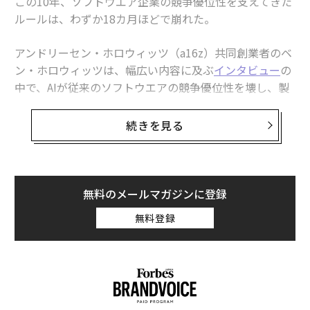
この10年、ソフトウエア企業の競争優位性を支えてきた
「競争ルールの崩壊」
ルールは、わずか18カ月ほどで崩れた。
意思決定の「理由」を記録する「コンテキストグラフ」、VCが1兆ドル市場
と予測
アンドリーセン・ホロウィッツ（a16z）共同創業者のベ
ン・ホロウィッツは、幅広い内容に及ぶ
インタビュー
の
従業員2人で年商18億ドル、AIが実現した「一人ビリオネア企業」の衝撃
中で、AIが従来のソフトウエアの競争優位性を壊し、製
品ライフサイクルを数年単位から数週間単位へと縮める
OpenAI、PE各社に17.5%の利回り保証を提示──アンソロピックとの企業
向けAI競争が激化
一方、本人確認を巡る危機も深刻化させたため、ブロッ
続きを見る
クチェーン基盤が構造的に欠かせないものになりかねな
ファッションテックに熱視線、VCが見出す「兆ドル市場」の可能性
いと論じた。
Amazon/アマゾン
IPO/新規公開株式
イーロン・マスク
その影響は、公開市場、未上場企業の評価額、そして昨
無料のメールマガジンに登録
ソフトバンク
Microsoft/マイクロソフト
年北米のスタートアップに流れ込んだ2800億ドル（約4
タグ：
NVIDIA / エヌビディア
無料登録
OpenAI
ベンチャーキャピタル/VC
4.5兆円。1ドル＝159円換算）にとって深刻であり、ま
投資/投資家
サム・アルトマン
米国株
もなく表面化する。
advertisement