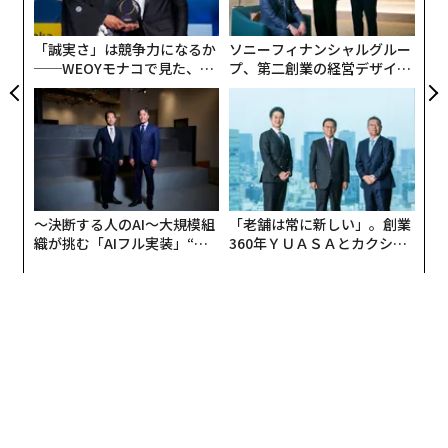
ト
リア
「誠実さ」は競争力になるか
ソニーフィナンシャルグルー
UM
──WEOYモナコで見た、く
プ、第二創業の経営デザイン
ら寿司の経営哲学
──カギは意志を引き出し、
束ね、共創すること
〜決断する人のAI〜大規模組
「老舗は常に新しい」。創業
織が挑む「AIフル実装」“使
360年ＹＵＡＳＡとカクシン
う”企業から“動く”企業へ【N
CEO田尻望が語る、AIを超え
TTドコモビジネス×PwC】
る人の価値