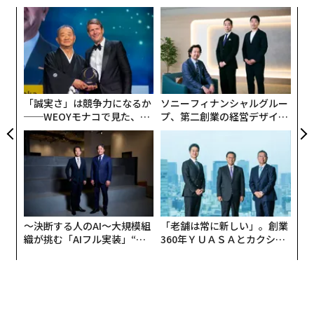
年後
「
サイ
左右
T
〈7
日
ャ
ト
リア
「誠実さ」は競争力になるか
ソニーフィナンシャルグルー
UM
──WEOYモナコで見た、く
プ、第二創業の経営デザイン
ら寿司の経営哲学
──カギは意志を引き出し、
束ね、共創すること
〜決断する人のAI〜大規模組
「老舗は常に新しい」。創業
織が挑む「AIフル実装」“使
360年ＹＵＡＳＡとカクシン
う”企業から“動く”企業へ【N
CEO田尻望が語る、AIを超え
TTドコモビジネス×PwC】
る人の価値