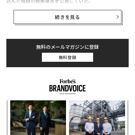
込んだ独自の政策提言を公表していた。
連邦政府による給付金、「ユニバーサル・ハ
続きを見る
イ・インカム」構想
マスクはXへの
投稿
の中で、このユニバーサル・ハイ・
インカムは連邦政府による給付金であり、その財源はAI
無料のメールマガジンに登録
とロボティクスの普及が引き金となる「マネーサプライ
の増加」によって賄われると説明した。
無料登録
マスクはさらに、自身がこの構想を語る動画（マスク支
持者が投稿）を
リポスト
し、「ビジネスサービスのアウ
トプット」がマネーサプライの伸びを上回るようになる
との持論を展開した。
【
に
が
目
わ
の
ン