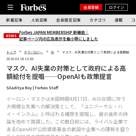
会員登録
ログイン
新着記事
人気記事
会員限定記事
カテゴリ
連載
コ
Forbes JAPAN MEMBERSHIP 新機能｜
NEWS
記事ページ内の広告表示を最小限にしました
トップ
テクノロジー
AI
マスク、AI失業の対策として政府による高額給付を
2026.04.18 10:00
マスク、AI失業の対策として政府による高
額給付を提唱──OpenAIも政策提言
Siladitya Ray | Forbes Staff
イーロン・マスクは米国時間4月17日、AIの台頭に伴う
大規模な失業への解決策として、「ユニバーサル・ハ
イ・インカム」と呼ばれる構想を提唱し、彼の長年の持
論を改めて強調した。この数日前には、ライバル企業で
あるOpenAIが公的資産基金の創設や企業への課税を盛り