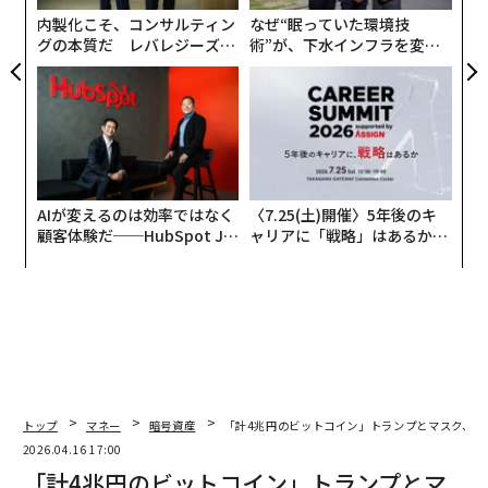
内製化こそ、コンサルティン
なぜ“眠っていた環境技
グの本質だ レバレジーズが
術”が、下水インフラを変え
実践する、次世代ファームの
たのか──産総研×月島JFE
全貌
アクアソリューションの10年
AIが変えるのは効率ではなく
〈7.25(土)開催〉5年後のキ
顧客体験だ──HubSpot Ja
ャリアに「戦略」はあるか。
panが語る「Grow Better」
トップエグゼクティブのキャ
な組織のつくり方
リアに触れる1日│CAREER S
UMMIT 2026
トップ
マネー
暗号資産
「計4兆円のビットコイン」トランプとマスク、1
2026.04.16 17:00
「計4兆円のビットコイン」トランプとマ