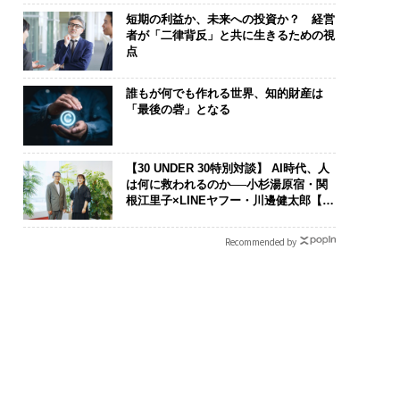
短期の利益か、未来への投資か？ 経営
者が「二律背反」と共に生きるための視
点
誰もが何でも作れる世界、知的財産は
「最後の砦」となる
【30 UNDER 30特別対談】 AI時代、人
は何に救われるのか──小杉湯原宿・関
根江里子×LINEヤフー・川邊健太郎【後
編】
Recommended by