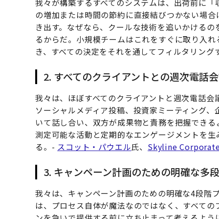
我々が構築するすべてのシステムは、出荷前に「
の増加または時間の節約に直接結びつかない場合
き出す。なぜなら、クールな技術を追いかけるの
るからだ。小規模チームはこれをすぐに取り入れ
き、すべての決定をそれを通してフィルタリング
2. すべてのクライアントとの週次電話
我々は、ほぼすべてのクライアントと週次電話会
ソーシャルメディア投稿、投資家ミーティング、
いて話し合い、双方が成果物と責務を把握できる
測定可能な活動と定期的なエンゲージメントを生
る。-
スコット・パウエル
氏、
Skyline Corporat
3. キャンペーン計画のための明確な多
我々は、キャンペーン計画のための明確な4段階
は、プロセス自体が魔法なのではなく、すべての
ンを急いで提供する前に立ち止まって考えるよう