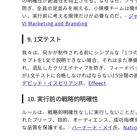
の明確性が創造性を向上させる。なぜなら、アイ
防ぎ、全員の足並みを揃える。小規模チームは簡
い。実行前に考える規律だけが必要なのだ。-
ジ
VI Marketing and Branding
9. 1文テスト
我々は、何かが制作される前にシンプルな「1つ
セプトを1文で説明できない場合、それはまだ準
れ、混乱したクリエイティブを防ぎ、フィードバ
が1文テストに合格しなければならない15分間の
デビッド・イスピリアン
氏、
Effeect
10. 実行前の戦略的明確性
ルールは、戦略的明確性なしに実行しないことだ
れたブリーフ、目的、オーディエンス、成功指標
な品質を保護する。-
バーナード・メイ
氏、
Natio