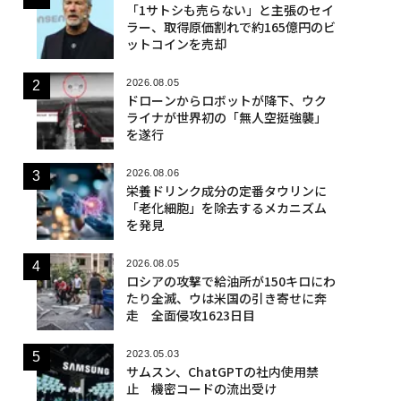
「1サトシも売らない」と主張のセイ
ラー、取得原価割れで約165億円のビ
ットコインを売却
2026.08.05
ドローンからロボットが降下、ウク
ライナが世界初の「無人空挺強襲」
を遂行
2026.08.06
栄養ドリンク成分の定番タウリンに
「老化細胞」を除去するメカニズム
を発見
2026.08.05
ロシアの攻撃で給油所が150キロにわ
たり全滅、ウは米国の引き寄せに奔
走 全面侵攻1623日目
2023.05.03
サムスン、ChatGPTの社内使用禁
止 機密コードの流出受け