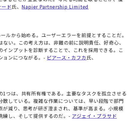
ナード
氏、
Napier Partnership Limited
ルールから始める。ユーザーエラーを前提とすることだ。
にはない。この考え方は、非難の前に説明責任、好奇心、
のインプットを診断することで、これを採用できる。こ
ションにつながる。-
ピアース・カフカ
氏、
の1つは、共有所有権である。主要なタスクを孤立させる
分散している。複雑な作業については、早い段階で部門
点が減り、思考が研ぎ澄まされ、基準が高まる。小規模
洗練し、そして提供するのだ。-
アジェイ・プラサド