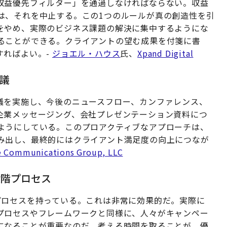
収益優先フィルター」を通過しなければならない。収益
は、それを中止する。この1つのルールが真の創造性を引
をやめ、実際のビジネス課題の解決に集中するようにな
ることができる。クライアントの望む成果を付箋に書
すればよい。-
ジョエル・ハウス
氏、
Xpand Digital
会議
議を実施し、今後のニュースフロー、カンファレンス、
企業メッセージング、会社プレゼンテーション資料につ
ようにしている。このプロアクティブなアプローチは、
み出し、最終的にはクライアント満足度の向上につなが
e Communications Group, LLC
段階プロセス
プロセスを持っている。これは非常に効果的だ。実際に
プロセスやフレームワークと同様に、人々がキャンペー
になることが重要なのだ。考える時間を取ることが、優