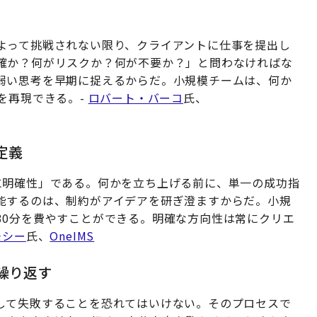
よって挑戦されない限り、クライアントに仕事を提出し
確か？何がリスクか？何が不要か？」と問わなければな
弱い思考を早期に捉えるからだ。小規模チームは、何か
を再現できる。-
ロバート・バーコ
氏、
定義
に明確性」である。何かを立ち上げる前に、単一の成功指
能するのは、制約がアイデアを研ぎ澄ますからだ。小規
30分を費やすことができる。明確な方向性は常にクリエ
モシー
氏、
OneIMS
を繰り返す
して失敗することを恐れてはいけない。そのプロセスで