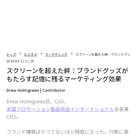
く、関連性とインタラクションから生まれる。-
Boris Dzhingarov
氏、
ESBO Ltd
3. ユーザーのインタラクション方法に合わせて
コンテンツを設計する
我々は、ブランドが話したい方法ではなく、彼らが検索
し、インタラクトする方法に合わせてコンテンツを設計
トップ
ビジネス
マーケティング
スクリーンを超えた絆：ブランドグッズ
する。ネイティブな言語、クリエイタースタイルのフォ
2026.04.11 11:29
ーマット、コミュニティの関連性は、洗練度や支出より
スクリーンを超えた絆：ブランドグッズが
も重要だ。-
Bernard May
氏、
National Positions
もたらす記憶に残るマーケティング効果
4. ピアバリデーションを最優先に考える
Drew Holmgreen | Contributor
我々はまず、ピアバリデーションを計画する。Z世代とα
Drew Holmgreen氏、CAS、
世代にとって、ソーシャルプラットフォームは、ブラン
米国プロモーション製品協会インターナショナル
会長兼
ドによって紹介されるのではなく、コミュニティによっ
CEO。
てアイデアが検証される場所だ。つまり、洗練されたも
のや説得力のあるものではなく、有用で、リミックス可
ブランド構築はかつてないほど精密になった。行動に基