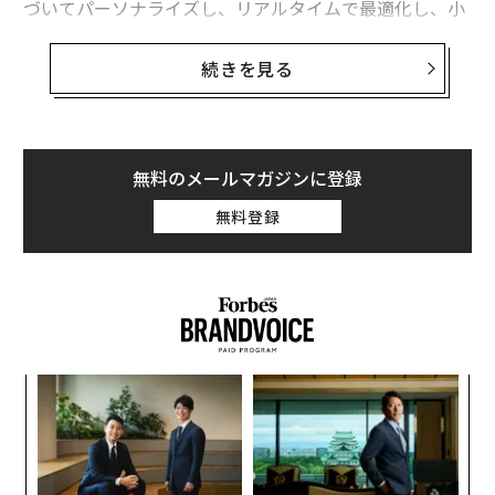
能で、保存する価値があると感じられるコンテンツを設
づいてパーソナライズし、リアルタイムで最適化し、小
計することを意味する。友人に何かを説明するのに役立
数点以下までパフォーマンスを測定できる。しかし、こ
たないなら、広がらない。-
れほど洗練されているにもかかわらず、その過程で本質
Robert Burko
氏、
続きを見る
Elite Digital Inc.
的な何かが失われることが多い。
5. 再利用可能な動画ファーストコンテンツから
感情だ。
始める
無料のメールマガジンに登録
感情的なつながりは、今もブランドロイヤルティの通貨
我々は現在、Googleだけでなく、インターネット上のあ
無料登録
である。それは認知を好意に、好意を支持に変えるもの
らゆる場所で行われる検索を計画している。ソーシャル
だ。しかし、スクリーン、フィード、つかの間の印象が
メディアが発見の主要なポイントだからだ。すべてのキ
支配し、人間の注意力がますます短くなる世界では、そ
ャンペーンは、プラットフォーム間で再利用でき、明確
のつながりを生み出すことはより困難になり得る。
な一貫性を保つ動画ファーストコンテンツから始まる。
Z世代とα世代は検索とコミュニティを分離しないため、
だからこそ、今日最も効果的なブランド構築ツールの1
彼らのフィードにネイティブでなければ、見えない存在
〜
つは、実は全く新しいものではない。実際、最も古いマ
になる。我々は、インプレッションだけでなく、参加の
金
ーケティング形態の1つであり、今あなたの目の前に
個
ために構築する。-
Mike Demopoulos
氏、
hosting.com
（あるいはあなたの身に）あるかもしれないものだ。
〈7
ェ
ャ
6. プラットフォームクエリ、コメント言語、ク
ト