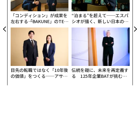
ト
なプラットフォームは発見エンジンとして機能するた
リア
め、彼らが積極的に尋ねている質問を特定し、それに答
「コンディション」が成果を
“泊まる”を超えて──エスパ
UM
えるコンテンツを構築する。これにより、彼らが情報を
左右する――「BAKUNE」のTEN
シオが描く、新しい日本のラ
TIALが支える「挑戦者の明
グジュアリー（前編）
求めているときに作品が表示されるようになる。たまた
日」
まスクロールしているときだけではない。-
Jacquelyn LaMar Berney
氏、
VI Marketing and Branding
2. 短く、ネイティブな「フィード内回答」コン
目先の転職ではなく「10年後
伝統を礎に、未来を再定義す
テンツを構築する
の価値」をつくる──アサイ
る 125年企業BATが挑むス
ンの長期伴走型支援とは
モークレスな未来
大きな変化の1つは、ブランドメッセージを最優先する
のではなく、コミュニティの質問を最優先して計画する
ことだ。Z世代とα世代向けには、コメントやダイレクト
メッセージの言葉を掘り起こし、1つの特定の質問を解
決し、参加（返信、リミックス、ユーザー生成コンテン
ツ）を促す、短くネイティブな「フィード内回答」コン
テンツを構築する。発見は今や、洗練された広告ではな