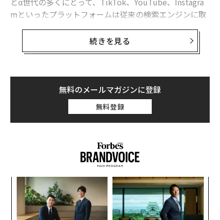
とα世代の多くにとって、TikTok、YouTube、Instagra
mといったプラットフォームは従来の検索エンジンに取
って代わり、情報の発見方法、コンテンツへの関与の仕
方、ブランドの評価方法を形作っている。
続きを見る
この変化により、エージェンシーはキャンペーンの計
画、実行、測定の方法を再考せざるを得なくなってい
る。真正性とクリエイター主導のストーリーテリングを
無料のメールマガジンに登録
優先することから、ソーシャルプラットフォーム内での
無料登録
検索行動に最適化することまで、
Forbes Agency Council
のメンバーたちが、これらのオ
ーディエンスとより意味のある効果的な方法でつながる
ために、どのような異なるアプローチを取っているかを
紹介する。
〜
1. 若年層が尋ねている質問に答える
金
個
我々は現在、検索意図を中心にコンテンツを計画してい
〈7
ェ
る。Z世代とα世代にとって、TikTokやYouTubeのよう
ャ