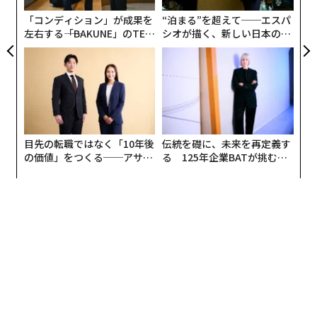
物理的リマインダーの力
リア
リエイター用語をマッピングする
「コンディション」が成果を
“泊まる”を超えて──エスパ
UM
ブランドグッズ、つまり、ロゴやメッセージを掲載し
左右する――「BAKUNE」のTEN
シオが描く、新しい日本のラ
我々は配信ではなく、発見のために設計する。Z世代とα
TIALが支える「挑戦者の明
グジュアリー（前編）
た、思慮深く、よくデザインされた、有用な製品は、他
世代向けには、洗練された広告ではなく、検索可能な証
日」
のメディアだけではできないことをやり続けている。ブ
拠のようにコンテンツを計画する。すべてのキャンペー
ランドグッズは、数秒ではなく、数カ月から数年にわた
ンは、プラットフォームクエリ、コメント言語、クリエ
って人々の生活に現れる。ブランドグッズキャンペーン
イター用語のマッピングから始まる。その後、信頼でき
は、邪魔と見なされることなく、存在感を生み出し、多
る声を早期に植え付け、ネイティブな会話のフックを構
くの場合、コンテンツをさらに追求したいという欲求を
目先の転職ではなく「10年後
伝統を礎に、未来を再定義す
築する。検索、リミックス、精査に耐えられないなら、
生み出す。
の価値」をつくる──アサイ
る 125年企業BATが挑むス
出荷しない。-
Lars Voedisch
氏、
ンの長期伴走型支援とは
モークレスな未来
PRecious Communications
そして、ますますデータがこれを裏付けている。
7. 発見可能性のためにネイティブフォーマット
ブランドグッズ（プロモーション製品やスワッグと呼ぶ
を中心にキャンペーンを構築する
こともできる）に関する調査は、物理的なブランドタッ
我々は配信の前に発見可能性を計画する。TikTokのよう
チポイントが、マーケターが最も重視する2つの指標、
なプラットフォームでは、コンテンツは検索でランク付
すなわち想起率と好感度において、他の多くのチャネル
けされ、文化の中に存在する必要がある。単にフィード
を上回ることを示している。私の組織とパートナーが実
を中断するだけではない。我々は、ネイティブフォーマ
施した最近の消費者調査では、想起率は
70%
を超えた。