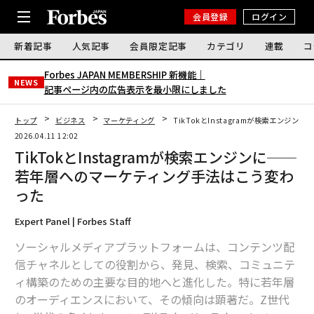
会員登録
ログイン
新着記事
人気記事
会員限定記事
カテゴリ
連載
コ
Forbes JAPAN MEMBERSHIP 新機能｜
NEWS
記事ページ内の広告表示を最小限にしました
トップ
ビジネス
マーケティング
TikTokとInstagramが検索エン
2026.04.11 12:02
TikTokとInstagramが検索エンジンに──
若年層へのマーケティング手法はこう変わ
った
Expert Panel | Forbes Staff
ソーシャルメディアプラットフォームは、コンテンツ配
信チャネルとしての役割から、発見、検索、コミュニテ
ィ構築のための主要な目的地へと進化した。特に若年層
のオーディエンスにおいて、その傾向は顕著だ。Z世代