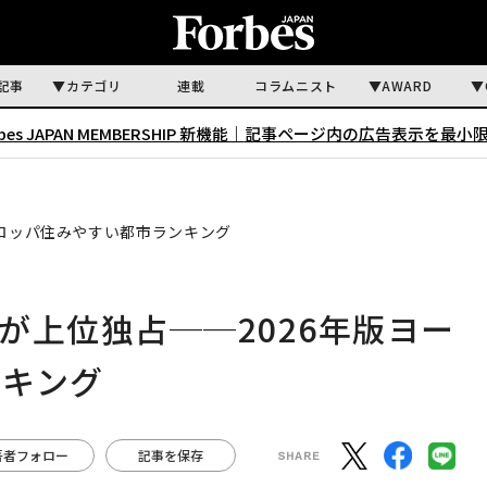
記事
カテゴリ
連載
コラムニスト
AWARD
rbes JAPAN MEMBERSHIP 新機能｜
記事ページ内の広告表示を最小
ーロッパ住みやすい都市ランキング
が上位独占──2026年版ヨー
ンキング
著者フォロー
記事を保存