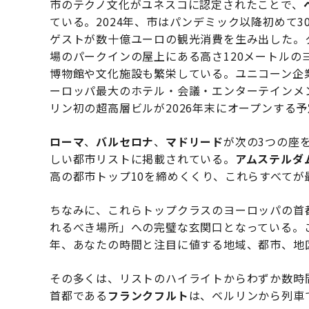
市のテクノ文化がユネスコに認定されたことで、
ている。2024年、市はパンデミック以降初めて3
ゲストが数十億ユーロの観光消費を生み出した。
場のパークインの屋上にある高さ120メートルの
博物館や文化施設も繁栄している。ユニコーン企
ーロッパ最大のホテル・会議・エンターテインメ
リン初の超高層ビルが2026年末にオープンする
ローマ
、
バルセロナ
、
マドリード
が次の3つの座を
しい都市リストに掲載されている。
アムステルダ
高の都市トップ10を締めくくり、これらすべて
ちなみに、これらトップクラスのヨーロッパの首
れるべき場所」への完璧な玄関口となっている。
年、あなたの時間と注目に値する地域、都市、地
その多くは、リストのハイライトからわずか数時間
首都である
フランクフルト
は、ベルリンから列車