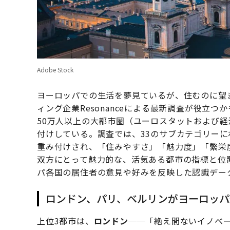
Adobe Stock
ヨーロッパでの生活を夢見ているが、住むのに望
ィング企業Resonanceによる最新調査が役立
50万人以上の大都市圏（ユーロスタットおよび経
付けしている。調査では、33のサブカテゴリーに
重み付けされ、「住みやすさ」「魅力度」「繁栄
双方にとって魅力的な、活気ある都市の指標と位置
パ各国の居住者の意見や好みを反映した認識デー
ロンドン、パリ、ベルリンがヨーロッパ
上位3都市は、
ロンドン
──「絶え間ないイノベ