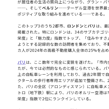
が居住者の生活の質向上につながり、グラン・パ
──、そして
ベルリン
──テーゲル空港を世界最
ポジティブな取り組みを進めている──である。
このトップ3のうち2都市、
ロンドン
と
パリ
は、最
掲載された。特にロンドンは、34のサブカテゴリ
栄度」と「魅力度」指数でトップ、「住みやすさ
ようとする記録的な数の訪問者を集めており、不
カ人が2024年の高級不動産購入全体の25%を
パリ
は、ここ数年で完全に変貌を遂げた。「市内
たが、今では必然的なものと感じられている。パリ
上の自転車レーンを利用しており、過去2年間で自転
クタールの歩行者専用エリアが追加で整備され、2
た、パリの全区（アロンディスマン）に自転車メ
トロ（地下鉄）駅により、パリのオルリー空港は
栄度」指数で2位にランクインしている。