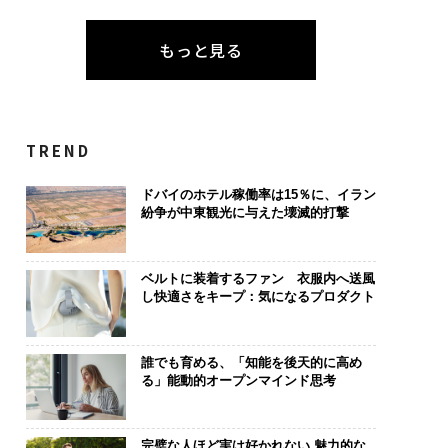
もっと見る
TREND
ドバイのホテル稼働率は15％に、イラン
紛争が中東観光に与えた壊滅的打撃
ベルトに装着するファン 衣服内へ送風
し快適さをキープ：気になるプロダクト
誰でも育める、「知能を後天的に高め
る」能動的オープンマインド思考
完璧な人ほど実は好かれない 魅力的な