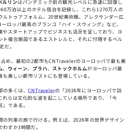
ベルリン
はパンデミック前の観光レベルに急速に回復し
060万泊以上のホテル宿泊を記録し、これら1270万人の
クルトゥアフォルム、20世紀美術館、アレクサンダー広
ヨーロッパ最高のブランコ「ハイ・スウィング」など、
業やスタートアップでビジネスも活況を呈しており、ヨ
ント複合施設であるエストレルと、それに付随するベル
予定だ。
占め、最初の2都市もCNTravelerのヨーロッパで最も美
ム
、
ウィーン
、
プラハ
、
ストックホルム
がヨーロッパ最
が最も美しい都市リストにも登場している。
都の多くは、
CNTraveler
の「2026年にヨーロッパで訪
これらは文化的な波を起こしている場所であり、「今
区」である。
の列車の旅で行ける。例えば、2026年の世界デザイン
でわずか3時間だ。