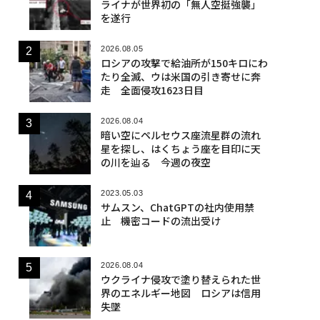
ライナが世界初の「無人空挺強襲」
を遂行
2026.08.05
ロシアの攻撃で給油所が150キロにわ
たり全滅、ウは米国の引き寄せに奔
走 全面侵攻1623日目
2026.08.04
暗い空にペルセウス座流星群の流れ
星を探し、はくちょう座を目印に天
の川を辿る 今週の夜空
2023.05.03
サムスン、ChatGPTの社内使用禁
止 機密コードの流出受け
2026.08.04
ウクライナ侵攻で塗り替えられた世
界のエネルギー地図 ロシアは信用
失墜