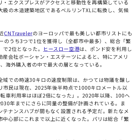
リ・エクスプレスがアクセスと移動性を再構築している
大級の木造建築地区であるベルリンTXLに転換し、気候
近
CNTraveler
のヨーロッパで最も美しい都市リストにも
ーのうち3つで1位を獲得し（全都市中最多）、総合「繁
」で2位となった。
ヒースロー空港
は、ポンド安を利用し
動産会社ボーシャン・エステーツによると、特にアメリ
占め、海外購入者の中で最大の層となっている。
全域での時速30キロの速度制限は、かつては物議を醸し
市民は現在、2025年後半時点で1000キロメートル以
車利用率はほぼ2倍になった」。2020年以降、100ヘ
030年までにさらに同量の整備が計画されている。ま
ンテナンスハブが間もなく設置される予定だ。新たなメ
市中心部にこれまで以上に近くなった。パリは総合「繁