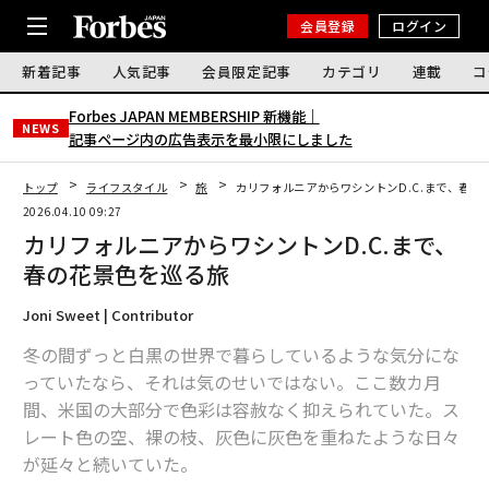
会員登録
ログイン
新着記事
人気記事
会員限定記事
カテゴリ
連載
コ
Forbes JAPAN MEMBERSHIP 新機能｜
NEWS
記事ページ内の広告表示を最小限にしました
トップ
ライフスタイル
旅
カリフォルニアからワシントンD.C.まで、春の
2026.04.10 09:27
カリフォルニアからワシントンD.C.まで、
春の花景色を巡る旅
Joni Sweet | Contributor
冬の間ずっと白黒の世界で暮らしているような気分にな
っていたなら、それは気のせいではない。ここ数カ月
間、米国の大部分で色彩は容赦なく抑えられていた。ス
レート色の空、裸の枝、灰色に灰色を重ねたような日々
が延々と続いていた。