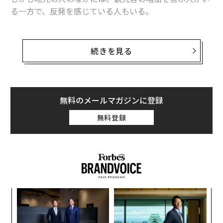
テキサス州エニス
る一方で、反発を感じている人もいる。
テキサスの春には独自のシグネチャーカラーがある。青
多くの観光地で起きているのが、オーバーツーリズムに
だ。テキサス州公式の「ブルーボンネット・シティ」で
よる住宅不足やインフラの限界、地元住民の反発などの
続きを見る
あるエニスでは、ワイルドフラワーの波が季節の春の色
問題だ。各国政府は新たな税金や規制、政策でこうした
合いで風景を彩る。4月を通じて、ダラスのすぐ南の田
問題の解消に努めているが、SNSでは今も絶え間なく、
園地帯を40マイル以上にわたってマッピングされたドラ
現実とは必ずしも一致しない「映え写真」が投稿され続
イビングトレイルが曲がりくねり、訪問者をテキサス州
けている。
無料のメールマガジンに登録
で最も鮮やかなブルーボンネットのパッチのいくつかへ
と導く。
無料登録
ピークブルーム（通常は4月中旬から下旬だが、毎年異
なる）に合わせて訪問すると、さらなるボーナスがあ
る。
エニス・ブルーボンネット・トレイルズ・フェスティバ
ル
A
だ。今年は4月17日から19日に開催されるこの数日間の
顧客
イベントは、ワイルドフラワーシーズンの最盛期に、ラ
pa
ア