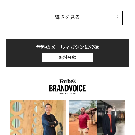
そして春が訪れ、スイッチが切り替わる。突然、色彩が
あらゆる場所に、ほとんど攻撃的なほどに現れる。日中
続きを見る
でも輝くように明るいチューリップ畑、木々にパーティ
ーの飾りのように咲くパステルカラーの桜、印象派の絵
画が現実になったかのような夢のようなワイルドフラワ
ーの草原。
無料のメールマガジンに登録
無料登録
しかし、最も華やかな自然のこの光景は、遠くから眺め
るだけのものではない。米国全土には、春の花々に身を
浸すことができる場所がある。色鮮やかな花々の列を歩
き、飽和状態にあるかのような非現実的な雰囲気の野原
に立つことができるのだ。これらの目的地は、春の最も
鮮やかな光景を最前列で楽しむ機会を提供している。
A
顧客
ここでは、春の旅行を計画する価値のある、花に満ちた
pa
7つの目的地を紹介する。
〜
な
金
個
カリフォルニア州カールズバッド