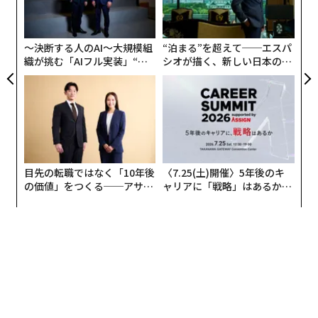
な
イブ音楽、地元のベンダー、魅力的な小さな町のエネル
の
ギーをもたらす。
た
〜決断する人のAI〜大規模組
“泊まる”を超えて──エスパ
しかし、フェスティバル以外でも、本当の魅力は春に美
織が挑む「AIフル実装」“使
シオが描く、新しい日本のラ
しい一日がかりのロードトリップを楽しむ機会だ。窓を
う”企業から“動く”企業へ【N
グジュアリー（前編）
TTドコモビジネス×PwC】
開け、最新の開花レポートに従い、目を引く野原があれ
ばいつでも車を停めよう。
ワシントン州スカジット・バレー
もう少し洗練された春の花を好むなら、ワシントン州ス
目先の転職ではなく「10年後
〈7.25(土)開催〉5年後のキ
の価値」をつくる──アサイ
ャリアに「戦略」はあるか。
カジット・バレーに向かおう。そこでは、虹のほぼすべ
ンの長期伴走型支援とは
トップエグゼクティブのキャ
ての色のチューリップが、整然とした列と幾何学的な庭
リアに触れる1日│CAREER S
園で誇示している。毎年4月、
UMMIT 2026
スカジット・バレー・チューリップ・フェスティバル
の
期間中、この地域は完全な色彩に包まれる。このお祝い
翻訳＝猪股るー
は元々1984年に2日間のイベントとして始まったが、そ
の後、4つの主要な農場と250エーカー以上の花々にまた
がる1カ月間のフェスティバルに成長した。数千万本の