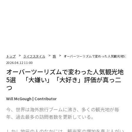
ザ・フラワー・フィールズはカールズバッド旅行の主要
なハイライトだが、この目的地で楽しめることはそれだ
けではない。地元のボードショップDegree 33の専門家
とサーフィンレッスンを受けたり、Carlsbad e-Bikes an
d Moreのレンタルで太平洋沿岸を走ったりして、春の日
差しを浴び続けることができる。
食欲が湧いたら、この目的地の高く評価されているダイ
トップ
ライフスタイル
旅
オーバーツーリズムで変わった人気観光地5選 
ニングシーンをチェックしよう。Jeune et Jolieは、星
2026.04.12 11:00
空の下で4コースディナーを楽しめるロマンチックなス
オーバーツーリズムで変わった人気観光地
ポットだ。Ember & Ryeは、土曜日と日曜日にパティオ
5選 「大嫌い」「大好き」評価が真っ二
で飲み放題の「Rosé All Day」体験を提供している。そ
つ
してFresco Cocinaは、美味しいメキシコ料理の定番ス
Will McGough | Contributor
ポットだ。Strawberry Shackの世界的に有名なストロベ
リーシェイクとショートケーキもお見逃しなく。これら
今、世界は海外旅行ブームに沸き、多くの観光地が毎
のトリートは、最も贅沢な形で春の味覚のピークを表し
年、過去最多の訪問者数を更新している。
ている。
しかし地元の人のなかには、観光客の増加を喜ぶ人がい