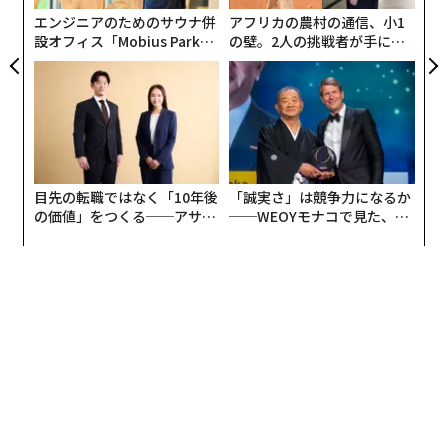
ェ
エンジニアのためのサウナ併
アフリカの農村の通信、小1
南カリフォルニアは北東部のようなグレースケールにな
設オフィス「Mobius Park」
の壁。2人の挑戦者が手にし
がオープン──タマディック
た「次なる武器」
ることはないが、毎年3月1日から母の日まで、特に色鮮
が健康経営を徹底する理由
やかになる。この時期、カールズバッドの
ザ・フラワー・フィールズ
は、ラナンキュラスの花々に
よる生きた虹へと変貌する。このアトラクションの規模
は驚異的だ。色調整された縞模様は55エーカーに広が
り、8000万本の花が咲き誇る。世界最大のラナンキュラ
目先の転職ではなく「10年後
「誠実さ」は競争力になるか
スの展示である。
の価値」をつくる──アサイ
──WEOYモナコで見た、く
ンの長期伴走型支援とは
ら寿司の経営哲学
フィールド全体には、ベンチやトラクターなど、美しい
花々に囲まれた完璧なインスタグラム写真を撮るため
の、慎重に配置されたフォトスポットがある。訪問者
は、シーズンを通じてザ・フラワー・フィールズで開催
される様々なイベントに参加することもできる。サンセ
ットヨガ、ライブ音楽パフォーマンス、フラワーバスケ
ットワークショップ、屋外ディナーなどだ。