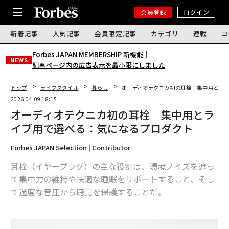
会員登録
ログイン
新着記事
人気記事
会員限定記事
カテゴリ
連載
コ
Forbes JAPAN MEMBERSHIP 新機能｜
NEWS
記事ページ内の広告表示を最小限にしました
トップ
ライフスタイル
暮らし
オーディオテクニカ初の耳栓 集中用とラ
2026.04.09 18:15
オーディオテクニカ初の耳栓 集中用とラ
イブ用で選べる：気になるプロダクト
Forbes JAPAN Selection | Contributor
耳栓（イヤープラグ）の主な役割は、環境ノイズを遮っ
て集中力の維持や快適な睡眠をサポートすること、そし
て過度な音圧から聴覚を保護することだ。