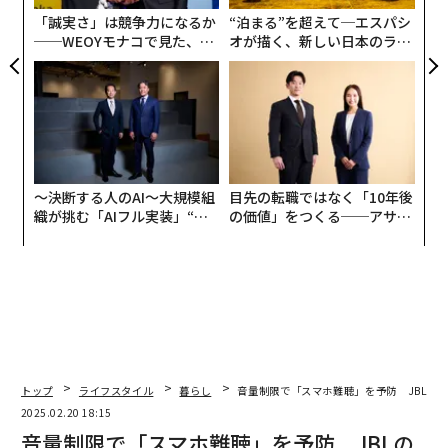
る
「誠実さ」は競争力になるか
“泊まる”を超えて─エスパシ
──WEOYモナコで見た、く
オが描く、新しい日本のラグ
ら寿司の経営哲学
ジュアリー（中編）
〜決断する人のAI〜大規模組
目先の転職ではなく「10年後
織が挑む「AIフル実装」“使
の価値」をつくる──アサイ
う”企業から“動く”企業へ【N
ンの長期伴走型支援とは
TTドコモビジネス×PwC】
AT-ERP3
は、街中やカフェ、オフィス、乗り物での移動
中などの環境ノイズを効果的に低減するために設計され
たモデル。
遮音性に優れた専用イヤーピースは装着性と
密閉性を両立し、人が不快に感じやすい騒音を効果的に
トップ
ライフスタイル
暮らし
音量制限で「スマホ難聴」を予防 JBLの
低減してくれる。
自然な色合いと肌なじみのよいフォル
2025.02.20 18:15
ムで、日常になじむさりげないデザインが特長だ。
音量制限で「スマホ難聴」を予防 JBLの