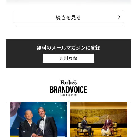
続きを見る
無料のメールマガジンに登録
無料登録
オーディオテクニカの「
AT-ERP3
」と「
AT-ERP5
」は、
同社初となるイヤープラグ。
音響メーカーならではの蓄
積された音響技術とイヤホン設計のノウハウ
を活かし、
挑
高い安全性に加えて、日常的に使いやすい快適性にもこ
よっ
PA
だわって開発されている。
「
3
C