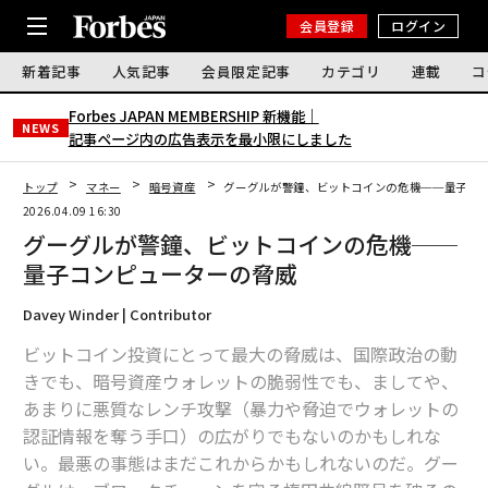
会員登録
ログイン
新着記事
人気記事
会員限定記事
カテゴリ
連載
コ
Forbes JAPAN MEMBERSHIP 新機能｜
NEWS
記事ページ内の広告表示を最小限にしました
トップ
マネー
暗号資産
グーグルが警鐘、ビットコインの危機──量子コ
2026.04.09 16:30
グーグルが警鐘、ビットコインの危機──
量子コンピューターの脅威
Davey Winder | Contributor
ビットコイン投資にとって最大の脅威は、国際政治の動
きでも、暗号資産ウォレットの脆弱性でも、ましてや、
あまりに悪質なレンチ攻撃（暴力や脅迫でウォレットの
認証情報を奪う手口）の広がりでもないのかもしれな
い。最悪の事態はまだこれからかもしれないのだ。グー