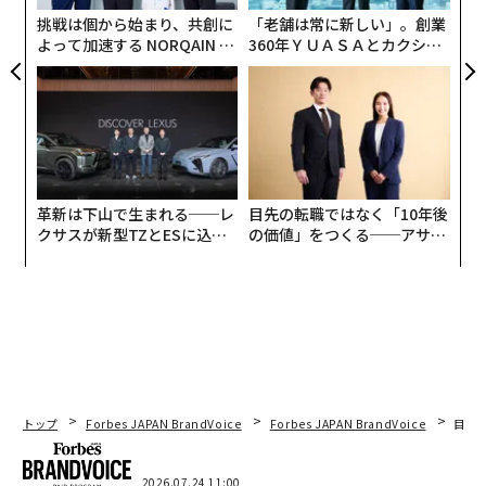
全
本気で向き合うべきだ。
挑戦は個から始まり、共創に
「老舗は常に新しい」。創業
よって加速する NORQAIN JA
360年ＹＵＡＳＡとカクシン
PAN 特別座談会
CEO田尻望が語る、AIを超え
暗号資産の保有者が直面する数多くの脅威の中でも、ニ
る人の価値
ュースの見出しで最も注目を集めがちなのは、Trust Wal
let（有名な暗号資産ウォレット）が700万ドル（約11億
1000万円。1ドル＝158円換算）のハッキング被害を確
認した件や、ウォレットの認証情報を奪うために人が文
字どおり拷問されるレンチ攻撃の事例である。もちろ
革新は下山で生まれる──レ
目先の転職ではなく「10年後
ん、こうした問題の重大さを軽く見るつもりはまったく
クサスが新型TZとESに込め
の価値」をつくる──アサイ
た「DISCOVER」の哲学
ンの長期伴走型支援とは
ない。
トップ
Forbes JAPAN BrandVoice
Forbes JAPAN BrandVoice
目先
2026.07.24 11:00