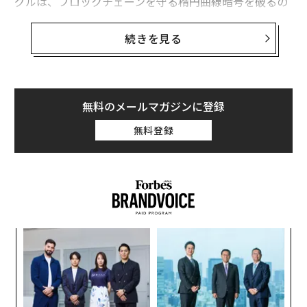
グルは、ブロックチェーンを守る楕円曲線暗号を破るの
に必要な量子コンピューターの性能が、これまで考えら
れていたほど高くなくても済むと警告している。以下で
続きを見る
は、知っておくべき点と、少なくともまだ慌てる必要が
ない理由を説明する。
グーグルの量子AI研究幹部、ビットコインに対
無料のメールマガジンに登録
する量子コンピューターの脅威を警告
無料登録
量子コンピューティングやAIアルゴリズムの話は、技術
に不慣れな人には荷が重く、私のようなテクノロジー愛
好家でも、時に追いかけるのがやっとだ。しかし、グー
グルで量子アルゴリズム研究ディレクターを務めるライ
アン・バブッシュと、グーグル・リサーチのQuantum A
I部門でエンジニアリング担当副社長を務めるハルトムー
義す
「
ト・ネーベンが、「量子コンピューターは、従来考えら
むス
─
ら
れていたより少ない量子ビット数とゲート数で、暗号資
内
産やその他のシステムを守る楕円曲線暗号を破る可能性
グ
実
がある」と警告するのであれば、今こそ技術の話として