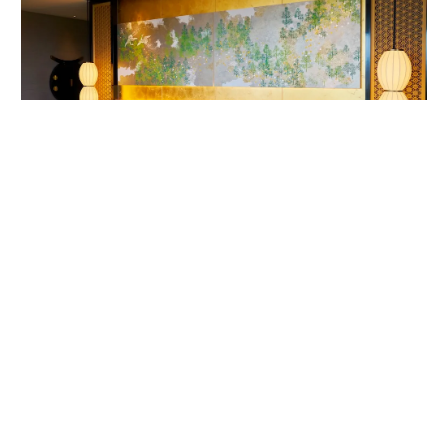
客室内ベッドルームの唐紙アート。作家は1624年から京都で続く唐紙屋
「唐長」初代の名を受け継いだ千田長右衛門。