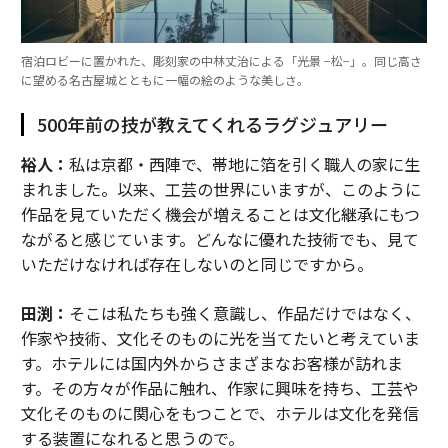
宿泊ロビーに置かれた、彫刻家の中林丈治による「光景 −松−」。同じ高さ
に望める名古屋城とともに一幅の絵のような美しさ。
500年前の技が教えてくれるラグジュアリー
裕人：
私は京都・西陣で、帯地に箔を引く職人の家に生
まれました。以来、工芸の世界にいますが、このように
作品を見ていただく機会が増えることは文化継承にもつ
ながると感じています。どんなに優れた技術でも、見て
いただけなければ存在しないのと同じですから。
田渕：
そこは私たちも強く意識し、作品だけではなく、
作家や技術、文化そのものに光を当てたいと考えていま
す。ホテルには国内外からさまざまなお客様が訪れま
す。その方々が作品に触れ、作家に興味を持ち、工芸や
文化そのものに関心をもつことで、ホテルは文化を発信
する装置になれると思うので。