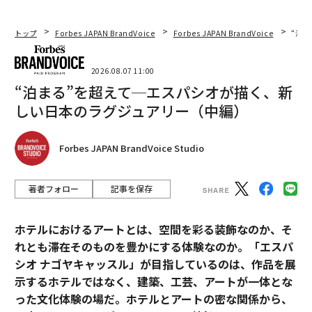
トップ
Forbes JAPAN BrandVoice
Forbes JAPAN BrandVoice
“泊
2026.08.07 11:00
“泊まる”を超えて─エスパシオが描く、新
しい日本のラグジュアリー（中編）
Forbes JAPAN BrandVoice Studio
著者フォロー
記事を保存
ホテルにおけるアートとは、空間を彩る装飾なのか、そ
れとも滞在そのものを豊かにする体験なのか。「エスパ
シオ ナゴヤキャッスル」が目指しているのは、作品を展
示するホテルではなく、建築、工芸、アートが一体とな
った文化体験の場だ。ホテルとアートの密な関係から、