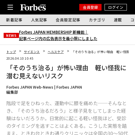
会員登録
ログイン
新着記事
人気記事
会員限定記事
カテゴリ
連載
コ
Forbes JAPAN MEMBERSHIP 新機能｜
NEWS
記事ページ内の広告表示を最小限にしました
トップ
サイエンス
ヘルスケア
「そのうち治る」が怖い理由 軽い怪我に
2026.04.10 10:45
「そのうち治る」が怖い理由 軽い怪我に
潜む見えないリスク
Forbes JAPAN Web-News | Forbes JAPAN
編集部
階段で足をひねった、運動中に膝を痛めた──そんなと
き、「そのうち治るだろう」と様子見をしてしまった経
験はないだろうか。日常的に起こる軽い怪我ほど、受診
のタイミングを逃すことはよくある。こうした実態を踏
まえ、ときわ台ときわ通りクリニックは全国の30〜50代