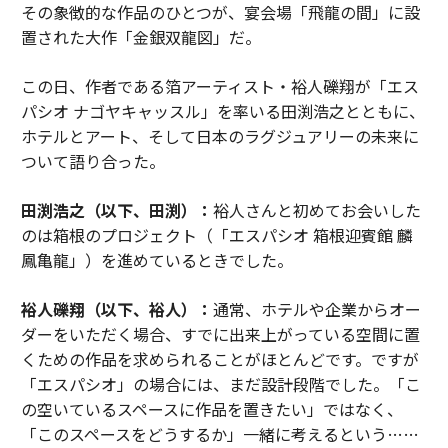
その象徴的な作品のひとつが、宴会場「飛龍の間」に設
置された大作「金銀双龍図」だ。
この日、作者である箔アーティスト・裕人礫翔が「エス
パシオ ナゴヤキャッスル」を率いる田渕浩之とともに、
ホテルとアート、そして日本のラグジュアリーの未来に
ついて語り合った。
田渕浩之（以下、田渕）：
裕人さんと初めてお会いした
のは箱根のプロジェクト（「エスパシオ 箱根迎賓館 麟
鳳亀龍」）を進めているときでした。
裕人礫翔（以下、裕人）：
通常、ホテルや企業からオー
ダーをいただく場合、すでに出来上がっている空間に置
くための作品を求められることがほとんどです。ですが
「エスパシオ」の場合には、まだ設計段階でした。「こ
の空いているスペースに作品を置きたい」ではなく、
「このスペースをどうするか」一緒に考えるという……