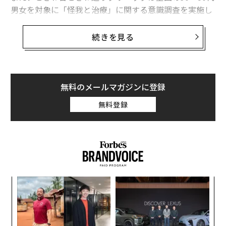
男女を対象に「怪我と治療」に関する意識調査を実施し
た。
続きを見る
【調査概要】
調査概要："怪我と治療"に関する意識調査
調査期間：2026年3月7日
調査機関：WEBアンケート（設問選択・記述式）
無料のメールマガジンに登録
調査対象：日本全国在住の30～50代の男女
無料登録
調査人数：550人
働く世代の怪我は“日常的なリスク”
調査によると、最も多い怪我は「捻挫・打撲」で、次い
で「骨折・ヒビ」「転倒・事故による外傷」と続いた。
怪我はスポーツ時だけでなく、段差でのつまずきや荷物
なく
「
の持ち運びといった日常の中でも発生している。
Ja
─
er」
ら
内
グ