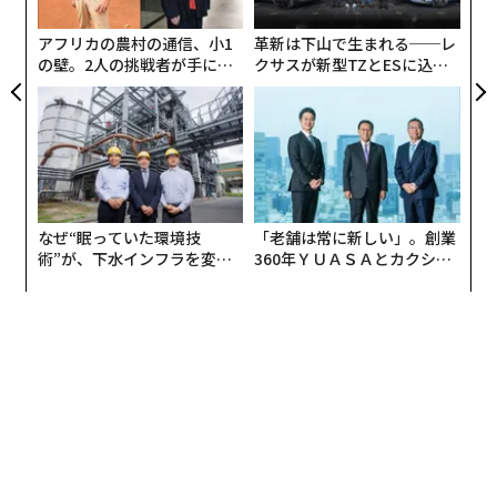
実
全
アフリカの農村の通信、小1
革新は下山で生まれる──レ
の壁。2人の挑戦者が手にし
クサスが新型TZとESに込め
た「次なる武器」
た「DISCOVER」の哲学
なぜ“眠っていた環境技
「老舗は常に新しい」。創業
術”が、下水インフラを変え
360年ＹＵＡＳＡとカクシン
たのか──産総研×月島JFE
CEO田尻望が語る、AIを超え
アクアソリューションの10年
る人の価値
加齢による筋力や柔軟性の低下も影響しているとみら
れ、30〜50代にとって怪我は特別なものではなく、身近
なリスクのひとつと言えるだろう。
受診か様子見か、初動対応は二極化