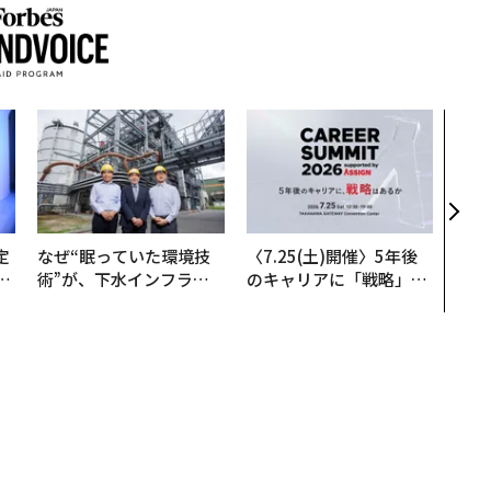
エン
ナ併
s 
タマ
を徹
定
なぜ“眠っていた環境技
〈7.25(土)開催〉5年後
T
術”が、下水インフラを
のキャリアに「戦略」は
未
変えたのか──産総研×
あるか。トップエグゼク
月島JFEアクアソリュー
ティブのキャリアに触れ
ションの10年
る1日│CAREER SUMMI
T 2026