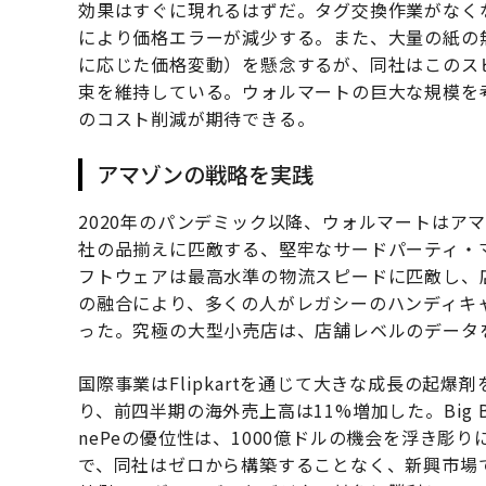
効果はすぐに現れるはずだ。タグ交換作業がなく
により価格エラーが減少する。また、大量の紙の
に応じた価格変動）を懸念するが、同社はこのス
束を維持している。ウォルマートの巨大な規模を
のコスト削減が期待できる。
アマゾンの戦略を実践
2020年のパンデミック以降、ウォルマートはア
社の品揃えに匹敵する、堅牢なサードパーティ・
フトウェアは最高水準の物流スピードに匹敵し、
の融合により、多くの人がレガシーのハンディキ
った。究極の大型小売店は、店舗レベルのデータ
国際事業はFlipkartを通じて大きな成長の起
り、前四半期の海外売上高は11%増加した。Big Bi
nePeの優位性は、1000億ドルの機会を浮き彫り
で、同社はゼロから構築することなく、新興市場