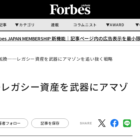
記事
カテゴリ
連載
コラムニスト
AWARD
rbes JAPAN MEMBERSHIP 新機能｜
記事ページ内の広告表示を最小
転換──レガシー資産を武器にアマゾンを追い抜く戦略
─レガシー資産を武器にアマゾ
著者フォロー
記事を保存