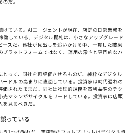
るのだ。
続けている。AIエージェントが現在、店舗の日常業務を
で稼働している。デジタル棚札は、小さなアップグレード
ピースだ。他社が見出しを追いかける中、一貫した結果
のプラットフォームではなく、運用の深さと専門的なハ
にとって、同社を再評価させるものだ。純粋なデジタル
ハードルの高まりに直面している。投資家は時代遅れの
評価されたままだ。同社は物理的規模を高利益率のテク
小売マシンがサイクルをリードしている。投資家は店頭
人を見るべきだ。
み誤っている
もう1つの現れだ。実店舗のフットプリントはデジタル資