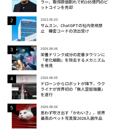
ラー、取得原価割れで約165億円のビ
ットコインを売却
2023.05.03
サムスン、ChatGPTの社内使用禁
止 機密コードの流出受け
2026.08.06
栄養ドリンク成分の定番タウリンに
「老化細胞」を除去するメカニズム
を発見
2026.08.05
ドローンからロボットが降下、ウク
ライナが世界初の「無人空挺強襲」
を遂行
2026.08.06
思わず吹き出す「かわいさ」、世界
最高のペット写真賞2026入選作品