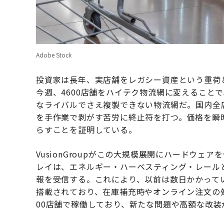
Adobe Stock
投資家は長年、実店舗をレガシー資産という重荷
今週、4600店舗をハイテク物流網に変えること
なライバルでさえ複製できない物流網だ。国内全
を手作業で剥がす苦労に終止符を打つ。価格を瞬
らすことを証明している。
VusionGroupがこの大規模展開にハードウ
レイは、エネルギー・ハーベスティング・レールとB
報を受信する。これにより、以前は数日かかって
搭載されており、在庫補充時やオンライン注文の
00店舗で稼働しており、新たな問題や高額な改