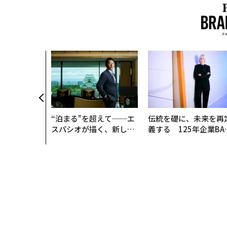
“泊まる”を超えて──エ
伝統を礎に、未来を再
スパシオが描く、新しい
義する 125年企業BA
日本のラグジュアリー
が挑むスモークレスな
（前編）
来