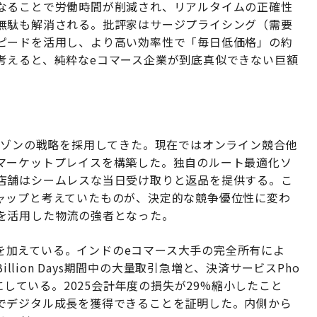
なることで労働時間が削減され、リアルタイムの正確性
無駄も解消される。批評家はサージプライシング（需要
ピードを活用し、より高い効率性で「毎日低価格」の約
考えると、純粋なeコマース企業が到底真似できない巨額
マゾンの戦略を採用してきた。現在ではオンライン競合他
マーケットプレイスを構築した。独自のルート最適化ソ
店舗はシームレスな当日受け取りと返品を提供する。こ
ャップと考えていたものが、決定的な競争優位性に変わ
を活用した物流の強者となった。
爆剤を加えている。インドのeコマース大手の完全所有によ
llion Days期間中の大量取引急増と、決済サービスPho
にしている。2025会計年度の損失が29%縮小したこと
でデジタル成長を獲得できることを証明した。内側から