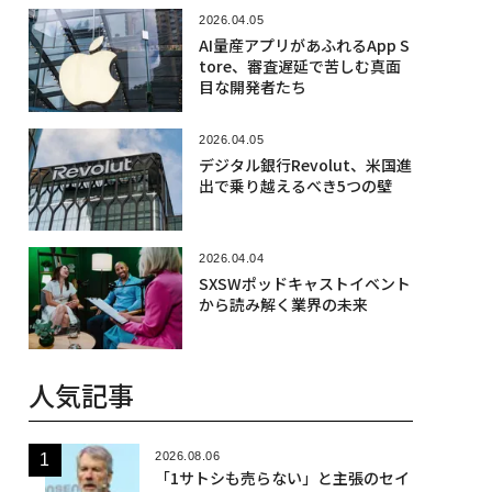
2026.04.05
AI量産アプリがあふれるApp S
tore、審査遅延で苦しむ真面
目な開発者たち
2026.04.05
デジタル銀行Revolut、米国進
出で乗り越えるべき5つの壁
2026.04.04
SXSWポッドキャストイベント
から読み解く業界の未来
人気記事
2026.08.06
「1サトシも売らない」と主張のセイ