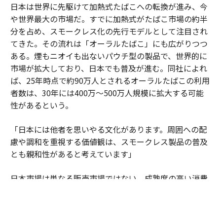
日本は世界に先駆けて加熱式たばこへの転換が進み、今
や世界最大の市場だ。すでに加熱式がたばこ市場の約半
分を占め、スモークレス化の先行モデルとして注目され
てきた。その流れは「オーラルたばこ」にも広がりつつ
ある。煙もニオイも出ないパウチ型の製品で、世界的に
市場が拡大しており、日本でも普及が進む。同社によれ
ば、25年時点で約90万人とされるオーラルたばこの利用
者数は、30年には400万～500万人規模に拡大する可能
性があるという。
「日本には他者を思いやる文化があります。周囲への配
慮や調和を重視する価値観は、スモークレス製品の普及
とも親和性があると考えています」
日本市場は単なる販売市場ではない。成熟度の高い消費
者の期待水準が企業に絶え間ない進化を促している。細
部へのこだわりや品質への妥協のない姿勢が、新しい製
品やサービスを磨き上げる場となっている。そこで培わ