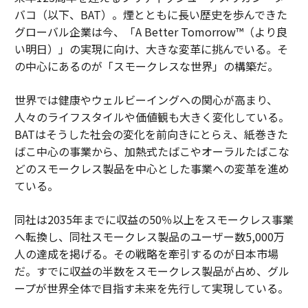
バコ（以下、BAT）。煙とともに長い歴史を歩んできた
グローバル企業は今、「A Better Tomorrow™（より良
い明日）」の実現に向け、大きな変革に挑んでいる。そ
の中心にあるのが「スモークレスな世界」の構築だ。
世界では健康やウェルビーイングへの関心が高まり、
人々のライフスタイルや価値観も大きく変化している。
BATはそうした社会の変化を前向きにとらえ、紙巻きた
ばこ中心の事業から、加熱式たばこやオーラルたばこな
どのスモークレス製品を中心とした事業への変革を進め
ている。
同社は2035年までに収益の50％以上をスモークレス事業
へ転換し、同社スモークレス製品のユーザー数5,000万
人の達成を掲げる。その戦略を牽引するのが日本市場
だ。すでに収益の半数をスモークレス製品が占め、グル
ープが世界全体で目指す未来を先行して実現している。