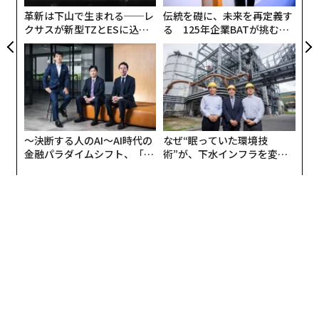
革新は下山で生まれる──レ
伝統を礎に、未来を再定義す
クサスが新型TZとESに込め
る 125年企業BATが挑むス
た「DISCOVER」の哲学
モークレスな未来
〜決断する人のAI〜AI時代の
なぜ“眠っていた環境技
金融パラダイムシフト、「超
術”が、下水インフラを変え
個別化」の核心 【MUFG×ウ
たのか──産総研×月島JFE
ェルスナビ×PwC】
アクアソリューションの10年