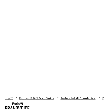
トップ
Forbes JAPAN BrandVoice
Forbes JAPAN BrandVoice
伝統