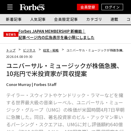
会員登録
ログイン
新着記事
人気記事
会員限定記事
カテゴリ
連載
コ
Forbes JAPAN MEMBERSHIP 新機能｜
NEWS
記事ページ内の広告表示を最小限にしました
トップ
ビジネス
経営・戦略
ユニバーサル・ミュージックが株価急騰、10
2026.04.08 09:30
ユニバーサル・ミュージックが株価急騰、
10兆円で米投資家が買収提案
Conor Murray | Forbes Staff
テイラー・スウィフトやケンドリック・ラマーなどを擁
する世界最大級の音楽レーベル、ユニバーサル・ミュー
ジック・グループ（UMG）の株価が米国時間4月7日早朝
に急騰した。同日、著名投資家のビル・アックマン率い
るパーシング・スクエアは、UMGに対し評価額約640億