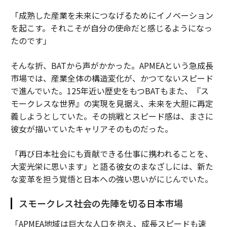
「成熟した産業を未来につなげるためにイノベーション
を起こす。それこそが自分の使命だと感じるようになっ
たのです」
そんな折、BATから声がかかった。APMEAという急成長
市場では、産業全体の構造変化が、かつてないスピード
で進んでいた。125年近い歴史をもつBATもまた、『ス
モークレスな世界』の実現を見据え、未来を大胆に再定
義しようとしていた。その挑戦とスピード感は、まさに
彼女が描いていたキャリアそのものだった。
「再び日本社会にも貢献できる仕事に携われることを、
大変光栄に思います」と語る彼女のまなざしには、新た
な変革を担う覚悟と日本への強い思いがにじんでいた。
スモークレス社会の先陣を切る日本市場
「APMEA地域は巨大な人口を抱え、成長スピードも速