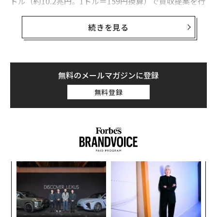
ドル（約10.2兆円。1ドル＝159円換算）で買収提案を行
っていた。
続きを見る
パーシング・スクエアが約10.2兆円の買収提
案、UMGの株価が急騰
パーシング・スクエアがUMGへの買収案を発表してから
無料のメールマガジンに登録
数時間後の米東部時間7日午前9時時点で、UMGの株価は
10％高と急騰している。
無料登録
パーシング・スクエアは、ユーロネクスト・アムステル
ダム証券取引所に上場するUMGに対し、1株あたり30.40
ユーロの評価額での買収を提案した。さらに、UMGの株
主に対して合計94億ユーロ（約1.7兆円。1ユーロ＝185
円換算）を現金で支払うとしている。
パ
技
無
“
防
オ
ジ