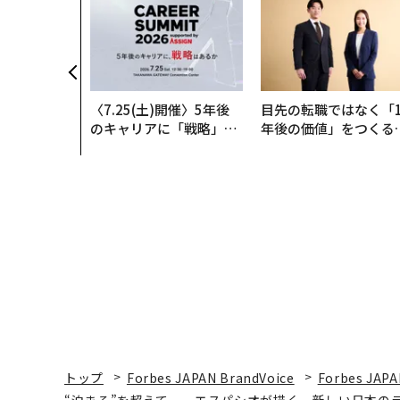
は競争力にな
OYモナコで
寿司の経営哲
〈7.25(土)開催〉5年後
目先の転職ではなく「1
のキャリアに「戦略」は
年後の価値」をつくる
あるか。トップエグゼク
─アサインの長期伴走
ティブのキャリアに触れ
支援とは
る1日│CAREER SUMMI
T 2026
トップ
Forbes JAPAN BrandVoice
Forbes JAPA