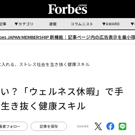
記事
カテゴリ
連載
コラムニスト
AWARD
rbes JAPAN MEMBERSHIP 新機能｜
記事ページ内の広告表示を最小
に入れる、ストレス社会を生き抜く健康スキル
古い？「ウェルネス休暇」で手
を生き抜く健康スキル
著者フォロー
記事を保存