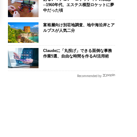
─1960年代、エステス模型ロケットに夢
中だった頃
富裕層向け別荘地調査、地中海沿岸とア
ルプスが人気二分
Claudeに「丸投げ」できる面倒な事務
作業5選、自由な時間を作るAI活用術
Recommended by