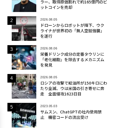
ラー、取得原価割れで約165億円のビ
ットコインを売却
2026.08.05
ドローンからロボットが降下、ウク
ライナが世界初の「無人空挺強襲」
を遂行
2026.08.06
栄養ドリンク成分の定番タウリンに
「老化細胞」を除去するメカニズム
を発見
2026.08.05
ロシアの攻撃で給油所が150キロにわ
たり全滅、ウは米国の引き寄せに奔
走 全面侵攻1623日目
2023.05.03
サムスン、ChatGPTの社内使用禁
止 機密コードの流出受け