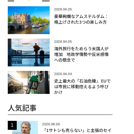
2026.04.05
豪華絢爛なアムステルダム：
格上げされた3つの楽しみ方
2026.04.05
海外旅行をためらう米国人が
増加 地政学情勢や反米感情
への懸念で
2026.04.04
史上最大の「石油危機」 EUで
は市民に移動控えるよう呼び
かけ
人気記事
2026.08.06
「1サトシも売らない」と主張のセイ