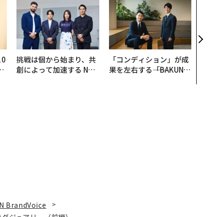
革新
─レ
Sに
R」
0
挑戦は個から始まり、共
「コンディション」が成
─
創によって加速する NOR
果を左右する――「BAKUN
型
QAIN JAPAN 特別座談会
E」のTENTIALが支える
「挑戦者の明日」
N BrandVoice