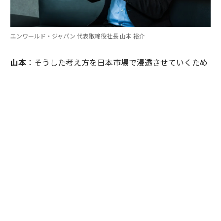
エンワールド・ジャパン 代表取締役社長 山本 裕介
山本
：そうした考え方を日本市場で浸透させていくため
には、どのような取り組みが必要だとお考えですか。ま
たグローバル本社と日本市場の間で「橋渡し役」を務め
るなかで感じることも聞かせてください。
伊佐
：日本企業がどうすれば「顧客の成功」を起点にGr
ow Betterできるか──それを今でも考え続けていま
す。環境が変わればGrow Betterの実現の仕方も変わる
し、必要なツールも変わる。「どうするべきなんだろ
う」と問い続けることが大切だと思っていて、それが私
をここに留めている理由です。
外資系企業でよくあるのは、本社側がグローバルで成功