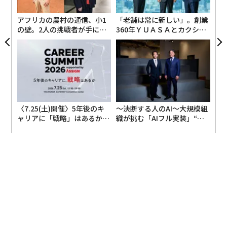
グ
な影響を与えるかを探求している。これらの変数の多く
アフリカの農村の通信、小1
「老舗は常に新しい」。創業
は、治療法やセラピーをより適切に導くために、地球上
の壁。2人の挑戦者が手にし
360年ＹＵＡＳＡとカクシン
の状況や出来事の代理として使用できる。例えば、NAS
た「次なる武器」
CEO田尻望が語る、AIを超え
Aの
探査
には、4つのアプローチが含まれている。すなわ
る人の価値
ち、時間の経過とともに多数のストレス要因と接触した
後に臓器がどのように変化するかの理解、新たな要因へ
の曝露によって人体組織がどのように老化し疾患を発症
するか、合成生物学と分子やビタミンの工学をどのよう
〈7.25(土)開催〉5年後のキ
〜決断する人のAI〜大規模組
に改善するか、そして人体がさまざまな気候、環境、周
ャリアに「戦略」はあるか。
織が挑む「AIフル実装」“使
囲、自然曝露にどのように順応し適応するかである。
トップエグゼクティブのキャ
う”企業から“動く”企業へ【N
リアに触れる1日│CAREER S
TTドコモビジネス×PwC】
UMMIT 2026
この研究の多くは適切に転用できる。トリヴェディ研究
所が説明するように、「宇宙旅行という極めて資源が制
約された状況での使用のために開発された技術は、地球
上の患者への使用に転用できる。これらのアプローチ
は、災害対応、地方医療、軍事作戦、人道支援ミッショ
ンなど、インフラが限られた環境で特に強力である」。
さらに、同研究所は、宇宙旅行と人類の健康との間の新