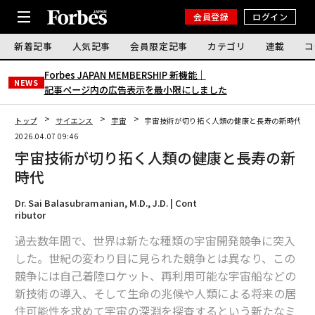
会員登録
ログイン
新着記事
人気記事
会員限定記事
カテゴリ
連載
コ
Forbes JAPAN MEMBERSHIP 新機能｜
NEWS
記事ページ内の広告表示を最小限にしました
トップ
サイエンス
宇宙
宇宙技術が切り拓く人類の健康と長寿の新時代
2026.04.07 09:46
宇宙技術が切り拓く人類の健康と長寿の新
時代
Dr. Sai Balasubramanian, M.D., J.D. | Cont
ributor
過去数年間で、世界は新たな種類の宇宙開発競争に突入
した。世紀の変わり目に見られた競争とは異なり、この
競争には自己着陸ロケット、再利用可能な宇宙船などの
新技術の導入、そして生命の兆候や人類による将来の居
住可能性を求めて宇宙の深淵を探査するという新たなミ