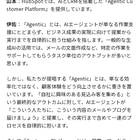
山本
：HubSpotでは、AIとCRMを搭載した『Agentic Cu
stomer Platform』を提供しています。
伊佐
：「Agentic」とは、AIエージェントが単なる作業支
援にとどまらず、ビジネス成果の実現に向けて提案から
実行までを自律的に担う仕組みを指します。一般的な生
成AIの活用では、メールの文面作成など、特定の作業を
サポートしてもらうタスク単位のアウトプットが多いと
思います。
しかし、私たちが提唱する「Agentic」とは、単なる効
率化ではなく、顧客体験をどう向上させるかに重きを置
いています。「自社に興味のある見込み客を集める」と
いう最終的なアウトカムに対して、AIエージェントが
「こういう人たちに、こういう内容のメールやブログを
届けましょう」と提案し、その実行まで含めて一連のプ
ロセスを自律的に担います。