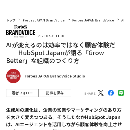
トップ
Forbes JAPAN BrandVoice
Forbes JAPAN BrandVoice
AIが
2026.07.31 11:00
AIが変えるのは効率ではなく顧客体験だ
──HubSpot Japanが語る「Grow
Better」な組織のつくり方
Forbes JAPAN BrandVoice Studio
著者フォロー
記事を保存
生成AIの進化は、企業の営業やマーケティングのあり方
を大きく変えつつある。そうしたなかHubSpot Japan
は、AIエージェントを活用しながら顧客体験を向上させ