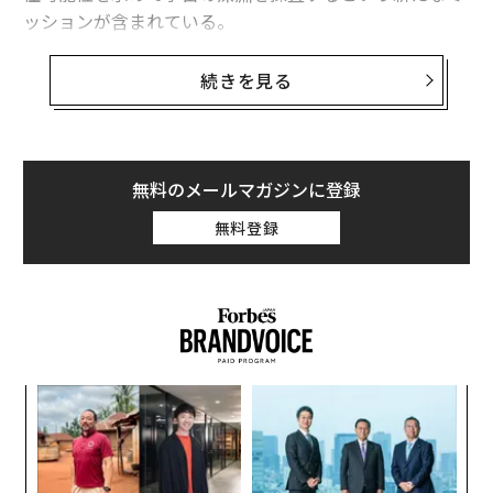
ッションが含まれている。
宇宙という新たなフロンティアは、科学者たちに人類の
続きを見る
健康改善に役立つ実験や研究を行う新しい方法も提供し
ている。これはピッツバーグ大学健康科学センターの目
標の1つであり、同センターは先月、
トリヴェディ宇宙・グローバル生物医学研究所
を新設す
無料のメールマガジンに登録
ると発表した。特に、宇宙飛行と宇宙旅行を活用して、
無料登録
人類の健康に関する研究と科学の新たな深みを探求する
ことを目的としている。
重要なことに、宇宙旅行の実現には、宇宙飛行士の健康
と長寿を最適化する方法を研究することに焦点を当てた
多数の政府や組織による数十億ドルの投資が必要だっ
義す
内
た。この研究の多くは、すでに地球上での応用に役立っ
むス
グ
ている。米航空宇宙局（NASA）は、精密医療に関する
実
“
多数の新規および進行中のプロジェクトを持ち、宇宙旅
全
シ
行が人体にもたらす厳しさとストレスが健康にどのよう