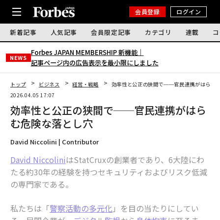
会員登録
ログイン
新着記事
人気記事
会員限定記事
カテゴリ
連載
コ
Forbes JAPAN MEMBERSHIP 新機能｜
NEWS
記事ページ内の広告表示を最小限にしました
トップ
ビジネス
経営・戦略
効率性と公正の狭間で──官民連携がはらむ
2026.04.05 17:07
効率性と公正の狭間で──官民連携がはら
む危険な落とし穴
David Niccolini | Contributor
David Niccolini
はStatCruxの創業者であり、6大陸にわ
たる約30年の経験を持つセキュリティおよびリスク低減
の専門家である。
私たちは「
警察活動の多元化
」を目の当たりにしてい