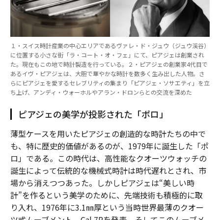
advertisement
１・スイス時計産業の中心エリアであるヴァレ・ド・ジュウ（ジュウ渓谷）
に位置する小さな街「ラ・コート・オ・フェ」にて、ピアジェは創業され
た。現在もこの地で時計製造を行っている。２・ピアジェの創業家4代目で
あるイヴ・ピアジェは、大胆で華やかな時計を数多く生み出した人物。さ
らにピアジェを愛するセレブリティの集まり「ピアジェ・ソサエティ」を立
ち上げ、アンディ・ウォーホルやアラン・ドロンらとの交流を深めた
ピアジェの美学が投影された「ポロ」
薄型ケースを用いたピアジェの創造的な時計たちの中で
も、特に歴史的価値があるのが、1979年に誕生した「ポ
ロ」である。この時代は、高性能なクオーツウォッチの
誕生によって伝統的な機械式時計は時代遅れとされ、市
場から消えつつあった。しかしピアジェは“美しい時
計”を作るという美学のために、先端技術も積極的に取
り入れ、1976年に3.1㎜厚という当時世界最薄のクオー
ツ式ムーブメント、Cal.7Pを発表。そしてこのムーブメ