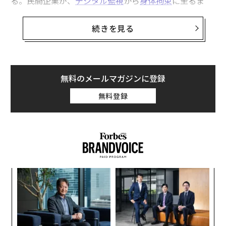
る。民間企業が、
デジタル監視
から
身体拘束
に至るま
で、国家の任務の一部を吸収していくという変化であ
る。
続きを見る
私は企業のリスクマネジメントに約30年携わり、活動の
舞台は6大陸に及んできた。常に民間セクターに身を置
きながらも、米軍や情報コミュニティ、さらには連邦お
無料のメールマガジンに登録
よび州の法執行機関と広範に関わってきた。この潮流を
無料登録
間近で見て、良い面も悪い面も、そして残念ながら醜い
面も目にしてきた。
官民連携がスピードと鋭い技術的優位性をもたらすこと
は否定できない。実際、私の
前回の記事
では、この潮流
がいかにしてすべての人の安全を高め得るか、その方法
パシ
〜
を提言した。
ラグ
織
う
それでも、対処すべき落とし穴がある。効率は、公正の
挑
T
よっ
危険な代替指標になり得る。捜査、判断、拘束の権限を
PA