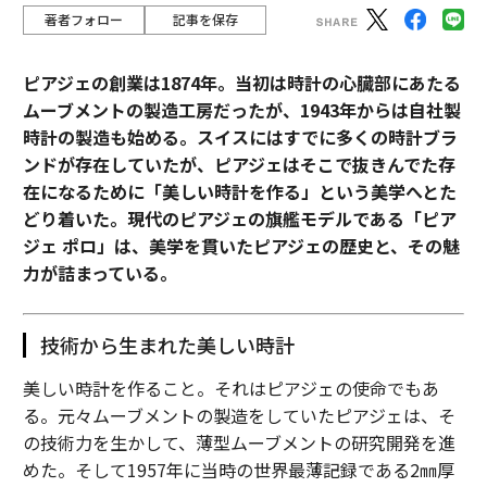
著者フォロー
記事を保存
私はこのテーマに関する最初の2本の記事で、法執行と
公共安全をめぐる公的セクターと民間セクターの接近が
ピアジェの創業は1874年。当初は時計の心臓部にあたる
強まっていることを指摘しようとしてきた。また、その
ムーブメントの製造工房だったが、1943年からは自社製
過程で生まれてきた良い面、悪い面、そして醜い面も記
時計の製造も始める。スイスにはすでに多くの時計ブラ
録してきた。私の考えでは、この進展を管理するために
ンドが存在していたが、ピアジェはそこで抜きんでた存
政府の立法や規制を待つべきではない。むしろ、民間の
在になるために「美しい時計を作る」という美学へとた
セキュリティおよびリスク分野が、自らの「文明化の瞬
どり着いた。現代のピアジェの旗艦モデルである「ピア
間」と向き合わなければならない。
ジェ ポロ」は、美学を貫いたピアジェの歴史と、その魅
力が詰まっている。
（
forbes.com 原文
）
技術から生まれた美しい時計
2026年9月号発売中
美しい時計を作ること。それはピアジェの使命でもあ
る。元々ムーブメントの製造をしていたピアジェは、そ
の技術力を生かして、薄型ムーブメントの研究開発を進
最新号の購入はこちらから
めた。そして1957年に当時の世界最薄記録である2㎜厚