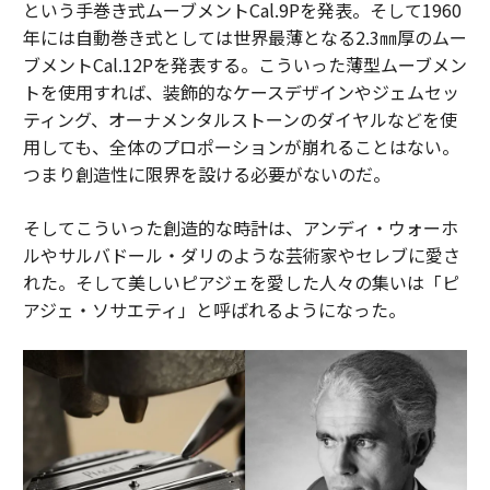
という手巻き式ムーブメントCal.9Pを発表。そして1960
年には自動巻き式としては世界最薄となる2.3㎜厚のムー
メンバーシップに登録する
ブメントCal.12Pを発表する。こういった薄型ムーブメン
トを使用すれば、装飾的なケースデザインやジェムセッ
ティング、オーナメンタルストーンのダイヤルなどを使
用しても、全体のプロポーションが崩れることはない。
関連記事
つまり創造性に限界を設ける必要がないのだ。
M&Aを変革するAI：静かに進む4つの変化
そしてこういった創造的な時計は、アンディ・ウォーホ
ルやサルバドール・ダリのような芸術家やセレブに愛さ
M&A成功の鍵はコミュニケーション──企業価値を守る5つの戦略
れた。そして美しいピアジェを愛した人々の集いは「ピ
アジェ・ソサエティ」と呼ばれるようになった。
銀行が見過ごせない「企業文化の漂流」というリスク
HRアウトソーシングの選択肢：PEOとCPEOの比較と選び方
サイバーセキュリティ
透明性
意思決定
裁判
タグ：
テクノロジー
コンプライアンス
IP/知的財産
ビッグデータ
思考