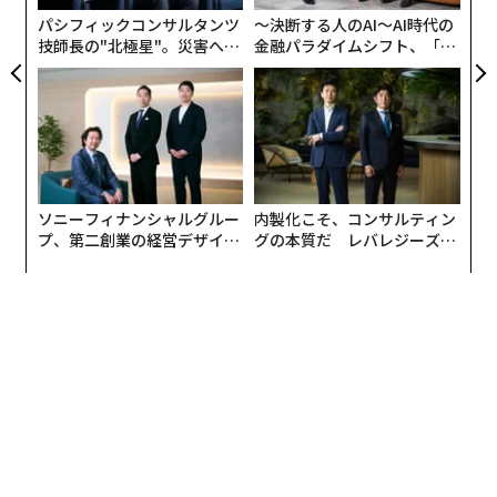
利潤追求の主体へ移すことは、社会契約を断裂させる可
パシフィックコンサルタンツ
〜決断する人のAI〜AI時代の
能性をはらむ。国家の優先事項が企業の優先事項と衝突
技師長の"北極星"。災害への
金融パラダイムシフト、「超
するとき、人間的な犠牲が生じ得る。
無力感を乗り越え見つけた、
個別化」の核心 【MUFG×ウ
防災一筋20年の答え
ェルスナビ×PwC】
官民連携のリスク
ブラックボックス化する捜査
重大なリスクの1つは、テクノロジーへの無批判な追従
ソニーフィナンシャルグルー
内製化こそ、コンサルティン
である。過重な負担を抱える法執行機関は、企業のイン
プ、第二創業の経営デザイン
グの本質だ レバレジーズが
テリジェンスを「捜査すべき手がかり」ではなく、「裁
──カギは意志を引き出し、
実践する、次世代ファームの
束ね、共創すること
全貌
判にそのまま使える証拠」として扱ってしまうかもしれ
ない。
例えば、ヒューストンのSunglass Hutでの武装強盗事件
（2022年）で、同小売業者の顔認識ソフトウェアが誤っ
て人物を特定したことで逮捕されたHarvey Murphy Jr.の
事例がある。犯行時、Murphyはカリフォルニア州サク
ラメントにいた。拘束中のMurphyは、この壊滅的な誤