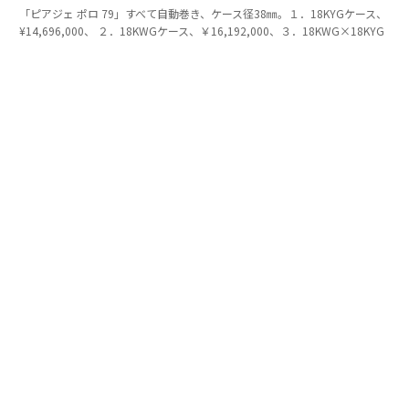
「ピアジェ ポロ 79」すべて自動巻き、ケース径38㎜。１．18KYGケース、
¥14,696,000、 ２．18KWGケース、￥16,192,000、３．18KWG×18KYG
ケース、¥16,016,000〈ピアジェ／ピアジェ コンタクトセンター Tel:0120-
73-1874〉
進化するスタイルを楽しむ
1979年に誕生した「ポロ」はそのスタイルを継承しなが
ら、時代に合わせて進化を重ねた、そして2016年に誕生
した「ピアジェ ポロ S」によって、モダンなラグジュ
アリースポーツウォッチとしての地位を確立する。ケー
スはラウンドだが、ダイヤルはクッション型になってお
り、シンプルなデザインの中に表現力の高さが見える。
この人気モデルが、2026年に「ピアジェ ポロ シグネチ
ャー」として進化を果たした。ダイヤルのゴドロン模様
が、より立体的かつ表情豊かになっており、美しい時計
を作りたいという気持ちの強さを感じさせる。