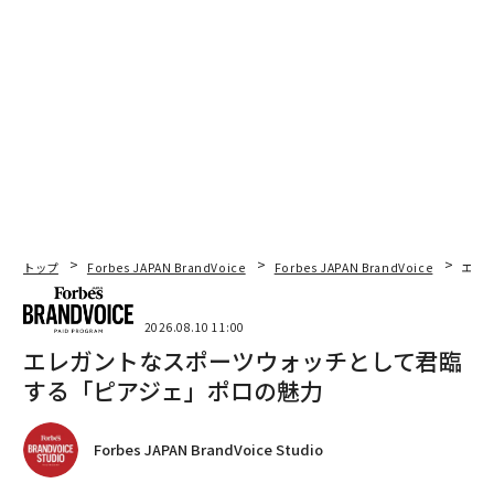
データの来歴を求める。
ビッグデータ提供者は、根拠と
なる情報源を明かさないまま、行動可能なインテリジェ
ンスを提供することが少なくない。ベンダーに対し、デ
ータの系譜を明確に示すよう求め、特定・精査でき、透
明性をもって共有できる状態を確保する。
人間的影響の計算をチームに訓練する。
テクノロジーへ
の過度な依存は批判的思考を損なう。意思決定がもたら
す人間的影響を分析に必ず組み込ませる、必須のトレー
ニングを展開する。
トップ
Forbes JAPAN BrandVoice
Forbes JAPAN BrandVoice
エレ
制度的変化を促す。
生成AIは非常に速い勢いで私たち全
2026.08.10 11:00
員に迫っている。それは社会にとって全体として良いの
エレガントなスポーツウォッチとして君臨
か、それとも悪いのか。業界は、テクノロジーと官民連
する「ピアジェ」ポロの魅力
携を活用して、私たち全員をより安全で安心な状態にす
る方法を見定めるうえで、主導的役割を担い得る。
Forbes JAPAN BrandVoice Studio
結論と次の一手