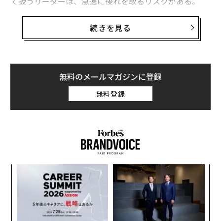
て扱うリーダーは、急速に後れを取るリスクがある。
急速なAI変革を進めるテクノロジーコンサルティング企
続きを見る
業のCEOとしての私の経験では、AIは挑戦的であると同
時に活力を与えるものだった。AIは、企業を率いること
について自分が知っていると思っていた多くのことを、
再考し学び直すことを私に強いた。
無料のメールマガジンに登録
無料登録
多くのリーダーはすでに、情報の要約、競合他社の調
査、ブリーフィングの作成、企業知識の検索といった基
本的な方法でAIを活用している。その意味で、AIはCEO
にとっての第二の頭脳のようなものだ。
しかし、より大きな変化は生産性を超えたところにあ
〜
る。AIはCEOの役割そのものを再構築している。この仕
金
事はより認知的に、より要求が厳しく、そして最終的に
個
はより影響力のあるものになりつつある。
“
ェ
オ
ジ