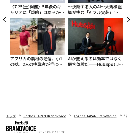
私の経験では、AI時代はCEOの役割をいくつかの大きな
〈7.25(土)開催〉5年後のキ
〜決断する人のAI〜大規模組
点で変えている。リーダーは古い前提を継続的にアンラ
ャリアに「戦略」はあるか。
織が挑む「AIフル実装」“使
ーン（学習棄却）し、AI戦略を自ら主導し、ビジネスモ
トップエグゼクティブのキャ
う”企業から“動く”企業へ【N
デルを再考し、従業員の再創造を主導し、AIと協働して
リアに触れる1日│CAREER S
TTドコモビジネス×PwC】
UMMIT 2026
意思決定を行い、組織内に迅速なイノベーションのマイ
ンドセットを育成しなければならない。
学習（そしてアンラーン）が今やCEOの主要活
動に
アフリカの農村の通信、小1
AIが変えるのは効率ではなく
の壁。2人の挑戦者が手にし
顧客体験だ──HubSpot Ja
CEOにとって、AIの最も困難な部分は新しいことを学ぶ
た「次なる武器」
panが語る「Grow Better」
な組織のつくり方
ことではない。かつて真実だったことをアンラーンする
ことだ。
従来の知識源は追いつくのに苦労している。書籍は出版
される頃には時代遅れになっている可能性がある。最新
の状態を保つには、ポッドキャスト、エッセイ、実践的
トップ
Forbes JAPAN BrandVoice
Forbes JAPAN BrandVoice
“泊
な実験を通じた継続的な学習が必要だ。私は毎週何時間
も、
アンドリーセン・ホロウィッツのポッドキャスト
の
2026.08.07 11:00