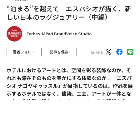
ような信頼できる情報源を聴き、AIツールで新しいこと
“泊まる”を超えて─エスパシオが描く、新
を試している。CEOは、AIが自社の業務にどう影響する
しい日本のラグジュアリー（中編）
かだけでなく、顧客の業界をどう再構築しているかも理
解しなければならない。
Forbes JAPAN BrandVoice Studio
特に長期在任のCEOにとって、最大のリスクは無知では
なく、時代遅れのメンタルモデルだ。ハイライツ・エデ
著者フォロー
記事を保存
ュケーションのCEO、ケント・ジョンソン氏はインタビ
ューで私にこう語った。「私たちにとって最大の脅威
ホテルにおけるアートとは、空間を彩る装飾なのか、そ
は、自分が知っていると思っていることであり、新しい
れとも滞在そのものを豊かにする体験なのか。「エスパ
ことを学ぶのと同じ速さでそれらをアンラーンする必要
シオ ナゴヤキャッスル」が目指しているのは、作品を展
があることだ」
示するホテルではなく、建築、工芸、アートが一体とな
った文化体験の場だ。ホテルとアートの密な関係から、
ジョンソン氏はまた、実験の重要性を強調した。「AIで
日本ならではのラグジュアリーの可能性を探る。
は、自分で手を動かさなければならない」と彼は言っ
た。「私は常に、AIで物事を試すよう自分に言い聞かせ
ている。時にはひどく失敗するが、学んでいる」
「エスパシオ」にアートが必要な理由