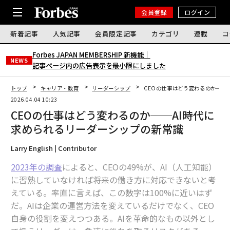
会員登録
ログイン
新着記事
人気記事
会員限定記事
カテゴリ
連載
コ
Forbes JAPAN MEMBERSHIP 新機能｜
NEWS
記事ページ内の広告表示を最小限にしました
トップ
キャリア・教育
リーダーシップ
CEOの仕事はどう変わるのか──
2026.04.04 10:23
CEOの仕事はどう変わるのか──AI時代に
求められるリーダーシップの新常識
Larry English | Contributor
2023年の調査
によると、CEOの49%が、AI（人工知能）
に習熟していなければ将来の働き方に対応できないと考
えている。率直に言えば、この数字は100%に近いはず
だ。AIは企業の運営方法を変えているだけでなく、CEO
自身の役割を変えつつある。AIを革命的なもの以外とし