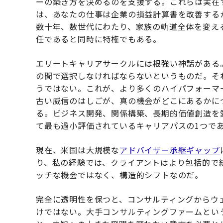
ーの築き方を決めるのを支援する。これらは実在
は、あなたの仕事は企業の損益計算書を改善する
数十年、数世代にわたり、家族の軌道全体を変え
任であると同時に特権でもある。
エリートキャリアサークルには根強い神話がある
の間で選択しなければならないというものだ。そ
うではない。これが、より多くのハイパフォーマ
古い威信のはしごが、真の機会がどこにあるかに
る。ビジネス開発、関係構築、長期的価値創造を
て最も過小評価されているキャリアパスの1つで
現在、米国は大規模な
アドバイザー承継ギャップ
り、私の経験では、クライアントはより包括的で
ッチな機会ではなく、構造的シフトなのだ。
完全に透明性を保つと、コンサルティングからウ
けではない。大手コンサルティングファームとい