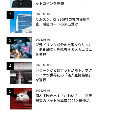
ットコインを売却
2023.05.03
サムスン、ChatGPTの社内使用禁
止 機密コードの流出受け
2026.08.06
栄養ドリンク成分の定番タウリンに
「老化細胞」を除去するメカニズム
を発見
2026.08.05
ドローンからロボットが降下、ウク
ライナが世界初の「無人空挺強襲」
を遂行
2026.08.06
思わず吹き出す「かわいさ」、世界
最高のペット写真賞2026入選作品