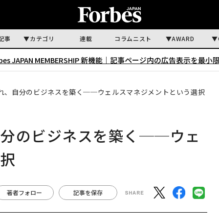
記事
カテゴリ
連載
コラムニスト
AWARD
rbes JAPAN MEMBERSHIP 新機能｜
記事ページ内の広告表示を最小
れ、自分のビジネスを築く──ウェルスマネジメントという選択
自分のビジネスを築く──ウェ
選択
著者フォロー
記事を保存