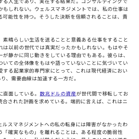
する人生であり、実在する結果だ。コンサルティングで
かもしれない。ウェルスマネジメントでは、私の仕事は
る可能性を持つ。そうした決断を信頼されることは、責
。素晴らしい生活を送ることと意義ある仕事をすること
れは以前の世代では真実だったかもしれない。もはやそ
ーが静かに同じ動きをしている理由でもある。彼らは、
ついての全体像をもはや語っていないことに気づいてい
愛する起業家的専門家にとって、これは現代経済におい
あり、需要曲線は加速する一方だ。
に直面している。
数兆ドルの資産
が世代間で移転してお
統合された計画を求めている。端的に言えば、これはニ
ェルスマネジメントへの私の転身には障害がなかったわ
う「確実なもの」を離れることは、ある程度の脆弱性