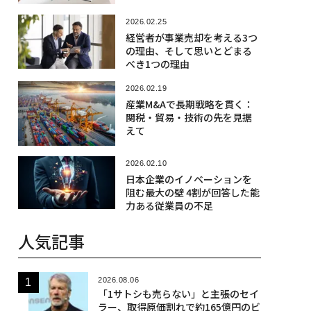
2026.02.25
経営者が事業売却を考える3つ
の理由、そして思いとどまる
べき1つの理由
2026.02.19
産業M&Aで長期戦略を貫く：
関税・貿易・技術の先を見据
えて
2026.02.10
日本企業のイノベーションを
阻む最大の壁 4割が回答した能
力ある従業員の不足
人気記事
2026.08.06
「1サトシも売らない」と主張のセイ
ラー、取得原価割れで約165億円のビ