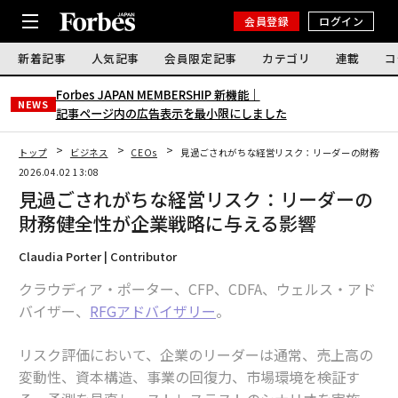
会員登録
ログイン
新着記事
人気記事
会員限定記事
カテゴリ
連載
コ
Forbes JAPAN MEMBERSHIP 新機能｜
NEWS
記事ページ内の広告表示を最小限にしました
トップ
ビジネス
CEOs
見過ごされがちな経営リスク：リーダーの財務健全
2026.04.02 13:08
見過ごされがちな経営リスク：リーダーの
財務健全性が企業戦略に与える影響
Claudia Porter | Contributor
クラウディア・ポーター、CFP、CDFA、ウェルス・アド
バイザー、
RFGアドバイザリー
。
リスク評価において、企業のリーダーは通常、売上高の
変動性、資本構造、事業の回復力、市場環境を検証す