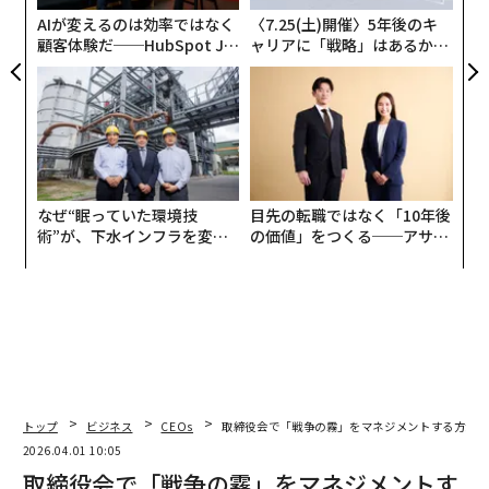
が
を与え、人々がリスクと不確実性を評価する方法を変え
AIが変えるのは効率ではなく
〈7.25(土)開催〉5年後のキ
る可能性があることが明らかになっている。
顧客体験だ──HubSpot Ja
ャリアに「戦略」はあるか。
panが語る「Grow Better」
トップエグゼクティブのキャ
な組織のつくり方
リアに触れる1日│CAREER S
Journal of Experimental Social Psychologyに掲載され
UMMIT 2026
た研究では、慢性的な財務ストレスが
認知パフォーマンスの低下
および経済的意思決定の変化
と関連していることが判明した。別の研究では、経済的
不安と
心理的苦痛
との間に強い関連性があることが示さ
なぜ“眠っていた環境技
目先の転職ではなく「10年後
れた。
術”が、下水インフラを変え
の価値」をつくる──アサイ
たのか──産総研×月島JFE
ンの長期伴走型支援とは
アクアソリューションの10年
経営幹部にとって、これらの影響は無意識のうちに重要
な優先事項に影響を与え、知らず知らずのうちに短期的
な流動性を重視し、リスクテイクを避ける意思決定へと
押しやる可能性があり、より戦略的な長期的ポジショニ
ングを犠牲にする可能性がある。
トップ
ビジネス
CEOs
取締役会で「戦争の霧」をマネジメントする方法
この問題は、苦境にある企業に限定されない。2023年の
2026.04.01 10:05
調査では、
経営幹部の72%
が、最高所得水準においてさ
取締役会で「戦争の霧」をマネジメントす