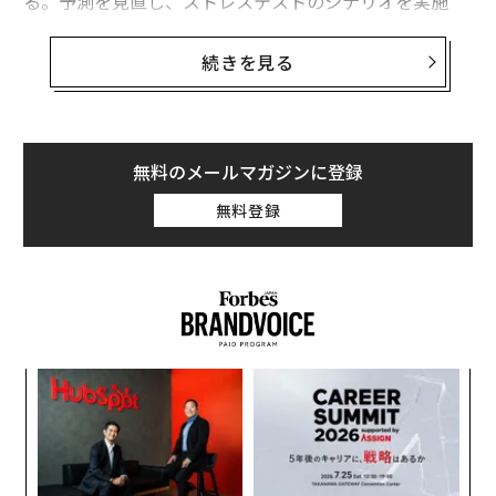
る。予測を見直し、ストレステストのシナリオを実施
し、下振れリスクをモデル化する。
続きを見る
しかし、影響力のあるリスク要因の1つが、ほとんど考
慮されていない。それは、企業リーダーシップの個人的
な財務健全性である。
無料のメールマガジンに登録
創業者、CEO、上級幹部にとって、個人の財務状況は事
無料登録
業と切り離せるものではなく、日々の意思決定を形作る
可能性がある。リーダーの財務状況が過度に集中してい
たり、流動性が低かったり、企業の長期戦略と整合して
いなかったりする場合、表面化することはないが組織の
成果に影響を与えるリスクをもたらす可能性がある。
財務ストレスが意思決定に与える影響
果を
「
EN
3
明
C
リーダーシップに関する意思決定は、現実的な心理的・
エ
る
財務的プレッシャーの下で行動する個人によってなされ
設オ
る。複数の研究により、財務ストレスが実行機能に影響
が