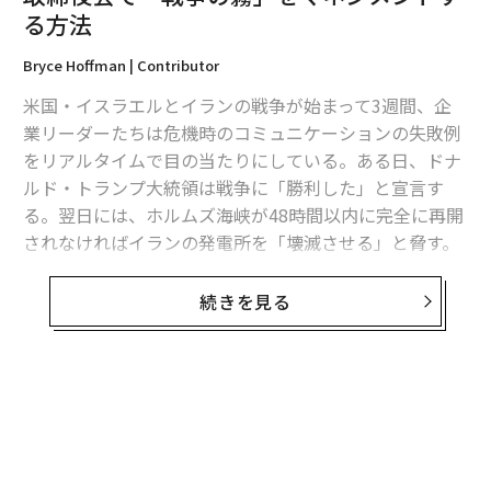
え、個人の財務状況に関連するストレスを報告している
る方法
ことが判明した。
Bryce Hoffman | Contributor
組織の意思決定に実際に影響を与えるため、上級リーダ
米国・イスラエルとイランの戦争が始まって3週間、企
ーは個人的な財務ストレスを無視することはできない。
業リーダーたちは危機時のコミュニケーションの失敗例
をリアルタイムで目の当たりにしている。ある日、ドナ
流動性がリーダーシップ行動に与える影響
ルド・トランプ大統領は戦争に「勝利した」と宣言す
る。翌日には、ホルムズ海峡が48時間以内に完全に再開
成功を判断する際、経営幹部はしばしば純資産に注目す
されなければイランの発電所を「壊滅させる」と脅す。
る。しかし、私の経験では、流動性こそが戦略的ポジシ
ョニングの柔軟性を維持するものである。
こうした揺れ動くシグナルは、単なる地政学の問題では
続きを見る
ない。市場、サプライチェーン、取締役会の意思決定を
経済研究は一貫して、流動性制約が起業家行動に影響を
リアルタイムで形作っているのだ。リーダーとして、こ
与え、リスク許容度や戦略的意思決定に影響を与える可
の不確実性を乗り越える能力は、今後数週間から数カ月
能性があることを示している。1993年に発表された全米
の間に極めて重要になるだろう。どうすればそれができ
経済研究所の論文は、
流動資本へのアクセス
が起業を追
るのか？高信頼性組織を構築することだ。
求する決定に実質的に影響することを示した。2022年8
月に発表されたデンマークの住宅所有者に関する研究で
エコノミストたちはすでに、この情報の混乱がリスク認