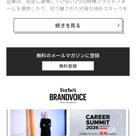
企業は、完全に連携していない2つの財務プラットフォ
ームを運用したり、切り離された冗長な技術スタックを
運用したりはしないだろう。しかし、人材に関しては、
多くの組織が今でもまさにそれを行っている。正社員を
続きを見る
採用するシステムが1つあり、外部人材を採用する別の
システムがある。適切な人材にアクセスするためのこの
断片的なアプローチは、プロジェクトの停滞、非効率な
リソース配分、重複した取り組み、そしてスピードが最
無料のメールマガジンに登録
も重要な瞬間における対応の遅れにつながる可能性があ
無料登録
る。
正社員と契約社員、コンサルタント、代理店、または組
み込みチームを組み合わせた統合人材モデルは、さまざ
まなメリットを提供する。高度に専門化されたスキルへ
の即座のアクセス、急増する需要への対応能力、そして
目
イノベーションを推進し、インパクトのあるROIを実現
の
するための、よりスケーラブルな方法である。問題は、
ン
革
正社員と柔軟な人材を同じエコシステムの一部として扱
ク