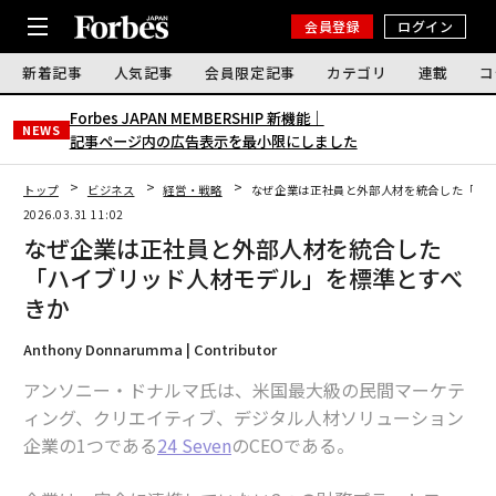
会員登録
ログイン
新着記事
人気記事
会員限定記事
カテゴリ
連載
コ
Forbes JAPAN MEMBERSHIP 新機能｜
NEWS
記事ページ内の広告表示を最小限にしました
トップ
ビジネス
経営・戦略
なぜ企業は正社員と外部人材を統合した「ハ
2026.03.31 11:02
なぜ企業は正社員と外部人材を統合した
「ハイブリッド人材モデル」を標準とすべ
きか
Anthony Donnarumma | Contributor
アンソニー・ドナルマ氏は、米国最大級の民間マーケテ
ィング、クリエイティブ、デジタル人材ソリューション
企業の1つである
24 Seven
のCEOである。