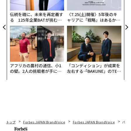
う統合された運用モデルが存在しないことだ。
た「
伝統を礎に、未来を再定義す
〈7.25(土)開催〉5年後のキ
なぜサイロ化された人材モデルが効率性と対応
る 125年企業BATが挑むス
ャリアに「戦略」はあるか。
力を損なうのか
モークレスな未来
トップエグゼクティブのキャ
リアに触れる1日│CAREER S
人材が固定された役割に紐づいた別々のシステムで管理
UMMIT 2026
されている場合、引き継ぎが増えるにつれて業務が遅く
なり、意思決定が遅れ、方向性が変化する中でチームが
連携を保つのに苦労する可能性がある。要するに、業務
はもはや静的な職務構造にきれいに対応する予測可能な
アフリカの農村の通信、小1
「コンディション」が成果を
パターンで到着しないということだ。ビジネスの優先事
の壁。2人の挑戦者が手にし
左右する――「BAKUNE」のTEN
た「次なる武器」
TIALが支える「挑戦者の明
項は、年間の人員計画よりもはるかに速く変化すること
日」
が多い。特にAI周辺の分野における新たな能力は、職務
記述書が追いつく前に出現している。このような環境で
は、正社員と柔軟な人材を別個のカテゴリーとして扱う
ことは、管理上の選択というよりも構造的な制約であ
る。
トップ
Forbes JAPAN BrandVoice
Forbes JAPAN BrandVoice
パシ
ハイブリッド人材モデルは、より良い前進の道を提供す