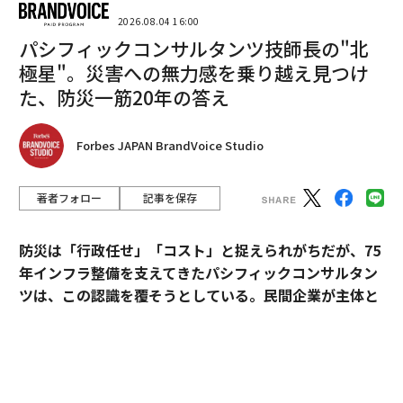
る。それは回避策としてではなく、標準的なオペレーテ
2026.08.04 16:00
ィングシステムとして見なされるべきである。
パシフィックコンサルタンツ技師長の"北
極星"。災害への無力感を乗り越え見つけ
ハイブリッド人材モデルが実際に変えるもの
た、防災一筋20年の答え
その核心において、ハイブリッドモデルは、人材が関与
し配置される方法が、固定された階層ではなく、調整さ
Forbes JAPAN BrandVoice Studio
れたフレームワークとして機能すべきであることを認識
している。正社員は、組織の知識、リーダーシップの継
著者フォロー
記事を保存
続性、長期的な価値創造にとって不可欠である。柔軟な
人材は、ニッチな専門知識と適応性を追加する。これら
防災は「行政任せ」「コスト」と捉えられがちだが、75
の要素が反応的に調達されるのではなく、一緒に計画さ
年インフラ整備を支えてきたパシフィックコンサルタン
れる場合、組織は明確性、信頼、勢いを維持しながら変
ツは、この認識を覆そうとしている。民間企業が主体と
化に対応できる。
なる新たなビジョン「サステナ∞レジリエンス社会」を
従来の人材計画が不十分な点
提唱。構想の旗振り役となった技師長・平川了治に、自
身の思いと共に、ビジョンの要諦を聞いた。
従来の人材計画の限界は、重要な転換期に最も顕著にな
る。新製品の発売が加速する。すでに複雑な変革イニシ