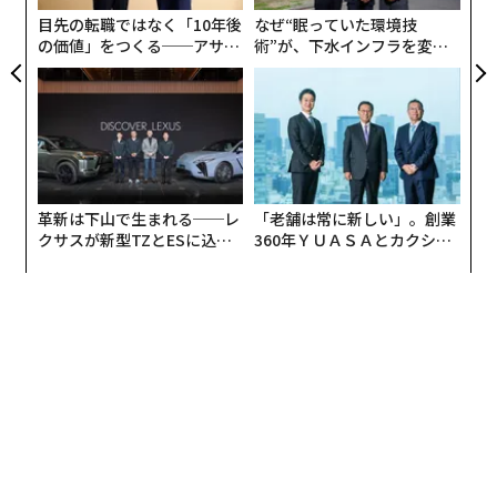
な
ー・レブキンは同プラットフォームで
投稿した
。
目先の転職ではなく「10年後
なぜ“眠っていた環境技
の価値」をつくる──アサイ
術”が、下水インフラを変え
ンの長期伴走型支援とは
たのか──産総研×月島JFE
リクシの記事ではFacebookのポリシーについて詳しく
アクアソリューションの10年
説明されており、ぜひ丹念に読んでほしい。また、ソー
シャルメディアインフルエンサーでコーチ兼ストラテジ
ストの
タニャ・スミス
も、この拡散デマについて優れた
オンライン解説を投稿しており、こちらも一見の価値が
ある。気候科学者として興味深いのは、このウイルス的
革新は下山で生まれる──レ
「老舗は常に新しい」。創業
拡散と気候ゾンビ理論にいくつかの類似点があること
クサスが新型TZとESに込め
360年ＹＵＡＳＡとカクシン
た「DISCOVER」の哲学
CEO田尻望が語る、AIを超え
だ。
る人の価値