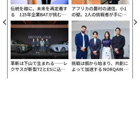
地球最古の精密な複眼、三葉虫の眼は5億年前に何を見ていたのか
伝統を礎に、未来を再定義す
アフリカの農村の通信、小1
る 125年企業BATが挑むス
の壁。2人の挑戦者が手にし
「メスに化ける」オスも 淡水魚ブルーギル、欺きの繁殖戦略に見る進化
モークレスな未来
た「次なる武器」
の本質
AI / 人工知能
SNS/ソーシャルメディア
タグ：
Facebook/フェイスブック
Meta/メタ
気候変動
ワクチン
プライバシー
陰謀論
パンデミック
思考
革新は下山で生まれる──レ
挑戦は個から始まり、共創に
クサスが新型TZとESに込め
よって加速する NORQAIN JA
た「DISCOVER」の哲学
PAN 特別座談会
advertisement