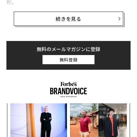
だ。
2026年9月号発売中
英語では「タッチミーノット（touch-me-not）」とも
続きを見る
呼ばれるツリフネソウ属（学名：Impatiens：ホウセン
最新号の購入はこちらから
カやインパチェンスを含むツリフネソウ科の植物）は、
自然界でも最も効率的な種子散布システムの一つを進化
させた。
メンバーシップに登録する
無料のメールマガジンに登録
無料登録
そのさやは、成熟するにつれて、内部に機械的な張力を
蓄積し、何かが触れると、その張力が一気に解放され
る。その結果、蓄積された弾性エネルギーが運動エネル
関連記事
ギーに変換され、種子を親株から数メートル先へと効果
的に飛ばすのだ。これは、「
爆発的裂開
」「爆発的種子
触れると爆発する植物、その巧妙な仕組みと戦略
散布」、あるいは「弾道散布」として知られる戦略だ。
“
眼は本当に心の窓だった、ヒトの眼に「白目」がある理由
オ
ジ
“
絶滅危機のサメとエイを守る──オーストラリアが158の重要海域をマッピ
シ
ング
グ