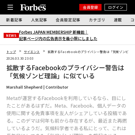
会員登録
ログイン
新着記事
人気記事
会員限定記事
カテゴリ
連載
コ
Forbes JAPAN MEMBERSHIP 新機能｜
NEWS
記事ページ内の広告表示を最小限にしました
トップ
サイエンス
拡散するFacebookのプライバシー警告は「気候ゾンビ理
2026.03.30 23:03
拡散するFacebookのプライバシー警告は
「気候ゾンビ理論」に似ている
Marshall Shepherd | Contributor
Metaが運営するFacebookを利用しているなら、目にし
たことがあるはずだ。Meta、Facebook、個人データの
使用に関する免責事項を友人がシェアしている投稿であ
る。このデマは何年も前から存在するが、最近また再燃
しているようだ。気候科学者である私にとって、これは