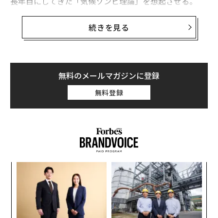
長年目にしてきた「気候ゾンビ理論」を想起させる。
デマを検証する
続きを見る
「Facebookは再び、MetaやAIに個人データを使用する
『許可』を与えないと宣言する同じ文章をシェアするユ
ーザーで溢れている。このような投稿が拡散されるのは
無料のメールマガジンに登録
初めてではないが、依然としてデマである」と、フィリ
ピン・スター紙でアイエ・リクシは
記している
。同氏は
無料登録
さらにこう続けた。「3月初旬以降、ユーザーは2種類の
コピペ文を共有している。どちらも、この長文をフィー
ドに投稿しなければ、プラットフォームがプロフィール
の写真や情報を使用するとFacebookユーザーに警告す
る内容だ」。同氏はまた、あるバージョン（私も見たこ
とがある）が有名な報道機関を引用していることも指摘
“
した。「投稿コンテンツをMetaに所有されないためには
オ
ジ
定型文をコピペしなければならないという繰り返し登場
A
する警告は、今回も復活したが、依然として虚偽であ
顧客
pa
る」と、元ニューヨーク・タイムズ記者のアンドリュ