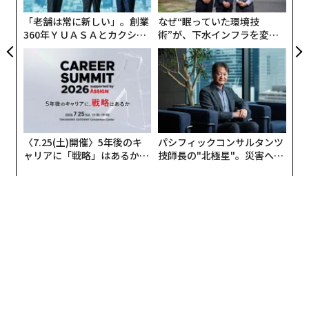
成長についての会話は1回では足りない。キャリアの前
進は、時間をかけた継続的な対話で築かれる。評価面談
「老舗は常に新しい」。創業
なぜ“眠っていた環境技
360年ＹＵＡＳＡとカクシン
術”が、下水インフラを変え
のときだけでなく、定例のチェックインで育成目標を取
CEO田尻望が語る、AIを超え
たのか──産総研×月島JFE
り上げよう。何に取り組み、何を学び、合意した期待値
る人の価値
アクアソリューションの10年
に対してどう進んでいるかを共有する。
重くする必要はない。「今四半期はステークホルダーと
のコミュニケーション改善に注力していて、これまでに
こんなことをしてきました」といったシンプルな報告
〈7.25(土)開催〉5年後のキ
パシフィックコンサルタンツ
ャリアに「戦略」はあるか。
技師長の"北極星"。災害への
で、成長が見え、文脈にも合う状態を保てる。
トップエグゼクティブのキャ
無力感を乗り越え見つけた、
リアに触れる1日│CAREER S
防災一筋20年の答え
この継続的なアプローチによって、昇進の議論が水面下
UMMIT 2026
で行われるとき、あなたの名前がすでに会話に上がって
いる状態になる。土壇場で野心を持ち込むのではなく、
ずっと前から強化し続けてきたことになる。
リーダーに圧をかけずに、可視性を保つ
翻訳＝長谷睦/ガリレオ
可視性は重要だが、どう作るかがすべてを左右する。自