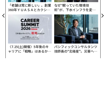
試してほしい。感情知性と長期的な視点が伝わる。
「老舗は常に新しい」。創業
なぜ“眠っていた環境技
360年ＹＵＡＳＡとカクシン
術”が、下水インフラを変え
CEO田尻望が語る、AIを超え
たのか──産総研×月島JFE
そこから、焦点を自分がコントロールできることへ移
る人の価値
アクアソリューションの10年
す。現時点のパフォーマンスへのフィードバックや、ど
こでストレッチできるかを尋ねよう。こうすることで勢
いが保たれ、「せっかち」ではなく「コミットしてい
る」人として位置づけられる。昇進は、適切な瞬間に求
める人だけでなく、
〈7.25(土)開催〉5年後のキ
パシフィックコンサルタンツ
一貫して準備ができていることを示す人
に与えられるこ
ャリアに「戦略」はあるか。
技師長の"北極星"。災害への
トップエグゼクティブのキャ
無力感を乗り越え見つけた、
とが多い。
リアに触れる1日│CAREER S
防災一筋20年の答え
UMMIT 2026
約束ではなく、道筋を求める
昇進がすぐに用意できないときは、保証を求めるより
も、明確な道筋を求めるほうがはるかに効果的だ。約束
はタイミングや自分ではどうにもならない要因に左右さ
れるが、道筋があれば具体的に目指すべきものができ
る。