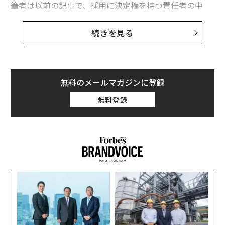
筆者は以前の記事で、採用に決定権を持つ責任者の中
始めよう。ストレッチ業務は、肩書きが変わる前に準備
で、「AI生成の履歴書が採用プロセスの遅延を引き起こ
ができていることを示す最も有効な方法の1つだ。プロ
し、選考を妨げている」と主張する者が3分の2以上に達
続きを見る
ジェクトのリード、若手のメンタリング、部門横断の取
しているという調査結果を紹介した。これは、履歴書に
り組みのオーナーシップなどの機会を探す。そして自分
掲載されているスキルや経験が、応募者が本当に持って
のインパクトが見える状態にすることが欠かせない。努
いるものなのか、確かめることが難しくなっているため
力ではなく成果に焦点を当てた
アップデート
を共有しよ
だ。
無料のメールマガジンに登録
う。
無料登録
レジュメ・ジーニアスの調査は、最近の応募書類にみら
例えば、「プロジェクトを支援しました」ではなく、
れる特徴に基づいて、AI生成の履歴書に対する採用側の
「チーム間の調整を主導し、遅延を減らして納期どおり
見方を、より詳しく伝えている：
の提供を維持しました」と言う。意思決定者が求めるの
は、こうした証拠だ。ストレッチ業務は、次の役割に向
けた試運転だと捉えるとよい。証拠を積み上げるほど、
機会が訪れたときにリーダーがあなたの昇進を正当化し
〜
やすくなる。
金
個
革
会話を継続する
ェ
ク
た「