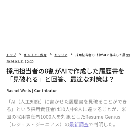
例えば、「今後数カ月で何を示せば、次のレベルの候補
として検討してもらえますか？」と言ってみる。会話
が、具体的な期待値、スキル、成果へと移る。また、肩
書きではなく成長に焦点を当てていることも伝わる。
このアプローチが重要なのは、組織と社員の間でキャリ
アの進み方に対する認識にずれがあることが少なくない
トップ
キャリア・教育
キャリア
採用担当者の8割がAIで作成した履歴書
からだ。調査では、
人事リーダーの60%
が「自社は明確
2026.03.31 12:30
なキャリアパスを提供している」と考える一方、同じよ
採用担当者の8割がAIで作成した履歴書を
うに感じている社員は36%にとどまる。明確化を求める
「見破れる」と回答、最適な対策は？
ことで、そのギャップを埋める助けになる。期待値が定
Rachel Wells | Contributor
義できたら、それを記録し、定期的に見直し、進捗を追
跡して、あなたと上司が同じ方向を向き続けられるよう
「AI（人工知能）に書かせた履歴書を見破ることができ
にしよう。
る」という採用責任者は10人中8人に達することが、米
国の採用責任者1000人を対象としたResume Genius
ストレッチ業務を「証拠」にする
（レジュメ・ジーニアス）の
最新調査
で判明した。
望む役割にまだ就いていないなら、その一部を先に担い