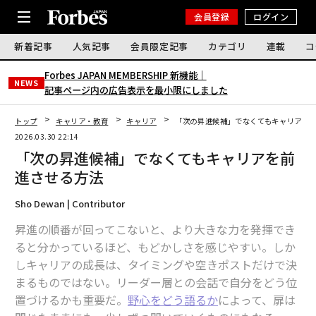
会員登録
ログイン
新着記事
人気記事
会員限定記事
カテゴリ
連載
コ
Forbes JAPAN MEMBERSHIP 新機能｜
NEWS
記事ページ内の広告表示を最小限にしました
トップ
キャリア・教育
キャリア
「次の昇進候補」でなくてもキャリアを
2026.03.30 22:14
「次の昇進候補」でなくてもキャリアを前
進させる方法
Sho Dewan | Contributor
昇進の順番が回ってこないと、より大きな力を発揮でき
ると分かっているほど、もどかしさを感じやすい。しか
しキャリアの成長は、タイミングや空きポストだけで決
まるものではない。リーダー層との会話で自分をどう位
置づけるかも重要だ。
野心をどう語るか
によって、扉は