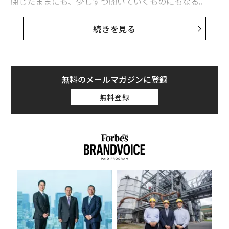
閉じたままにも、少しずつ開いていくものにもなる。
目指すべきは、昇進の話を無理に持ち込むことではな
続きを見る
い。思慮深く、方向性が一致し、無視しにくい形で、時
間をかけて会話を育てていくことだ。ここでは、準備が
できていることを示し、認識をそろえ、キャリアの勢い
を保つために役立つ、5つの実践的なアプローチを紹介
無料のメールマガジンに登録
する。
無料登録
タイミングを認めつつ、勢いを失わない
この状況に向き合ううえで有効なのは、野心を弱めずに
現実を認めることだ。予算サイクル、チーム構成、組織
の優先順位など、タイミングの制約を理解している社員
は、リーダーから評価されやすい。
〜
金
個
「いつ昇進できますか？」と尋ねる代わりに、「すぐに
革
ェ
というタイミングではないかもしれませんが、次のレベ
ク
た「
ルに向けて積み上げを続けたいです」といった言い方を