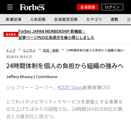
会員登録
ログイン
新着記事
人気記事
会員限定記事
カテゴリ
連載
コ
Forbes JAPAN MEMBERSHIP 新機能｜
NEWS
記事ページ内の広告表示を最小限にしました
トップ
ビジネス
経営・戦略
24時間体制を個人の負担から組織の強みへ
2026.03.29 03:37
24時間体制を個人の負担から組織の強みへ
Jeffery Khoury | Contributor
ジェフリー・コーリー、
KŌZĒ Stays
創業者兼CEO
とりわけホスピタリティやサービスを基盤とする事業を
立ち上げたばかりの段階では、24時間365日の対応が競
合との差別化に役立つ。
すべてのメッセージに素早く返答し、課題を解決できれ