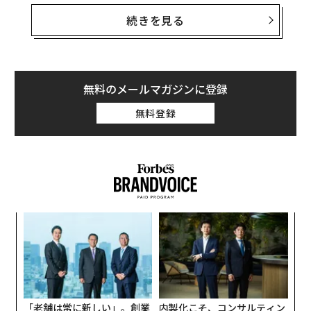
ば、顧客はそのレスポンスの良さを記憶する。それは信
続きを見る
頼と紹介につながり、企業の評判の一部になっていく。
だが事業が拡大すると、同じ水準のサービスを維持する
には、それを支える別の仕組みが必要になる。
無料のメールマガジンに登録
私は、毎週数百件の滞在を調整するホスピタリティ・オ
無料登録
ペレーション企業を率いている。スケールの過程で学ん
だことは明快だ。対応可能であることは約束しやすい
が、一貫した対応可能性は設計があって初めて実現す
る。レスポンスが1人に依存していると、成長は必然的
に組織を「個人の手の届く範囲」を超えて進化させる。
目的はレスポンスを落とすことではない。特定の個人に
「
依存せず、確実に提供できる形で届けることである。
─
ら
顧客が求めているのは、安心感であることが多
“
オ
い
ジ
多くの顧客が連絡してくるのは、何かが不確かだと感じ
「老舗は常に新しい」。創業
内製化こそ、コンサルティン