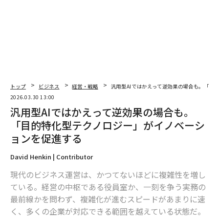
セスに関する質問、ゲストの混乱、予約の調整といった
一般的な状況について、標準業務手順（SOP）を必ず文
書化しておくべきだ。各シナリオには、対応の期待値、
判断権限、時間に関するガイドラインを含める。
私たちの組織で最大の業務改善となったのは、サポート
スタッフが日常的な状況を自力で自信を持って解決でき
トップ
ビジネス
経営・戦略
汎用型AIではかえって逆効果の場合も。「目
るようになったときだ。リアルタイムの指示に頼るので
2026.03.30 13:00
はなく、チームメンバーは定めたプロセスに従える。こ
汎用型AIではかえって逆効果の場合も。
れによりサービスのスピードは高いまま保たれ、現場担
「目的特化型テクノロジー」がイノベーシ
当者が明確な範囲内で一般的な依頼に対応できるため一
ョンを促進する
貫性も高まる。監督者は例外対応に集中でき、経営層が
関与する必要があるのは、安全や中核オペレーションに
David Henkin | Contributor
影響する問題に限られる。
現代のビジネス運営は、かつてないほどに複雑性を増し
ている。経営の中枢である役員室か、一刻を争う実務の
総じて、明確さは自信を高め、定義されたオーナーシッ
最前線かを問わず、複雑化が進むスピードがあまりに速
プは説明責任を高め、自律性は統制を強める。要する
く、多くの企業が対応できる範囲を越えている状態だ。
に、意思決定の方法を標準化することが重要なのであ