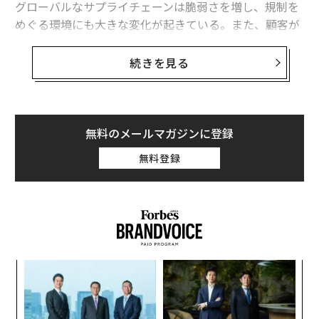
グローバルなサプライチェーンは脆弱さを増し、規制を
る。
めぐる環境にも大きな変化が起きている。また、顧客が
商品に求めるものも個別化が進み、企業が扱うデータ量
24時間365日のチームは、オペレーションの洞
は爆発的に増加している。
続きを見る
察システムになる
継続的なコミュニケーションは可視性も生む。繰り返さ
企業のビジネス運営が複雑さを増すにつれて、汎用型の
れる質問は、案内を明確にする機会を示す。特定の要望
テクノロジーやソフトウェア・ソリューションでは、個
は予測可能な時間帯に出るはずである。私たちの場合、
別の状況についていけなくなるケースが多くなってい
無料のメールマガジンに登録
深夜のメッセージの一部は緊急事態ではなく、防げたは
る。そこで先進的な企業は、別の道を選択している──
無料登録
ずの誤解を示していた。
それが、「目的特化型（パーパスビルト：purpose-buil
t）」のテクノロジーだ。
これを受けて私たちは、到着案内を見直し、準備手順を
標準化し、滞在前のコミュニケーションを改善した。そ
目的特化型テクノロジーとは、汎用型テクノロジー（Ge
の結果、緊急の連絡は減少し、全体の事業活動は拡大を
neral-purpose technology）と対比的に使われる概念
続けた。カスタマーサービスチームは、オペレーション
で、具体的には、業界や事業における課題特有の、細か
「
に対応するだけではない。オペレーションを改善するの
い差異が重要なワークフロー専用に作られたプラットフ
─
だ。
ォームやアプリケーション、システムを指す。これを導
ら
“
入することで、効率性の向上だけでなく、イノベーショ