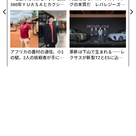
たときだ。誰かが状況を把握し、責任を持っていること
360年ＹＵＡＳＡとカクシン
グの本質だ レバレジーズが
CEO田尻望が語る、AIを超え
実践する、次世代ファームの
の確認を求めている。素早い確認応答は、解決策そのも
る人の価値
全貌
のと同じくらい重要な場合が多い。担当が明確になった
時点で、そのやり取りはすでに前向きなものになる。
この気づきによって私たちは、24時間365日のサービス
を「即時の問題解決」というより、「いつでも適切な対
アフリカの農村の通信、小1
革新は下山で生まれる──レ
応を保証すること」として捉え直すようになった。この
の壁。2人の挑戦者が手にし
クサスが新型TZとESに込め
視点は、組織をどう成長させ、どう構造化するかを形づ
た「次なる武器」
た「DISCOVER」の哲学
くり得る。
構造とSOPが、対応可能性のスケールを可能に
する
サービス量が増えるにつれ、チームは意思決定の明確さ
を求める。私の経験では、従業員は自信を持って一貫し
て行動するための指針を自然と好む。
そのため、到着遅延、軽微なメンテナンスの懸念、アク