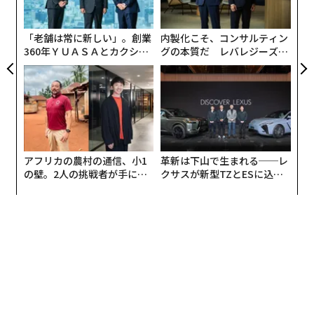
オ
また、常時対応が必要だとしても、個人が常に対応でき
ンを生み出すプロセスの大幅な変革という成果が得られ
ジ
る必要はないことを認識した。そこで、スケジュール制
る。
「老舗は常に新しい」。創業
内製化こそ、コンサルティン
のカバー体制と、構造化された引き継ぎを導入した。担
360年ＹＵＡＳＡとカクシン
グの本質だ レバレジーズが
当時間中は、そのチームメンバーが入ってくる連絡に完
CEO田尻望が語る、AIを超え
実践する、次世代ファームの
全にオーナーシップを持つ。担当時間外は、責任が次の
る人の価値
全貌
シフトへ明確に移管される。
この方法なら、顧客は途切れないサポートを体感でき、
従業員は明確な集中と説明責任のもとで働ける。
アフリカの農村の通信、小1
革新は下山で生まれる──レ
の壁。2人の挑戦者が手にし
クサスが新型TZとESに込め
リーダーシップの転換
た「次なる武器」
た「DISCOVER」の哲学
最も重要な変化は社内で起きた。支援体制が明確になる
ことで、リーダーの注意は採用、育成、プロセス改善へ
と移っていった。繰り返し寄せられる質問に答える代わ
りに、その質問が生まれないようにシステムを磨ける。
これにより、量が増えてもオペレーションはより予測可
能になり、維持もしやすくなる。