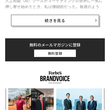
人工知能（AI）ツールがマーケティングの世界に一気に
押し寄せ始めたとき、私は懐疑的だった。毎週のよう
に、バイラルコンテンツ、自動エンゲージメント、「10
倍成長」を約束する新しいプラットフォームが現れた。
続きを見る
ビジネスにおいて、私は誇大宣伝には注意するよう学ん
できた。
無料のメールマガジンに登録
だが、一蹴する代わりに、試してみることにした。理論
無料登録
としてではない。ウェビナーを通してでもない。実際の
ワークフローで、本物のチームとともに、本物のキャン
ペーンで。
そして、そこで分かったことがある。
AIはソーシャルメディアマーケターを置き換えているの
「
左右
ではない。構造があるのは誰で、ないのは誰かをあぶり
T
出しているのだ。
〜
日
金