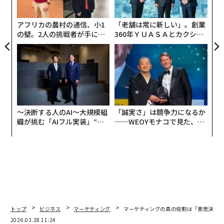
個
AIは強いチームをより速くし、弱いチームを可
ェ
視化する
アフリカの農村の通信、小1
「老舗は常に新しい」。創業
の壁。2人の挑戦者が手にし
360年ＹＵＡＳＡとカクシン
コンテンツの企画と制作にAIツールを組み込み始める
た「次なる武器」
CEO田尻望が語る、AIを超え
る人の価値
と、構造化されたチームと、そうでないチームの差は、
ほとんど即座に明らかになった。
明確なブランドボイス、定義されたターゲットオーディ
エンス、整理されたコンテンツシステムを持つチーム
〜決断する人のAI〜大規模組
「誠実さ」は競争力になるか
は、AIを使ってより速く、より賢く動けた。
織が挑む「AIフル実装」“使
──WEOYモナコで見た、く
う”企業から“動く”企業へ【N
ら寿司の経営哲学
TTドコモビジネス×PwC】
一方、明確さを欠くチームは、コンテンツ量は増えた
が、コンテンツの質は上がらなかった。
AIはキャプションを一日中生成できる。だが、ポジショ
ニングが曖昧なら、混乱を大規模に増幅させるだけであ
る。
トップ
ビジネス
マーケティング
マーケティングの真の役割は「意思決定
2026.03.28 11:24