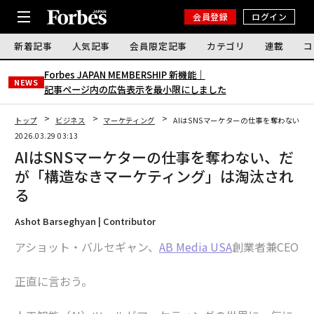
会員登録
ログイン
新着記事
人気記事
会員限定記事
カテゴリ
連載
コ
Forbes JAPAN MEMBERSHIP 新機能｜
NEWS
記事ページ内の広告表示を最小限にしました
トップ
ビジネス
マーケティング
AIはSNSマーケターの仕事を奪わない
2026.03.29 03:13
AIはSNSマーケターの仕事を奪わない、だ
が「構造なきマーケティング」は淘汰され
る
Ashot Barseghyan | Contributor
アショット・バルセギャン、
AB Media USA
創業者兼CEO
正直に言おう。