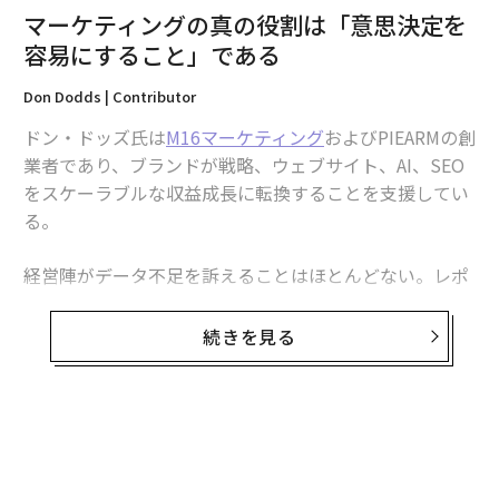
これが最初の大きな学びだった。AIは戦略をつくるので
マーケティングの真の役割は「意思決定を
はない。すでに存在しているものを増幅する。
容易にすること」である
コンテンツ制作は、もはや最も難しい部分では
Don Dodds | Contributor
ない
ドン・ドッズ氏は
M16マーケティング
およびPIEARMの創
数年前まで、ソーシャルメディアで一貫したコンテンツ
業者であり、ブランドが戦略、ウェブサイト、AI、SEO
を制作するには、かなりの時間と人手が必要だった。ブ
をスケーラブルな収益成長に転換することを支援してい
レインストーミング、下書き、編集、修正、再利用。
る。
今日では、AIツールが次のことを可能にしている。
経営陣がデータ不足を訴えることはほとんどない。レポ
ートにはアクセス可能だ。ダッシュボードはリアルタイ
• 数秒でキャプションのバリエーションを下書きする
ムで更新される。業績指標は定期的に議論される。しか
続きを見る
し多くの組織では、マーケティングに関する会話は依然
• 動画のフック案を提案する
として重苦しく感じられる。議論は長引く。優先順位は
頻繁に変わる。施策は成熟する前に再スタートする。業
• 長文コンテンツを短い投稿に要約する
績が許容範囲に見える場合でも、意思決定はしばしば本
来あるべき姿よりも困難に感じられる。
• ビジュアルのコンセプトを生成する