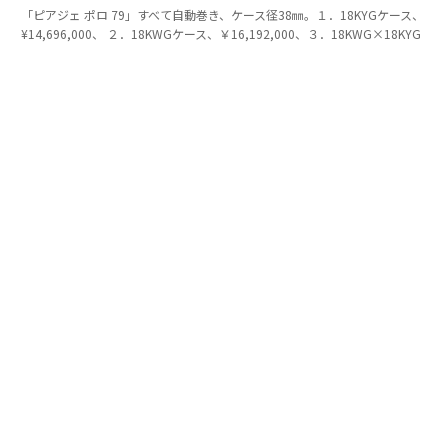
「ピアジェ ポロ 79」すべて自動巻き、ケース径38㎜。１．18KYGケース、
¥14,696,000、 ２．18KWGケース、￥16,192,000、３．18KWG×18KYG
ケース、¥16,016,000〈ピアジェ／ピアジェ コンタクトセンター Tel:0120-
73-1874〉
進化するスタイルを楽しむ
1979年に誕生した「ポロ」はそのスタイルを継承しなが
ら、時代に合わせて進化を重ねた、そして2016年に誕生
した「ピアジェ ポロ S」によって、モダンなラグジュ
アリースポーツウォッチとしての地位を確立する。ケー
スはラウンドだが、ダイヤルはクッション型になってお
り、シンプルなデザインの中に表現力の高さが見える。
この人気モデルが、2026年に「ピアジェ ポロ シグネチ
ャー」として進化を果たした。ダイヤルのゴドロン模様
が、より立体的かつ表情豊かになっており、美しい時計
を作りたいという気持ちの強さを感じさせる。