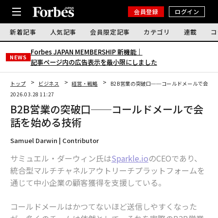
会員登録
ログイン
新着記事
人気記事
会員限定記事
カテゴリ
連載
コ
Forbes JAPAN MEMBERSHIP 新機能｜
NEWS
記事ページ内の広告表示を最小限にしました
トップ
ビジネス
経営・戦略
B2B営業の突破口──コールドメールで会話
2026.03.28 11:27
B2B営業の突破口──コールドメールで会
話を始める技術
Samuel Darwin | Contributor
サミュエル・ダーウィン氏は
Sparkle.io
のCEOであり、
統合型マルチチャネルアウトリーチプラットフォームを
通じて中小企業の顧客獲得を支援している。
コールドメールはかつてないほど送信しやすくなった