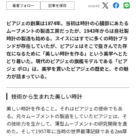
・会話が適格な機会に転換するかどうか
著者フォロー
記事を保存
返信量が多いが会話が弱い場合、ターゲティングが広す
ピアジェの創業は1874年。当初は時計の心臓部にあたる
ぎることが多い。ミーティングは発生するが機会が進展
ムーブメントの製造工房だったが、1943年からは自社製
しない場合、問題の枠組みが通常外れている。指標は、
時計の製造も始める。スイスにはすでに多くの時計ブラ
単なる活動ではなく、パイプラインの質の改善を導くべ
ンドが存在していたが、ピアジェはそこで抜きんでた存
きだ。
在になるために「美しい時計を作る」という美学へとた
どり着いた。現代のピアジェの旗艦モデルである「ピア
長期的な営業能力としてのコールドメール
ジェ ポロ」は、美学を貫いたピアジェの歴史と、その魅
コールドアウトリーチはしばしば必要なタスクと見なさ
力が詰まっている。
れる。私はそれを、組織が購入者にどのようにアプロー
チするかを反映する能力と見なしている。すべてのメー
技術から生まれた美しい時計
ルは、意図、明確さ、受信者の時間への敬意を伝えるべ
きだ。時間の経過とともに、それらのシグナルがあなた
美しい時計を作ること。それはピアジェの使命でもあ
の評判を形成する。
る。元々ムーブメントの製造をしていたピアジェは、そ
の技術力を生かして、薄型ムーブメントの研究開発を進
私の経験では、コールドメールは購入者がメールを嫌い
めた。そして1957年に当時の世界最薄記録である2㎜厚
だから失敗するのではない。メッセージが関連性を確立