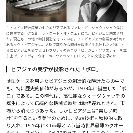
関連記事
１・スイス時計産業の中心エリアであるヴァレ・ド・ジュウ（ジュウ渓谷）
汎用型AIではかえって逆効果の場合も。「目的特化型テクノロジー」がイ
に位置する小さな街「ラ・コート・オ・フェ」にて、ピアジェは創業され
ノベーションを促進する
た。現在もこの地で時計製造を行っている。２・ピアジェの創業家4代目で
あるイヴ・ピアジェは、大胆で華やかな時計を数多く生み出した人物。さ
ソニーがPS5を値上げ、この1年で2度目の価格改定 日本価格は9万7980円
らにピアジェを愛するセレブリティの集まり「ピアジェ・ソサエティ」を立
ち上げ、アンディ・ウォーホルやアラン・ドロンらとの交流を深めた
建設業界の変革：石油と金属からシリコン、データ、AIへ
ピアジェの美学が投影された「ポロ」
リライアンス、サムスン物産と30億ドルのグリーンアンモニア長期供給契
薄型ケースを用いたピアジェの創造的な時計たちの中で
約を締結
も、特に歴史的価値があるのが、1979年に誕生した「ポ
テクノロジー時代の事業開発者育成──適応力と学習意欲が成功の鍵に
ロ」である。この時代は、高性能なクオーツウォッチの
誕生によって伝統的な機械式時計は時代遅れとされ、市
タグ：
Eメール
営業/セールス
場から消えつつあった。しかしピアジェは“美しい時
計”を作るという美学のために、先端技術も積極的に取
り入れ、1976年に3.1㎜厚という当時世界最薄のクオー
advertisement
ツ式ムーブメント、Cal.7Pを発表。そしてこのムーブメ