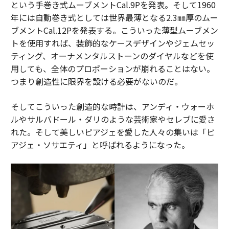
という手巻き式ムーブメントCal.9Pを発表。そして1960
することなく注意を求めるときに失敗する。アウトリー
年には自動巻き式としては世界最薄となる2.3㎜厚のムー
チが洞察、明確さ、誠実な意図に基づいている場合、コ
ブメントCal.12Pを発表する。こういった薄型ムーブメン
ールドメールは生産的な会話につながる。そしてそれら
トを使用すれば、装飾的なケースデザインやジェムセッ
の会話こそが、持続可能なB2B関係と収益が始まる場所
ティング、オーナメンタルストーンのダイヤルなどを使
なのだ。
用しても、全体のプロポーションが崩れることはない。
つまり創造性に限界を設ける必要がないのだ。
（
forbes.com 原文
）
そしてこういった創造的な時計は、アンディ・ウォーホ
ルやサルバドール・ダリのような芸術家やセレブに愛さ
れた。そして美しいピアジェを愛した人々の集いは「ピ
2026年9月号発売中
アジェ・ソサエティ」と呼ばれるようになった。
最新号の購入はこちらから
メンバーシップに登録する