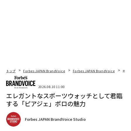
した。
結論は明快だった。表面的なパーソナライゼーションは
思慮深く見えるかもしれないが、関連性を生み出さな
い。問題の枠組みが外れているか、オーディエンスの適
合性が緩い場合、慎重に調整されたメールでさえ無視さ
れる。
返信率を超えた成功の測定
トップ
Forbes JAPAN BrandVoice
Forbes JAPAN BrandVoice
エレ
すべての返信が等しいわけではない。コールドメールの
パフォーマンスを評価する際、私は以下に焦点を当てる
2026.08.10 11:00
ことを推奨する。
エレガントなスポーツウォッチとして君臨
する「ピアジェ」ポロの魅力
・返信が適切なオーディエンスから来ているかどうか
・返信が意味のある会話に変わるかどうか
Forbes JAPAN BrandVoice Studio