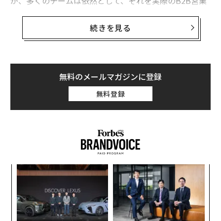
が、多くのチームは依然として、それを実際のB2B営業
の会話につなげることに苦戦している。より優れたデー
タ、自動化ツール、AI搭載のパーソナライゼーションが
続きを見る
あっても、私は今でも同じ質問を耳にする。なぜ我々の
コールドアウトリーチは活動を生み出すように見えるの
に、パイプラインを生み出さないのか。
無料のメールマガジンに登録
私の経験では、問題は量でも、タイミングでも、ツール
無料登録
でもない。意図である。ほとんどのコールドメールは、
売るために書かれている。
私は過去に、コールドメールのより
戦術的な手法
につい
て書いたが、
メカニクス
を超えて、コールドメールを会
話を始める方法として捉えることが重要だと考えてい
ンツ
エ
る。その最初の会話こそが、真の営業の進展が始まる場
への
チ
所なのだ。
た、
ェ
な
術
コールドメールが営業メッセージとして扱われ
た
ると失敗する理由