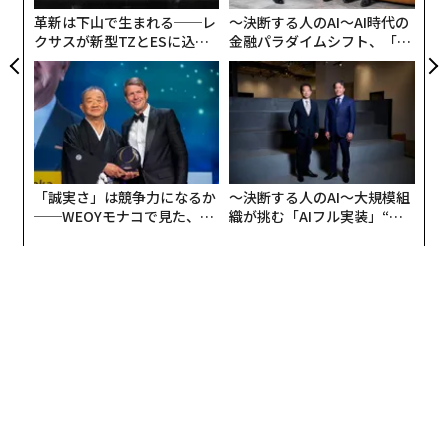
ア
革新は下山で生まれる──レ
〜決断する人のAI〜AI時代の
私が目にする最も一般的な間違いの1つは、最初のメー
クサスが新型TZとESに込め
金融パラダイムシフト、「超
た「DISCOVER」の哲学
個別化」の核心 【MUFG×ウ
ルで自社製品を説明しようとすることだ。機能重視のメ
ェルスナビ×PwC】
ッセージ、価値提案、早期のデモ依頼は、摩擦を生み出
す傾向がある。購入者がそれらを無視するのは、必ずし
もメールが嫌いだからではなく、そうした種類のメッセ
ージが彼らの当面の優先事項と一致していないからだ。
「誠実さ」は競争力になるか
〜決断する人のAI〜大規模組
コールドメールは提案書でも、要約されたピッチでもな
──WEOYモナコで見た、く
織が挑む「AIフル実装」“使
い。その役割ははるかにシンプルだ。議論を続ける権利
ら寿司の経営哲学
う”企業から“動く”企業へ【N
TTドコモビジネス×PwC】
を獲得することである。チームがそのマインドセットを
採用すると、返信の質と会話の深さの両方が向上する。
関連性は説得よりも効果的である
B2B購入者は、営業担当者と関わる前に十分な情報を得
ている。メールが届く頃には、彼らはすでに選択肢を調
査し、意見を形成している。