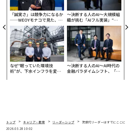
「主要なポイントは、専制者の行為が、より良い選択肢
無
にアクセスする我々の能力を曖昧にしているということ
防
「誠実さ」は競争力になるか
〜決断する人のAI〜大規模組
だ」とラムジー氏は述べた。「もし我々が、人為的に制
──WEOYモナコで見た、く
織が挑む「AIフル実装」“使
約された選択の影響を排除できたら、あなた自身、あな
ら寿司の経営哲学
う”企業から“動く”企業へ【N
たの組織、そして国家にとって、どのような可能性が開
TTドコモビジネス×PwC】
けるか想像してほしい。最良の結果につながる真の意思
決定を行うことは、我々の手の届く範囲にある。私がこ
れらのアイデアを共有するのは、それらが完璧だからで
はなく、その恩恵を目の当たりにしてきたからだ。何度
なぜ“眠っていた環境技
〜決断する人のAI〜AI時代の
も何度も、人間の精神は悪意や困難な状況に打ち勝って
術”が、下水インフラを変え
金融パラダイムシフト、「超
きた」
たのか──産総研×月島JFE
個別化」の核心 【MUFG×ウ
アクアソリューションの10年
ェルスナビ×PwC】
自身のキャリアからの実例と歴史上の人物からの時代を
超えた教訓を交えながら、ラムジー氏は読者に、業界、
信念、境界を越えて繁栄できる回復力のあるマインドセ
ットを構築するよう促す。本書は、思考の専制を超越
し、真の自分を反映した大胆で原則に基づいた選択をし
トップ
キャリア・教育
リーダーシップ
次世代リーダーはすでにここにい
たいと願うすべての人にとって、必読の一冊である。
2026.03.28 10:02