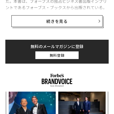
た。本書は、フォーブスの独占ビジネス書出版インプリ
ントであるフォーブス・ブックスから出版されている。
「The Tyranny of False Choices」において、ラムジー氏
続きを見る
は30年以上にわたる境界を越えたリーダーシップ経験を
活かし、制度から内なる疑念に至るまで、影響力のシス
テムがいかに我々の真の意思決定能力を制限しているか
を明らかにする。本書は現状批判にとどまらず、思考を
無料のメールマガジンに登録
操作するよう設計された世界において、独立した思考を
無料登録
取り戻すことを目指している。
ラムジー氏は、社会的圧力、階層的システム、誤解を招
く物語によって強化された偽りの二者択一のシナリオ
が、いかに個人や組織を平凡なパターンに閉じ込めてい
るかを明らかにする。しかし、道徳的明晰さ、批判的分
革
析、実体験に根ざした枠組みを通じて、読者に操作に抵
ク
抗し、自らの道を切り開くためのツールを提供する。
た「
パ
技