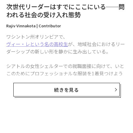
次世代リーダーはすでにここにいる──問
本リリースは、フォーブス・ブックス（アドバンテー
われる社会の受け入れ態勢
ジ・メディア・グループがライセンスに基づき運営）を
代表して投稿されている。
Rajiv Vinnakota | Contributor
ワシントン州オリンピアで、
著者について
ヴィー・レという名の高校生
が、地域社会におけるリー
レイ・ラムジー氏
は、
ネイサン・カミングス財団
の理事
ダーシップの新しい形を静かに生み出している。
長兼CEO、
セントリ・キャピタル
の創業者兼CEO、およ
びセントリ・テック財団の創業者兼会長を務める。複数
シアトルの女性シェルターでの就職面接に向けて、いと
のセクターにわたり30年以上の経営幹部経験を持つベテ
このためにプロフェッショナルな服装を1着見つけよう
ランリーダーであり、エンタープライズ・コミュニテ
と奔走したことから始まったこの取り組みは、WhereWe
ィ・パートナーズの理事長を務め、ワン・エコノミー・
arという若者主導の活動へと発展した。この活動は、寄
続きを見る
コーポレーションを設立。テクノロジーへのアクセスと
付を慈善ではなくケアとして扱う。彼女のチームはま
関連コンテンツを通じて、世界中の数十万人を経済的機
ず、シェルターに実際に何が必要かを尋ねることから始
会につなぐデジタル・インクルージョン・イニシアチブ
める。そして、それらの物品を届けるための的を絞った
の先駆者となった。
寄付活動を組織する。多くの場合、新しい靴下や下着な
ど、寄付袋に入ることが稀な必需品だ。
同氏のキャリアは、オレゴン州住宅・コミュニティサー