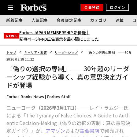
会員登録
ログイン
新着記事
人気記事
会員限定記事
カテゴリ
連載
コ
Forbes JAPAN MEMBERSHIP 新機能｜
NEWS
記事ページ内の広告表示を最小限にしました
トップ
キャリア・教育
リーダーシップ
「偽りの選択の専制」──30年超
2026.03.28 11:22
「偽りの選択の専制」──30年超のリーダ
ーシップ経験から導く、真の意思決定ガイ
ドが登場
Forbes Books News | Forbes Staff
ニューヨーク（2026年3月17日）
──レイ・ラムジー氏
による「The Tyranny of False Choices: A Guide to Auth
entic Decision-Making（偽りの選択の専制：真の意思決
定ガイド）」が、
アマゾン
および
主要書店
で発売され