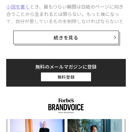
ためのニッチな機会にとどまることはできず、アメリカ
小説を書く
とき、最もつらい瞬間は白紙のページに向き
で成長することの意味の一部にならなければならないと
合うことから生まれるとは限らない。もっと後になっ
いう認識だ。
て、自分が愛しているものを削除しなければならないと
きに訪れる。美しく練り上げた段落。気の利いた言い回
この変化は、市民的リーダーシップが人生の後半に突然
し。何時間もかけて仕上げた場面。だが、それが物語に
獲得されるものではないという、より広範な認識を反映
続きを見る
資さないのなら、切るしかない。
している。それは実践を通じて発展する。
リーダーシップでも同じ規律が求められ、同じくらい居
私は以前のコラムで、
議論のみの文化
から問題解決の文
心地が悪い。組織は
アイデアの欠如で失敗する
ことはま
化へ、パフォーマンス的な議論から好奇心、信頼性、協
無料のメールマガジンに登録
れだ。失敗の原因は編集の欠如にある。創造は称賛され
力に根ざした会話へと移行しなければならないと主張し
無料登録
る。拡大は目に見える。追加は進歩のように感じられ
てきた。その変化は1つのセクターや1つの組織に属する
る。削減は喪失のように感じられる。
ものではない。それは私たちが共に行うことができる仕
事だ。その仕事の中心には、一貫して3つの能力が現れ
だが、文章でも経営でも、品質は削ぎ落としから生まれ
る。
る。
傾聴と尊重に根ざした生産的な会話を行うこと
追加へのバイアス
年後
「
信頼できる情報を使用して、何が本物で何がそうでない
サイ
3
かを選別すること