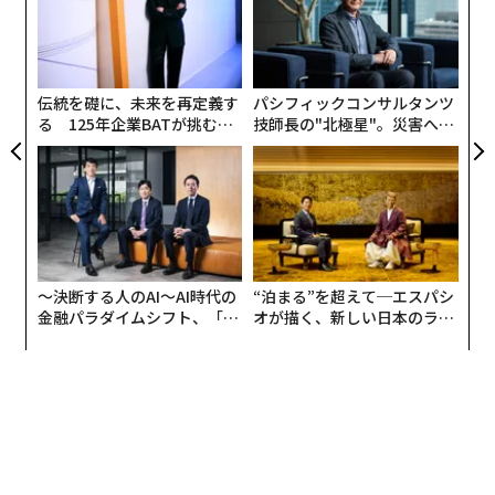
C
現代の組織は構造的に、取り除くことよりも追加するこ
革
違いを超えて協力し、共有された課題を解決すること
る
とに偏りやすい。新たな取り組み、KPI、役割、製品、
ク
これらは「ソフトスキル」ではない。これらは健全な
戦略の柱を次々に加えていく。
た「
国、そしてあらゆる高業績組織、地域社会、キャンパス
伝統を礎に、未来を再定義す
パシフィックコンサルタンツ
のオペレーティングシステムだ。
それぞれの追加には理由がある。正当化もできる。単体
る 125年企業BATが挑むス
技師長の"北極星"。災害への
モークレスな未来
無力感を乗り越え見つけた、
で見れば理にかなっていることも多い。だが、戦略は単
防災一筋20年の答え
組織にとっての意味
体で失敗するのではない。積み重なった結果として失敗
する。
ビジネスリーダーにとって、このダイナミクスは馴染み
深いものかもしれない。若い従業員は発言権、透明性、
認知心理学はここに示唆を与える。人間は研究者が
目的を求めている。そのエネルギーを、違いを超えて傾
「追加バイアス」
と呼ぶ傾向を持つ。つまり、引き算の
聴し、信頼できる情報を評価し、新市場参入や製品開発
〜決断する人のAI〜AI時代の
“泊まる”を超えて─エスパシ
ほうが有効な場合であっても、要素を取り除くのではな
金融パラダイムシフト、「超
オが描く、新しい日本のラグ
などの問題に関する解決策を設計する実践を行う世代間
く足すことで問題を解決しようとする傾向である。
個別化」の核心 【MUFG×ウ
ジュアリー（中編）
チームに向けることを想像してほしい。企業が若い問題
ェルスナビ×PwC】
National Library of Medicineに掲載された実験
では、参
解決者を実際の意思決定に招き入れると、自社組織のエ
加者は一貫して、より単純な引き算による解決策を見落
ンパワーメント、ロイヤルティ、長期的価値を引き出す
としていた。
ことができる。
組織も同様に振る舞う。成長が鈍化すればチャネルを増
大学学長にとって、機会は同様に明確だ。大学は単に知