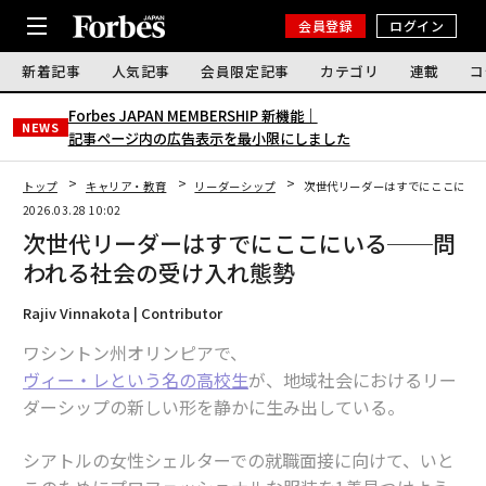
会員登録
ログイン
新着記事
人気記事
会員限定記事
カテゴリ
連載
コ
Forbes JAPAN MEMBERSHIP 新機能｜
NEWS
記事ページ内の広告表示を最小限にしました
トップ
キャリア・教育
リーダーシップ
次世代リーダーはすでにここにい
2026.03.28 10:02
次世代リーダーはすでにここにいる──問
われる社会の受け入れ態勢
Rajiv Vinnakota | Contributor
ワシントン州オリンピアで、
ヴィー・レという名の高校生
が、地域社会におけるリー
ダーシップの新しい形を静かに生み出している。
シアトルの女性シェルターでの就職面接に向けて、いと