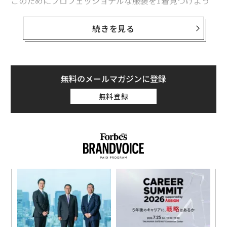
このためにプロフェッショナルな服装を1着見つけよう
と奔走したことから始まったこの取り組みは、WhereWe
arという若者主導の活動へと発展した。この活動は、寄
続きを見る
付を慈善ではなくケアとして扱う。彼女のチームはま
ず、シェルターに実際に何が必要かを尋ねることから始
める。そして、それらの物品を届けるための的を絞った
寄付活動を組織する。多くの場合、新しい靴下や下着な
無料のメールマガジンに登録
ど、寄付袋に入ることが稀な必需品だ。
無料登録
シンプルなアイデアだ。しかし、それは強力なものでも
ある。
若者たちに真の責任が与えられ、実際の問題を解決する
ことを信頼されると、彼らは許可を待たない。彼らはリ
模組
目
ーダーシップを発揮する。
“使
の
【N
ン
参加を望む世代
A
C】
顧客
しかし、この世代は、怒りとパフォーマンス的な議論が
pa