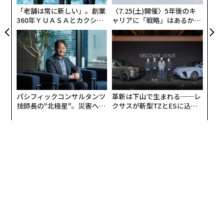
な
支配する市民文化の中で成人期を迎えている。これは
「老舗は常に新しい」。創業
〈7.25(土)開催〉5年後のキ
「会話の危機」であり、政治を遠く、疲弊させ、非生産
360年ＹＵＡＳＡとカクシン
ャリアに「戦略」はあるか。
CEO田尻望が語る、AIを超え
トップエグゼクティブのキャ
的なものに感じさせる可能性がある。若者たちが無関心
る人の価値
リアに触れる1日│CAREER S
だと考えるのは容易だろう。
UMMIT 2026
しかし、そうではない。
ほとんどの若者は助けたいと思っている。耳を傾けたい
パシフィックコンサルタンツ
革新は下山で生まれる──レ
と思っている。身近な場所で壊れているものを修復した
技師長の"北極星"。災害への
クサスが新型TZとESに込め
いと思っている。それを対面で行いたいと思っている。
無力感を乗り越え見つけた、
た「DISCOVER」の哲学
防災一筋20年の答え
問題は意志ではない。道筋だ。
あまりにも長い間、組織は演説で若者の参加を称賛する
一方で、参加を実用的かつ拡張可能にするシステムの構
築に失敗してきた。
若者たちが自分自身を市民的な問題解決者として見られ