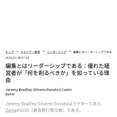
るようにするには、彼らの可能性を称賛する以上のこと
が必要だ。参加は、彼らがすでに集まっている場所全体
で、通常のこと、期待されること、支援されることにな
らなければならない。つまり、学校、キャンパス、職
場、地域社会において、実際の利害関係と実際の支援を
伴ってこれらのスキルを実践できる明確な道筋を作るこ
とを意味する。
トップ
キャリア・教育
リーダーシップ
編集とはリーダーシップである：
市民的リーダーシップへの道筋の構築
2026.03.28 07:56
編集とはリーダーシップである：優れた経
全米で、教育者、雇用主、地域社会のリーダー、市民組
織が、これらの道筋を可視化し、アクセス可能にし、持
営者が「何を削るべきか」を知っている理
続可能にする方法を模索している。
由
Jeremy Bradley-Silverio Donato | Contri
一部の取り組みは野心的な目標を設定している。ある全
butor
国的な取り組みには、2029年までに2000万人の若者が
Jeremy Bradley-Silverio Donatoはライターであり、
市民的な問題解決者として立ち上がることを支援すると
Zama
のCOO（最高執行責任者）である。
いう目標が含まれている。これは、参加が少数の人々の