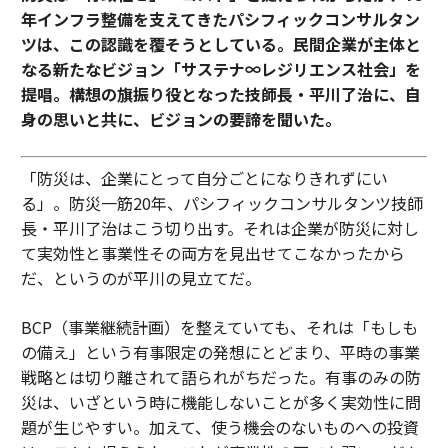
年インフラ整備を支えてきたパシフィックコンサルタン
ツは、この認識を覆そうとしている。民間企業が主体と
なる新たなビジョン「サステナ∞レジリエンス社会」を
提唱。構想の旗振り役となった技師長・平川了治に、自
身の思いと共に、ビジョンの要諦を聞いた。
「防災は、企業にとって自分ごとになりきれずにい
る」。防災一筋20年、パシフィックコンサルタンツ技師
長・平川了治はこう切り出す。それは企業が防災に対し
て実効性と事業性その両方を見出せてこなかったから
だ、というのが平川の見立てだ。
BCP（事業継続計画）を整えていても、それは「もしも
の備え」という有事限定の発想にとどまり、平時の事業
戦略とは切り離されて語られがちだった。有事のみの防
災は、いざという時に機能しないことが多く実効性に問
題が生じやすい。加えて、使う機会のないものへの投資