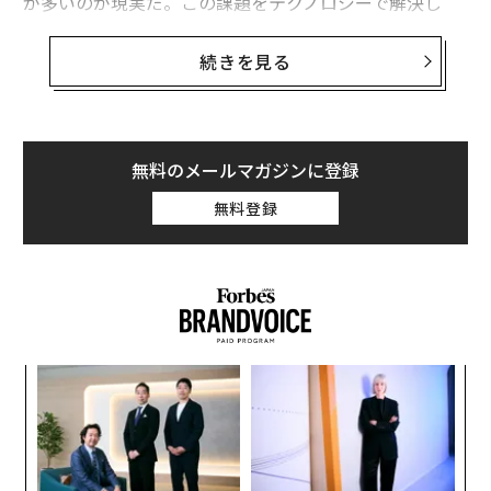
が多いのが現実だ。この課題をテクノロジーで解決し
た、電気味覚デバイス「umaiNa（ウマイナ）」が、202
6年に名古屋大学発ベンチャーのUBingからリリースされ
続きを見る
る。
このプロダクトは、大分県主催ビジネスチャレンジコン
テスト「OITAゼロイチ」にて最高賞の大分県知事賞とF
無料のメールマガジンに登録
orbesJAPAN編集長賞をダブル受賞した。UBingの代表
無料登録
であり、脳神経内科医でもある福島大喜に話を聞いた。
減塩はなぜ続かないのか
日本人は塩分の摂取量が多いことが知られている。世界
保健機関が定める1日の塩分摂取目標は5gだが、日本人
の平均は約10gと約2倍だ。1970年代の約14gからは改善
ンツ
目
されたものの、近年は下げ止まりが続いている。その大
への
の
た、
ン
きな理由の一つは、減塩食はおいしくないため、続ける
内
ことが難しいことだ。
グ
実