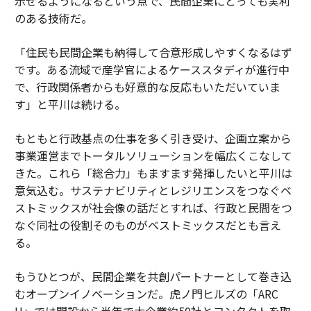
示せるようになるという点で、民間企業にとっても実利
のある技術だ。
「住民も民間企業も納得して合意形成しやすくなるはず
です。ある流域で産学官によるケーススタディが進行中
で、行政関係者からも好意的な反応もいただいていま
す」と平川は続ける。
もともと行政基点の仕事を多く引き受け、企画立案から
事業運営までトータルソリューションを幅広くこなして
きた。これら「総合力」もますます発揮したいと平川は
意気込む。サステナビリティとレジリエンスをつなぐベ
ストミックスが社会像の話だとすれば、行政と民間をつ
なぐ同社の役割そのものがベストミックスだとも言え
る。
もうひとつが、民間企業を共創パートナーとして巻き込
むオープンイノベーションだ。虎ノ門ヒルズの「ARC
H」では開設から半年で大企業約50社とコンタクトを取