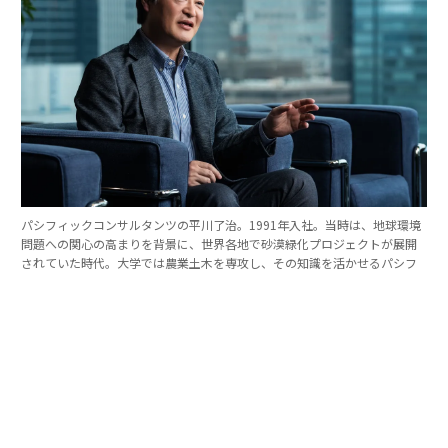
パシフィックコンサルタンツの平川了治。1991年入社。当時は、地球環境
問題への関心の高まりを背景に、世界各地で砂漠緑化プロジェクトが展開
されていた時代。大学では農業土木を専攻し、その知識を活かせるパシフ
ィックコンサルタンツに入社を決めた。
「防災は10点ずつを積み重ねる」。技師長の原
点
これほど広いビジョンを語れる平川とは、いったいどん
な人物なのか。そのキャリアをたどると、日本の防災史
との重なりも見えてくる。