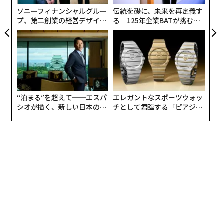
全
「減塩は、達成できた場合、社会的インパクトが大きい
ソニーフィナンシャルグルー
伝統を礎に、未来を再定義す
生活習慣です。塩分の摂りすぎが原因の一つで発症する
プ、第二創業の経営デザイン
る 125年企業BATが挑むス
──カギは意志を引き出し、
モークレスな未来
高血圧症は、脳梗塞や脳出血の最大のリスク因子であり
束ね、共創すること
（日本高血圧学会『高血圧治療ガイドライン2019』）、
心筋梗塞や心不全とも深く関わっています。
また慢性腎臓病の要因にもなり、進行すれば人工透析が
必要となることで、QOL低下と医療費増大の両面で、患
“泊まる”を超えて──エスパ
エレガントなスポーツウォッ
者さんにも社会にも重い負担となります。減塩は、特定
シオが描く、新しい日本のラ
チとして君臨する「ピアジ
グジュアリー（前編）
ェ」ポロの魅力
の疾患だけの問題ではなく、高血圧を介した循環器疾
患・腎臓病をはじめとする多くの慢性疾患に共通する根
本課題と言えます」（福島）
近年の健康志向の高まりから注目されている代替肉など
の加工植物性食品にも、風味や食感の再現のために、塩
分が相当量含まれているケースがある。「おいしさ」と
「健康」を両立させることは、食品業界全体にとっても
長年の課題だ。こうした諸課題を同時に解決しうるの