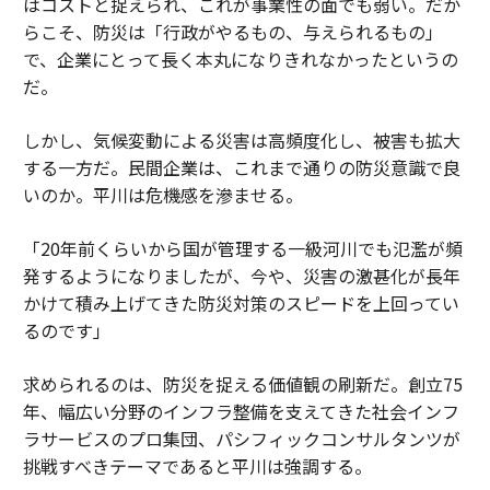
はコストと捉えられ、これが事業性の面でも弱い。だか
らこそ、防災は「行政がやるもの、与えられるもの」
で、企業にとって長く本丸になりきれなかったというの
だ。
しかし、気候変動による災害は高頻度化し、被害も拡大
する一方だ。民間企業は、これまで通りの防災意識で良
いのか。平川は危機感を滲ませる。
「20年前くらいから国が管理する一級河川でも氾濫が頻
発するようになりましたが、今や、災害の激甚化が長年
かけて積み上げてきた防災対策のスピードを上回ってい
るのです」
求められるのは、防災を捉える価値観の刷新だ。創立75
年、幅広い分野のインフラ整備を支えてきた社会インフ
ラサービスのプロ集団、パシフィックコンサルタンツが
挑戦すべきテーマであると平川は強調する。