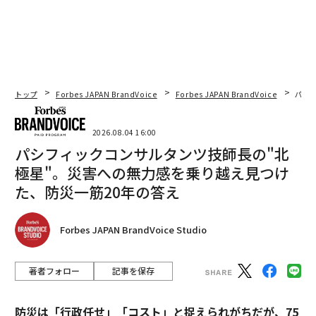
トップ
Forbes JAPAN BrandVoice
Forbes JAPAN BrandVoice
パシ
2026.08.04 16:00
パシフィックコンサルタンツ技師長の"北
極星"。災害への無力感を乗り越え見つけ
た、防災一筋20年の答え
Forbes JAPAN BrandVoice Studio
著者フォロー
記事を保存
防災は「行政任せ」「コスト」と捉えられがちだが、75