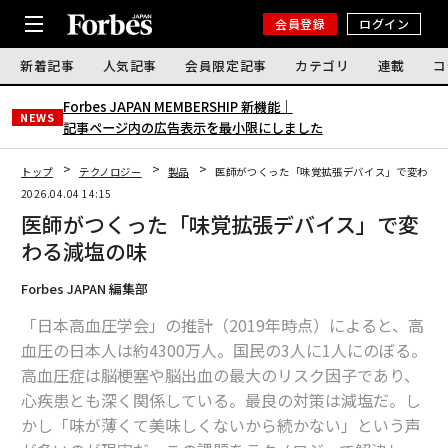
会員登録
ログイン
新着記事
人気記事
会員限定記事
カテゴリ
連載
コ
Forbes JAPAN MEMBERSHIP 新機能｜
NEWS
記事ページ内の広告表示を最小限にしました
トップ
テクノロジー
製品
医師がつくった「味覚拡張デバイス」で変わる
2026.04.04 14:15
医師がつくった「味覚拡張デバイス」で変
わる減塩の味
Forbes JAPAN 編集部
「日本高血圧学会」の推計（2019年時点）によると、高
血圧の日本人は約4300万人。国民の3人に1人にのぼる。
高血圧症は脳梗塞や脳出血の最大のリスク因子であり、
心疾患とも深く関係している。最良の対策は減塩だ。し
かし「味が薄くて美味しくないから続かない」という声