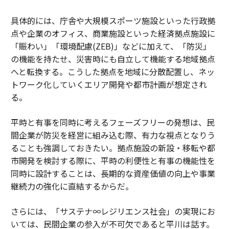
具体的には、庁舎や大規模スポーツ施設といった行政拠
点や企業のオフィス、商業施設といった経済拠点施設に
「賑わい」「環境配慮(ZEB)」などに加えて、「防災」
の機能を持たせ、災害時にも自立して機能する地域拠点
へと転換する。こうした拠点を地域に分散配置し、ネッ
トワーク化していくエリア開発や都市計画が想定され
る。
平時と有事を同時に考えるフェーズフリーの発想は、民
間企業が防災を経営に組み込む際、有力な視点となりう
ることも強調しておきたい。拠点施設の新設・移転や都
市開発を検討する際に、平時の利便性と有事の機能性を
同時に設計することは、長期的な資産価値の向上や事業
継続力の強化に直結するからだ。
さらには、「サステナ∞レジリエンス社会」の実現にお
いては、民間企業の参入が不可欠であると平川は話す。