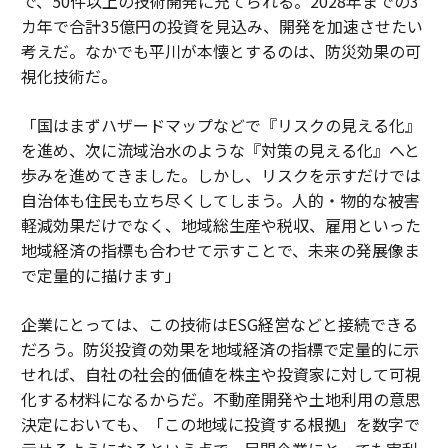
で、50件以上の技術開発に充てられる。2028年までの3
カ年で合計35億円の投資を見込み、開発を加速させたい
考えだ。なかでも平川が本懐とするのは、防災効果の可
視化技術だ。
「国はまずハザードマップなどで『リスクの見える化』
を進め、次に流域治水のような『対策の見える化』へと
歩みを進めてきました。しかし、リスクを示すだけでは
自治体も住民も立ち尽くしてしまう。人的・物的な被害
軽減効果だけでなく、地域総生産や税収、雇用といった
地域経済の指標も合わせて示すことで、未来の発展像ま
で定量的に描けます」
企業にとっては、この技術はESG経営などと接続できる
だろう。防災投資の効果を地域経済の指標で定量的に示
せれば、自社の社会的価値を株主や投資家に対して可視
化する材料になるからだ。不動産開発や土地利用の意思
決定においても、「この地域に投資する根拠」を数字で