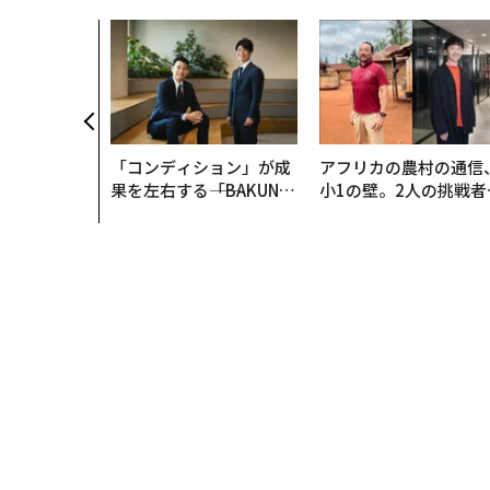
「コンディション」が成
アフリカの農村の通信
果を左右する――「BAKUN
小1の壁。2人の挑戦者
E」のTENTIALが支える
手にした「次なる武器
「挑戦者の明日」