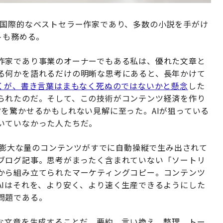
国際的なベストセラー作家であり、多数の小説を手がけ
ストも務める。
作家であり事業のオーナーでもある私は、優れた文章と
る何かを語れるだけの明晰な思考にあると、長年かけて
くが、書き言葉はまもなく死ぬのではないかと懸念
した
られたのだ。そして、この技術がコンテンツ経済を作り
を驚かせるかもしれない見解に至った。AIが狙っている
いていなかった人たちだ。
ら、膨大な量のコンテンツがすでに自動操縦で生み出されて
ブログ記事。思考がまったく含まれていない「ソートリ
から組み立てられたマーケティングコピー。コンテンツ
AIはそれを、より安く、より速く生産できるようにした
問題である。
的な文章を生成することだ。要約、言い換え、整理、トー