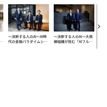
エン
ナ併
s 
タマ
を徹
、
〜決断する人のAI〜AI時
〜決断する人のAI〜大規
が
代の金融パラダイムシフ
模組織が挑む「AIフル実
」
ト、「超個別化」の核心
装」“使う”企業から“動
【MUFG×ウェルスナビ
く”企業へ【NTTドコモ
×PwC】
ビジネス×PwC】