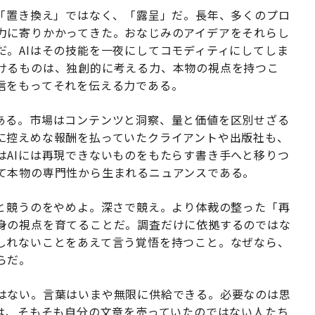
は「置き換え」ではなく、「露呈」だ。長年、多くのプロ
力に寄りかかってきた。おなじみのアイデアをそれらし
だ。AIはその技能を一夜にしてコモディティにしてしま
けるものは、独創的に考える力、本物の視点を持つこ
信をもってそれを伝える力である。
ある。市場はコンテンツと洞察、量と価値を区別せざる
に控えめな報酬を払っていたクライアントや出版社も、
はAIには再現できないものをもたらす書き手へと移りつ
て本物の専門性から生まれるニュアンスである。
Iと競うのをやめよ。深さで競え。より体裁の整った「再
身の視点を育てることだ。調査だけに依拠するのではな
しれないことをあえて言う覚悟を持つこと。なぜなら、
らだ。
はない。言葉はいまや無限に供給できる。必要なのは思
とは、そもそも自分の文章を売っていたのではない人たち