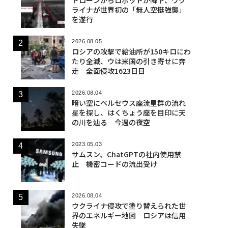
ライナが世界初の「無人空挺強襲」
を遂行
2026.08.05
ロシアの攻撃で給油所が150キロにわ
たり全滅、ウは米国の引き寄せに奔
走 全面侵攻1623日目
2026.08.04
暗い空にペルセウス座流星群の流れ
星を探し、はくちょう座を目印に天
の川を辿る 今週の夜空
2023.05.03
サムスン、ChatGPTの社内使用禁
止 機密コードの流出受け
2026.08.04
ウクライナ侵攻で塗り替えられた世
界のエネルギー地図 ロシアは信用
失墜