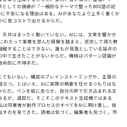
としての価値が「一般的なテーマで整った800語の記
に不安になる理由はある。AIがあなたより上手く書くか
かに低コストで出せるからだ。
、天井はまったく動いていない。AIには、文章を響かせ
年にわたって事業を営んだ経験を踏まえ、苦労して得た教
凝縮することはできない。誰もが見落としている論点の
張の中で生きたことがないからだ。機械はパターン認識が
致命的に不得手だ。
恥じてもいない。構成のブレインストーミングや、主張の
役立つ。とはいえ、AIに実際の執筆を任せるつもりはな
からだ。ペンを紙に走らせ、自分の声で引き込まれる文
はあるが、退屈だ。そこそこのテキスト生成機ではある
私は同業者が創作プロセスのすべてをAIに明け渡し、技
出すのを見てきた。読者は気づく。編集者も気づく。市