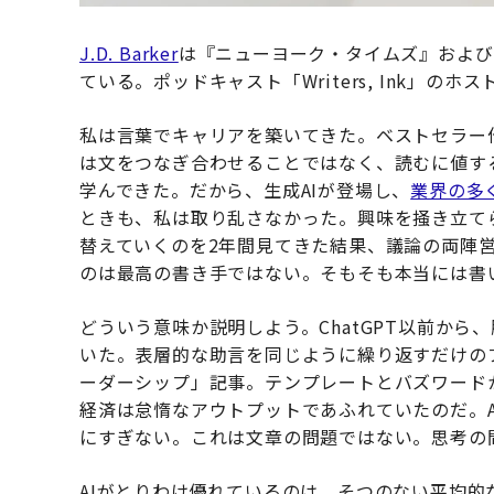
J.D. Barker
は『ニューヨーク・タイムズ』および
ている。ポッドキャスト「Writers, Ink」のホ
私は言葉でキャリアを築いてきた。ベストセラー
は文をつなぎ合わせることではなく、読むに値す
学んできた。だから、生成AIが登場し、
業界の多
ときも、私は取り乱さなかった。興味を掻き立て
替えていくのを2年間見てきた結果、議論の両陣営
のは最高の書き手ではない。そもそも本当には書
どういう意味か説明しよう。ChatGPT以前か
いた。表層的な助言を同じように繰り返すだけの
ーダーシップ」記事。テンプレートとバズワード
経済は怠惰なアウトプットであふれていたのだ。
にすぎない。これは文章の問題ではない。思考の
AIがとりわけ優れているのは、そつのない平均