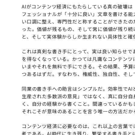
AIがコンテンツ経済にもたらしている真の破壊
フェッショナルが「十分に良い」文章を書ける能
い口調に整え、専門性だと称することができたの
った。価値が残るもの、そして常に価値が残り続
と、そして実体験からしか生まれない具体性と確
これは真剣な書き手にとって、実は良い知らせで
を得なくなっている。かつては凡庸なコンテンツ
いまやそれを無料で手にできる。その結果、予算
つあるはずだ。すなわち、権威性、独自性、そし
同業の書き手への助言はシンプルだ。効率性でA
生産された多数派の意見」ではなく、真に自分自
く、自分の経験から書くこと。間違っているかも
それこそが意味のあることを言う唯一の方法だか
コンテンツ経済に必要なのは、これ以上の言葉で
考である。AI時代に生き残り、繁栄する書き手