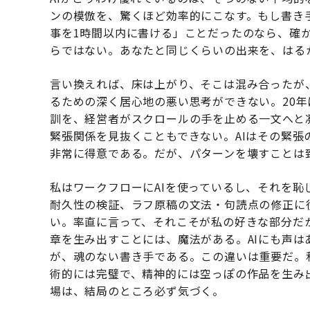
ンの模倣を、驚くほど効率的にこなす。もし書き手
事を1時間以内に書ける」ことだったのなら、確か
らではない。あなたと同じくらいの出来を、はる
言い換えれば、床は上がり、そこは混み合ったが
るための深く居心地の悪い思考ができない。20
訓を、経営者がスクロールの手を止める一文へと
緊張関係を見抜くこともできない。AIはその緊
非常に得意である。だが、パターンを壊すことは
私はワークフローにAIを使っているし、それを
耐久性の検証、ラフ原稿の文法・句読点の修正に
い。率直に言って、それこそが私の好きな部分だ
章を生み出すことには、魔法がある。AIにも声
が、魂のない書き手である。この違いは重要だ。
術的には完璧で、精神的には空っぽの作品を生み
場は、結局のところ必ず気づく。