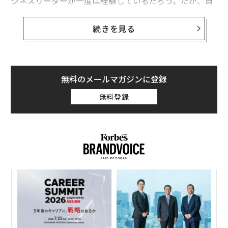
ジネスリーダーが一度は経験しているだろう。だが、自
動化の方法を知ることは容易でも、いつ自動化するかを
知ることこそが、成長と脆さを分ける。
続きを見る
自動化とAIがより身近になるにつれ、リーダーはどの意
思決定を人間が担うのかを選び取るようになっている。
SaaS創業者としての私自身の経験から学んだのは、本当
無料のメールマガジンに登録
の危険は誤ったプロセスを自動化することではなく、結
無料登録
果を理解しないまま自動化することにあるという点だ。
多くの経営層は、負荷を減らすと謳うツールを片っ端か
ら採用する。しかし、実装のスピードが戦略的思考を上
回ってしまうことが少なくない。
より速い成果を競う中で、代償として何が失われている
〜
かを見落としがちである。すなわち、コントロール、品
織
質、そして長期的なレジリエンスだ。
う
〜
T
金
誰も乗り越えられないリーダーシップのボトル
個
ネック