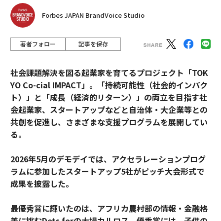
Forbes JAPAN BrandVoice Studio
関連記事
従業員の声をどう拾うか──人事リーダーが実践する調査以外のアプロー
著者フォロー
記事を保存
チ
職場の摩擦を成長に変える6つの戦略
社会課題解決を図る起業家を育てるプロジェクト「TOK
YO Co-cial IMPACT」。
「持続可能性（社会的インパク
信頼は自動化できない：AIと人間の協調がビジネスを生かす
ト）」と「成長（経済的リターン）」の両立を目指す社
会起業家、スタートアップなどと自治体・大企業等との
自立とは、支援によって育まれるもの
共創を促進し、さまざまな支援プログラムを展開してい
自分の強みを活かすことがかつてないほど重要な3つの理由
る。
タグ：
2026年5月のデモデイでは、アクセラレーションプログ
AI / 人工知能
SaaS
イノベーション
意思決定
自動化
ラムに参加したスタートアップ5社がピッチ大会形式で
成果を披露した。
advertisement
最優秀賞に輝いたのは、アフリカ農村部の情報・金融格
差に挑むDots forの大場カルロス。優秀賞には、子供の