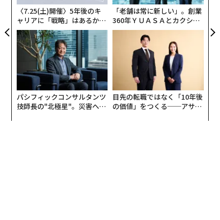
ェ
〈7.25(土)開催〉5年後のキ
「老舗は常に新しい」。創業
自動化や権限移譲が、熟慮した選択ではなく「デフォル
ャリアに「戦略」はあるか。
360年ＹＵＡＳＡとカクシン
トップエグゼクティブのキャ
CEO田尻望が語る、AIを超え
ト」になってしまうと、リーダーは意図しない結果に直
リアに触れる1日│CAREER S
る人の価値
面しがちである。例えば、次のようなことが起こり得
UMMIT 2026
る。
1. 品質管理の喪失：
判断や文脈を要するタスクを自動化
すると、エラーが目立たぬまま積み上がっていく。
パシフィックコンサルタンツ
目先の転職ではなく「10年後
技師長の"北極星"。災害への
の価値」をつくる──アサイ
2. イノベーションの機会損失：
創造性に依存する人間主
無力感を乗り越え見つけた、
ンの長期伴走型支援とは
防災一筋20年の答え
導のプロセスが、早すぎる段階で外注されたり自動化さ
れたりする。
3. チームのオーナーシップの低下：
人は考えるのではな
く、実行するだけになる。
4. 見えない断片化の発生：
重要なデータが、誰も完全に
は所有していないツールを経由して流れる。