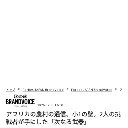
動くことではない。むしろ、人間に残すべき仕事がどれ
かを見極め、それを守るための手を打つことにある。最
終的な目標は、適切な人材が、実際にビジネスを前進さ
せることに集中できる状態を常に確保することである。
（
forbes.com 原文
）
2026年9月号発売中
最新号の購入はこちらから
トップ
Forbes JAPAN BrandVoice
Forbes JAPAN BrandVoice
アフ
メンバーシップに登録する
2026.07.31 16:00
アフリカの農村の通信、小1の壁。2人の挑
戦者が手にした「次なる武器」