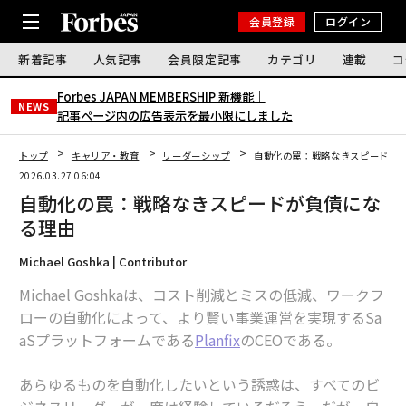
会員登録
ログイン
新着記事
人気記事
会員限定記事
カテゴリ
連載
コ
Forbes JAPAN MEMBERSHIP 新機能｜
NEWS
記事ページ内の広告表示を最小限にしました
トップ
キャリア・教育
リーダーシップ
自動化の罠：戦略なきスピードが
2026.03.27 06:04
自動化の罠：戦略なきスピードが負債にな
る理由
Michael Goshka | Contributor
Michael Goshkaは、コスト削減とミスの低減、ワークフ
ローの自動化によって、より賢い事業運営を実現するSa
aSプラットフォームである
Planfix
のCEOである。
あらゆるものを自動化したいという誘惑は、すべてのビ