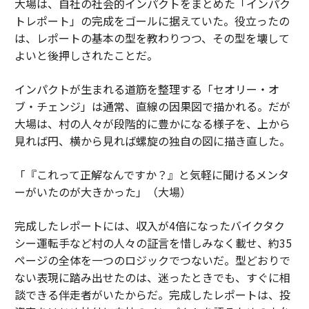
大場は、自社の社会的インパクトをまとめた「インパク
トレポート」の完成をゴールに据えていた。役立ったの
は、レポートの基本の型を教わりつつ、その型を壊して
よいと後押しされたことだ。
インパクトが生まれる道筋を整理する「セオリー・オ
ブ・チェンジ」は通常、直線の因果図で描かれる。だが
大場は、村の人々が段階的に豊かになる様子を、上から
見れば円、横から見れば螺旋の独自の図に描き直した。
「『これって正解なんですか？』と気軽に聞けるメンタ
ーがいたのが大きかった」（大場）
完成したレポートには、収入が4倍になったバイクタク
シー運転手など村の人々の証言を惜しみなく載せ、約35
ページの全体を一つのロジックでつないだ。型どおりで
ない表現に踏み出せたのは、迷ったときでも、すぐに相
談できる伴走者がいたからだ。完成したレポートは、投