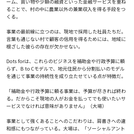
ーム、買い物や少額の融資といった金融サービスを重ね
ることで、村の中に農業以外の兼業収入を得る手段をつ
くる。
事業の最前線に立つのは、現地で採用した社員たちだ。
言葉も通じない村で顧客の信用を得るためには、地域に
根ざした彼らの存在が欠かせない。
Dots forは、これらのビジネスを補助金や行政予算に頼
らず、B to Cモデルで、地元住民から分割払いのモデル
を通じて事業の持続性を成り立たせている点が特徴だ。
「補助金や行政予算に頼る事業は、予算が尽きれば終わ
る。だからこそ現地の人がお金を払ってでも使いたいサ
ービスでなければ意味がありません」（大場）
事業として強くあることへのこだわりは、肩書きへの違
和感にもつながっている。大場は、「ソーシャルアント