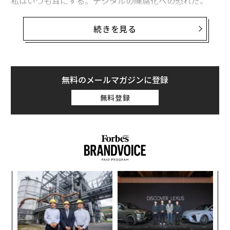
私はいつも耳にする。デジタルの陳腐化への恐れだ。
「え、新しいウェブサイト？ 公開する前から時代遅れに
なるよ！」
続きを見る
違いを生むのは、コードを1行も書く前に下す意思決定
である。プロジェクトに柔軟性（ひいては持続性）を最
初から組み込むにはどうすればよいのか、話していこ
無料のメールマガジンに登録
う。
無料登録
テンプレートから真のモジュール化へ
ここ数年だけを見ても、ウェブ技術は劇的に変化してき
た。幸い、新しいパラダイムが登場している。いまやウ
ェブサイトは、レゴブロックのように機能するコンポー
ネントベースのシステムから構築できる。
年後
〜
サイ
金
個
このアプローチは、ストラテジスト、デザイナー、開発
義す
「
ェ
者がコンテンツ戦略をどう捉えるかを変える。私たちは
むス
─
いま、より構造的に考えるようになった。組織は時間と
ら