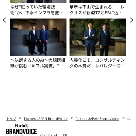
ともに変化し、ウェブサイトもそれに合わせて変化でき
なぜ“眠っていた環境技
革新は下山で生まれる──レ
るべきだ。テンプレートで考えるのではなく、コンテン
術”が、下水インフラを変え
クサスが新型TZとESに込め
たのか──産総研×月島JFE
た「DISCOVER」の哲学
ツタイプ（例えば、リスト、グリッド、キャプションの
アクアソリューションの10年
有無を含む画像など）と、それらをどう組み合わせれ
ば、伝えたいストーリーを語り、売りたい製品を売り、
人々を行動へと導くために必要なコンポーネントにでき
るかを考える。
〜決断する人のAI〜大規模組
内製化こそ、コンサルティン
コンテンツブロック
織が挑む「AIフル実装」“使
グの本質だ レバレジーズが
う”企業から“動く”企業へ【N
実践する、次世代ファームの
構造要素、すなわちどのレゴブロックが必要で、それら
TTドコモビジネス×PwC】
全貌
がどう組み合わさって機能を果たし、機能性を提供する
のかを検討したら、次はビジュアルについて考え始め
る。コンポーネントは、動きがあり多様な形でどう連携
すれば、ブランドとストーリーに命を吹き込めるのか。
高度に専門的な体験のために機能する組み合わせがある
トップ
Forbes JAPAN BrandVoice
Forbes JAPAN BrandVoice
なぜ
なら、いくつかの組み合わせに制約を設ける必要はある
のか。どんなブロックの組み合わせを積み上げてもシー
2026.07.24 16:00