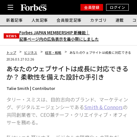
会員登録
ログイン
新着記事
人気記事
会員限定記事
カテゴリ
連載
コ
Forbes JAPAN MEMBERSHIP 新機能｜
NEWS
記事ページ内の広告表示を最小限にしました
トップ
ビジネス
経営・戦略
あなたのウェブサイトは成長に対応できるか？
2026.03.27 02:26
あなたのウェブサイトは成長に対応できる
か？ 柔軟性を備えた設計の手引き
Talie Smith | Contributor
タリー・スミスは、目的志向のブランド、マーケティン
グ、デジタルエージェンシーである
Smith & Connors
の
共同創業者で、CEO兼チーフ・クリエイティブ・オフィ
サーを務める。