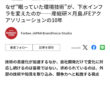
ムレスに見えるよう、システムをどう設計すべきか。
なぜ“眠っていた環境技術”が、下水インフ
ラを変えたのか──産総研×月島JFEアク
テーマ設定
アソリューションの10年
次に、コンポーネントの可変性、すなわち機能面やビジ
ュアル面でより深い柔軟性を可能にするために、カスタ
Forbes JAPAN BrandVoice Studio
マイズされた選択肢をどう組み込むかを検討する。究極
的に優れたデジタルシステムは、ユーザーにとって刺激
的でダイナミックなビジュアル体験を提供すると同時
著者フォロー
記事を保存
に、マーケティングチームが多様なコンテンツとユーザ
ー体験を提供できるよう、緻密に調整された機能性を備
技術の高度化が加速するなか、自社開発だけで変化に対
える。私たちはこれを「テーマ設定（theming）」と呼
応し続けるのは容易ではない。求められているのは、外
んでいる。
部の技術や知見を取り込み、競争力へと転換する視点
だ。
例を挙げよう。ユーザーにダウンロードを促したり、ス
トーリーの深部へクリックさせたりする、コール・ト
産業技術総合研究所（以下、産総研）は、先端技術の研
ゥ・アクション（CTA）コンポーネントである。構造的
究開発にとどまらず、企業の新規事業創出や価値向上に
には、CTAには見出し、何かを方向づけたり説明したり
貢献してきた実績を有する。本連載では、産総研と企業
する短いコピー、任意の画像、そして「続きを読む」の